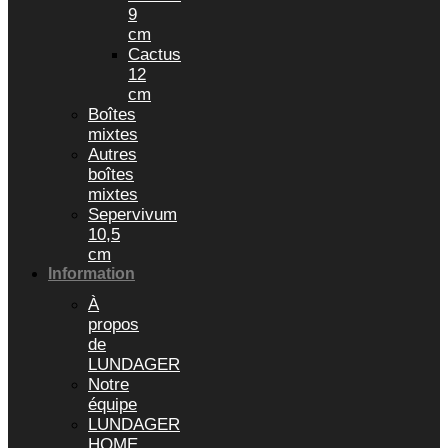
9
cm
Cactus
12
cm
Boîtes
mixtes
Autres
boîtes
mixtes
Sepervivum
10,5
cm
Information
À
propos
de
LUNDAGER
Notre
équipe
LUNDAGER
HOME