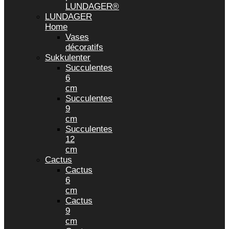
LUNDAGER®
LUNDAGER
Home
Vases
décoratifs
Sukkulenter
Succulentes
6
cm
Succulentes
9
cm
Succulentes
12
cm
Cactus
Cactus
6
cm
Cactus
9
cm