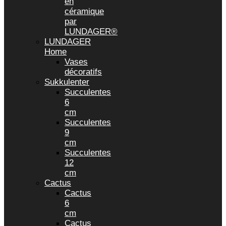
en
céramique
par
LUNDAGER®
LUNDAGER
Home
Vases
décoratifs
Sukkulenter
Succulentes
6
cm
Succulentes
9
cm
Succulentes
12
cm
Cactus
Cactus
6
cm
Cactus