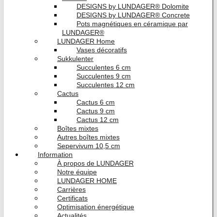
DESIGNS by LUNDAGER® Dolomite
DESIGNS by LUNDAGER® Concrete
Pots magnétiques en céramique par
LUNDAGER®
LUNDAGER Home
Vases décoratifs
Sukkulenter
Succulentes 6 cm
Succulentes 9 cm
Succulentes 12 cm
Cactus
Cactus 6 cm
Cactus 9 cm
Cactus 12 cm
Boîtes mixtes
Autres boîtes mixtes
Sepervivum 10,5 cm
Information
À propos de LUNDAGER
Notre équipe
LUNDAGER HOME
Carrières
Certificats
Optimisation énergétique
Actualités