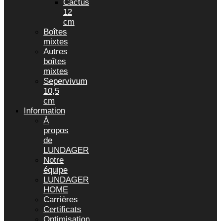
Cactus
12
cm
Boîtes
mixtes
Autres
boîtes
mixtes
Sepervivum
10,5
cm
Information
À
propos
de
LUNDAGER
Notre
équipe
LUNDAGER
HOME
Carrières
Certificats
Optimisation