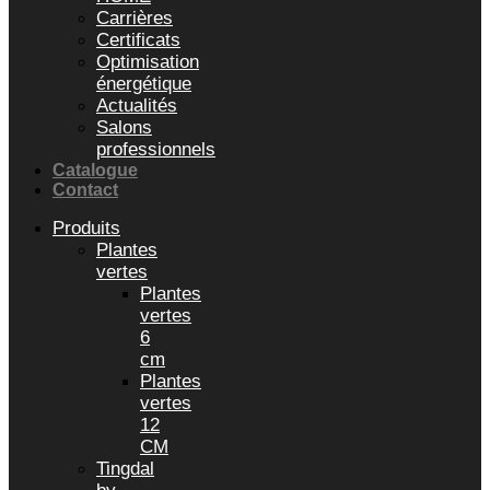
Carrières
Certificats
Optimisation
énergétique
Actualités
Salons
professionnels
Catalogue
Contact
Produits
Plantes
vertes
Plantes
vertes
6
cm
Plantes
vertes
12
CM
Tingdal