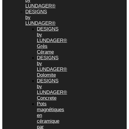
by
LUNDAGER®
DESIGNS
by
LUNDAGER®
DESIGNS
by
LUNDAGER®
Grès
Cérame
DESIGNS
by
LUNDAGER®
Dolomite
DESIGNS
by
LUNDAGER®
Concrete
Pots
magnétiques
en
céramique
par