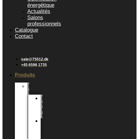
énergétique
Actualités
Salons
professionnels
Catalogue
Contact
sale@75012.dk
+45 6596 1735
Produits
Plantes
vertes
Plantes
vertes
6
cm
Plantes
vertes
12
CM