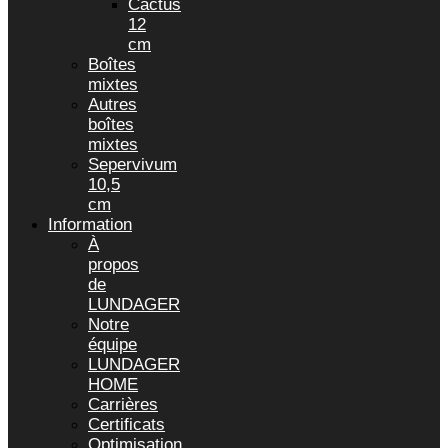
Cactus
12
cm
Boîtes
mixtes
Autres
boîtes
mixtes
Sepervivum
10,5
cm
Information
À
propos
de
LUNDAGER
Notre
équipe
LUNDAGER
HOME
Carrières
Certificats
Optimisation