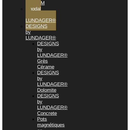
CM
Tingdal
by
LUNDAGER®
DESIGNS
by
LUNDAGER®
DESIGNS
by
LUNDAGER®
Grès
Cérame
DESIGNS
by
LUNDAGER®
Dolomite
DESIGNS
by
LUNDAGER®
Concrete
Pots
magnétiques