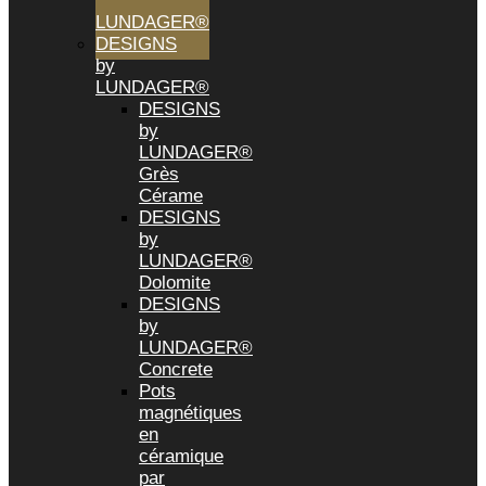
by
LUNDAGER®
DESIGNS
by
LUNDAGER®
DESIGNS
by
LUNDAGER®
Grès
Cérame
DESIGNS
by
LUNDAGER®
Dolomite
DESIGNS
by
LUNDAGER®
Concrete
Pots
magnétiques
en
céramique
par