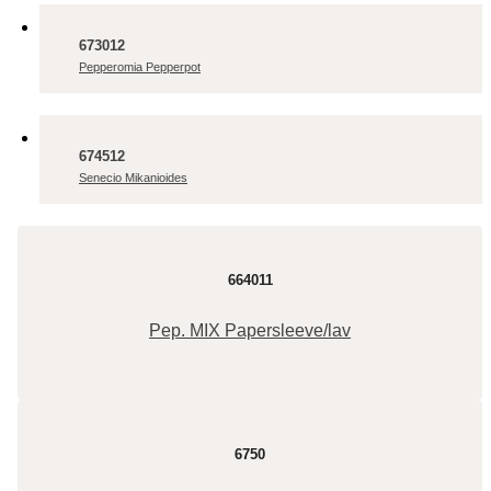
673012
Pepperomia Pepperpot
674512
Senecio Mikanioides
664011
Pep. MIX Papersleeve/lav
6750