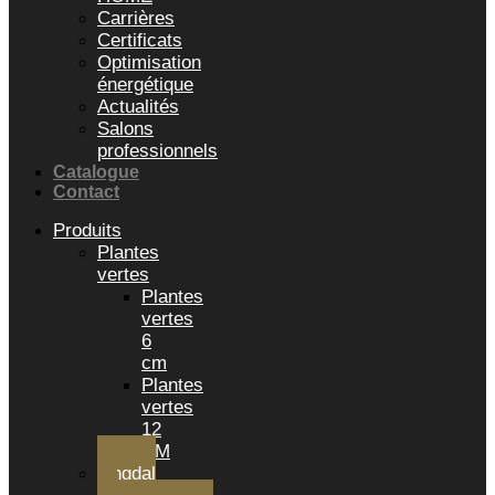
Carrières
Certificats
Optimisation
énergétique
Actualités
Salons
professionnels
Catalogue
Contact
Produits
Plantes
vertes
Plantes
vertes
6
cm
Plantes
vertes
12
CM
Tingdal