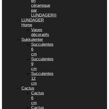
en
céramique
par
LUNDAGER®
LUNDAGER
Home
Vases
décoratifs
Sukkulenter
Succulentes
6
cm
Succulentes
9
cm
Succulentes
12
cm
Cactus
Cactus
6
cm
Cactus