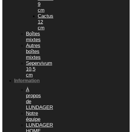
9
cm
Cactus
12
cm
Boîtes
mixtes
Autres
boîtes
mixtes
Sepervivum
10,5
cm
Information
À
propos
de
LUNDAGER
Notre
équipe
LUNDAGER
HOME