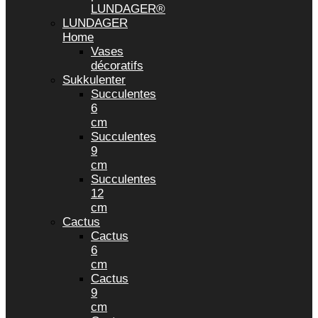
LUNDAGER®
LUNDAGER
Home
Vases
décoratifs
Sukkulenter
Succulentes
6
cm
Succulentes
9
cm
Succulentes
12
cm
Cactus
Cactus
6
cm
Cactus
9
cm