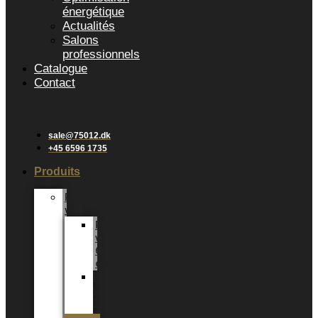
énergétique
Actualités
Salons
professionnels
Catalogue
Contact
sale@75012.dk
+45 6596 1735
Produits
Plantes
vertes
Plantes
vertes
6
cm
Plantes
vertes
12
CM