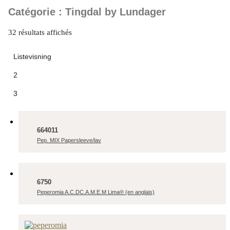
Catégorie : Tingdal by Lundager
32 résultats affichés
Listevisning
2
3
664011
Pep. MIX Papersleeve/lav
6750
Peperomia A.C.DC.A.M.E.M Lima® (en anglais)