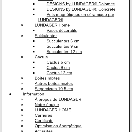
DESIGNS by LUNDAGER® Dolomite
DESIGNS by LUNDAGER® Concrete
Pots magnétiques en céramique par
LUNDAGER®
LUNDAGER Home
Vases décoratifs
Sukkulenter
Succulentes 6 cm
Succulentes 9 cm
Succulentes 12 cm
Cactus
Cactus 6 cm
Cactus 9 cm
Cactus 12 cm
Boîtes mixtes
Autres boîtes mixtes
Sepervivum 10,5 cm
Information
À propos de LUNDAGER
Notre équipe
LUNDAGER HOME
Carrières
Certificats
Optimisation énergétique
Actualités