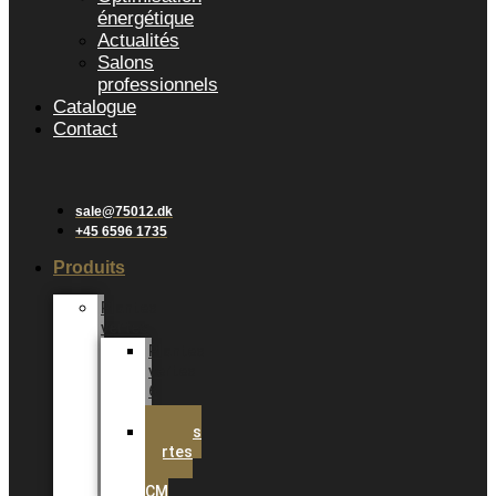
énergétique
Actualités
Salons
professionnels
Catalogue
Contact
sale@75012.dk
+45 6596 1735
Produits
Plantes
vertes
Plantes
vertes
6
cm
Plantes
vertes
12
CM