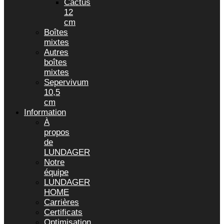
Cactus
12
cm
Boîtes
mixtes
Autres
boîtes
mixtes
Sepervivum
10,5
cm
Information
À
propos
de
LUNDAGER
Notre
équipe
LUNDAGER
HOME
Carrières
Certificats
Optimisation