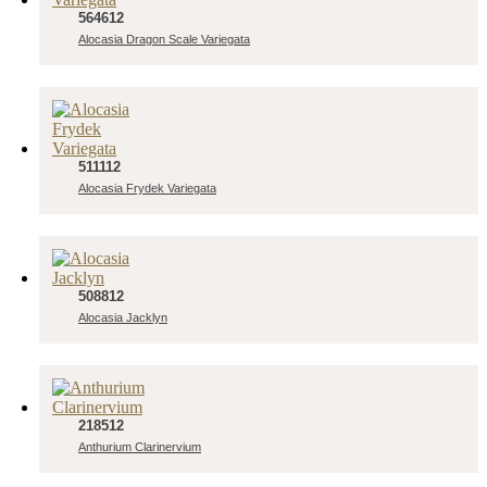
564612
Alocasia Dragon Scale Variegata
511112
Alocasia Frydek Variegata
508812
Alocasia Jacklyn
218512
Anthurium Clarinervium