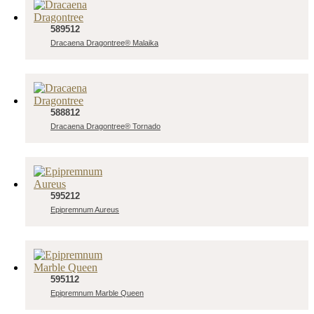
589512
Dracaena Dragontree® Malaika
588812
Dracaena Dragontree® Tornado
595212
Epipremnum Aureus
595112
Epipremnum Marble Queen