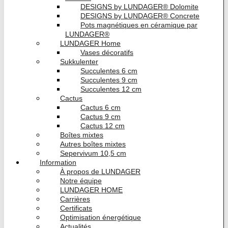
DESIGNS by LUNDAGER® Dolomite
DESIGNS by LUNDAGER® Concrete
Pots magnétiques en céramique par
LUNDAGER®
LUNDAGER Home
Vases décoratifs
Sukkulenter
Succulentes 6 cm
Succulentes 9 cm
Succulentes 12 cm
Cactus
Cactus 6 cm
Cactus 9 cm
Cactus 12 cm
Boîtes mixtes
Autres boîtes mixtes
Sepervivum 10,5 cm
Information
À propos de LUNDAGER
Notre équipe
LUNDAGER HOME
Carrières
Certificats
Optimisation énergétique
Actualités