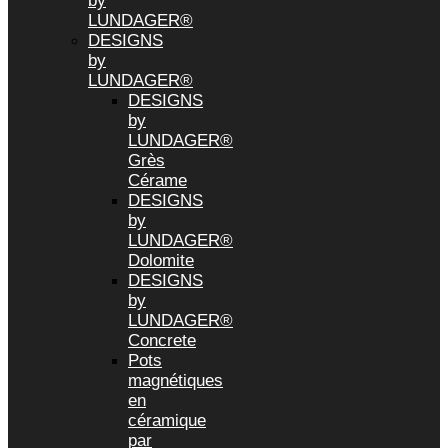
by
LUNDAGER®
DESIGNS
by
LUNDAGER®
DESIGNS
by
LUNDAGER®
Grès
Cérame
DESIGNS
by
LUNDAGER®
Dolomite
DESIGNS
by
LUNDAGER®
Concrete
Pots
magnétiques
en
céramique
par