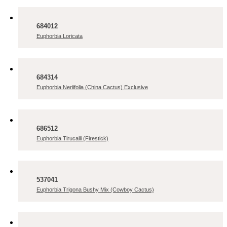
684012
Euphorbia Loricata
684314
Euphorbia Neriifolia (China Cactus) Exclusive
686512
Euphorbia Tirucalli (Firestick)
537041
Euphorbia Trigona Bushy Mix (Cowboy Cactus)