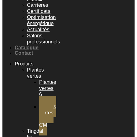
Carrières
Certificats
Optimisation
énergétique
Actualités
Salons
professionnels
Catalogue
Contact
Produits
Plantes
vertes
Plantes
vertes
6
cm
Plantes
vertes
12
CM
Tingdal