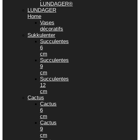
LUNDAGER®
LUNDAGER
Home
Vases
décoratifs
Sukkulenter
Succulentes
6
cm
Succulentes
9
cm
Succulentes
12
cm
Cactus
Cactus
6
cm
Cactus
9
cm