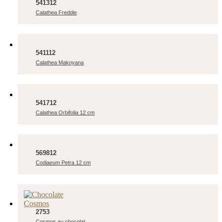
541312
Calathea Freddie
541112
Calathea Makoyana
541712
Calathea Orbifolia 12 cm
569812
Codiaeum Petra 12 cm
2753
Cosmos au chocolat