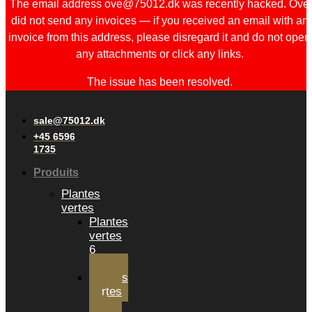
The email address ove@75012.dk was recently hacked. Ove
did not send any invoices — if you received an email with an
invoice from this address, please disregard it and do not open
any attachments or click any links.
The issue has been resolved.
sale@75012.dk
+45 6596
1735
Produits
Plantes
vertes
Plantes
vertes
6
cm
Plantes
vertes
12