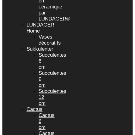
en
céramique
par
LUNDAGER®
LUNDAGER
Home
Vases
décoratifs
Sukkulenter
Succulentes
6
cm
Succulentes
9
cm
Succulentes
12
cm
Cactus
Cactus
6
cm
Cactus