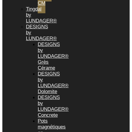
CM
Tingdal
by
LUNDAGER®
DESIGNS
by
LUNDAGER®
DESIGNS
by
LUNDAGER®
Grès
Cérame
DESIGNS
by
LUNDAGER®
Dolomite
DESIGNS
by
LUNDAGER®
Concrete
Pots
magnétiques