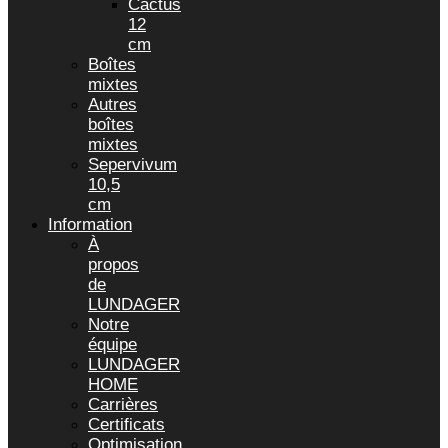
Cactus
12
cm
Boîtes
mixtes
Autres
boîtes
mixtes
Sepervivum
10,5
cm
Information
À
propos
de
LUNDAGER
Notre
équipe
LUNDAGER
HOME
Carrières
Certificats
Optimisation