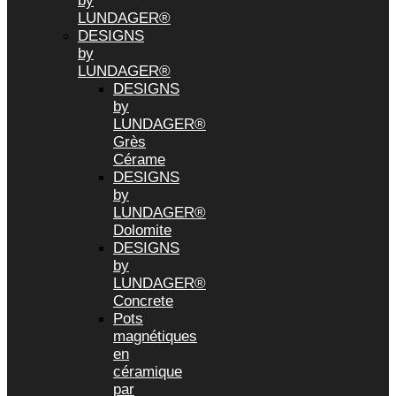
by
LUNDAGER®
DESIGNS
by
LUNDAGER®
DESIGNS
by
LUNDAGER®
Grès
Cérame
DESIGNS
by
LUNDAGER®
Dolomite
DESIGNS
by
LUNDAGER®
Concrete
Pots
magnétiques
en
céramique
par