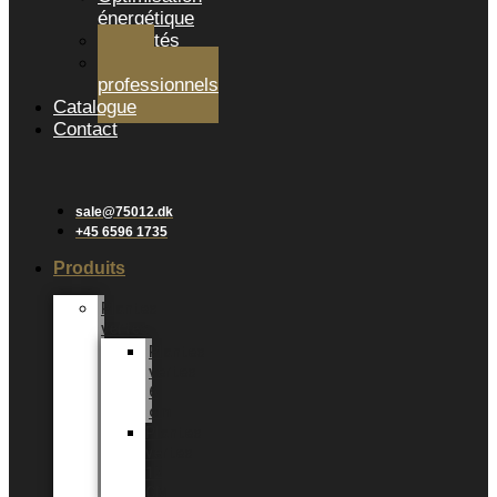
énergétique
Actualités
Salons
professionnels
Catalogue
Contact
sale@75012.dk
+45 6596 1735
Produits
Plantes
vertes
Plantes
vertes
6
cm
Plantes
vertes
12
CM