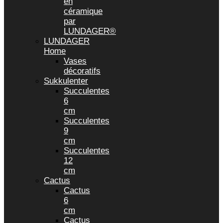
en
céramique
par
LUNDAGER®
LUNDAGER
Home
Vases
décoratifs
Sukkulenter
Succulentes
6
cm
Succulentes
9
cm
Succulentes
12
cm
Cactus
Cactus
6
cm
Cactus