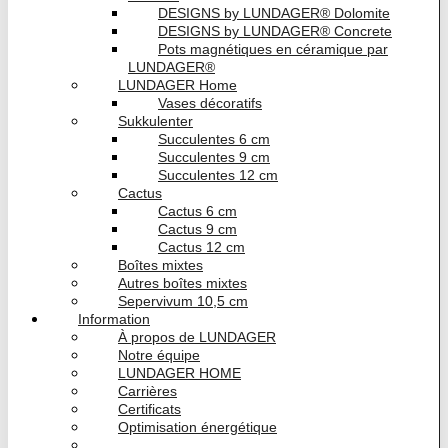
DESIGNS by LUNDAGER® Dolomite
DESIGNS by LUNDAGER® Concrete
Pots magnétiques en céramique par
LUNDAGER®
LUNDAGER Home
Vases décoratifs
Sukkulenter
Succulentes 6 cm
Succulentes 9 cm
Succulentes 12 cm
Cactus
Cactus 6 cm
Cactus 9 cm
Cactus 12 cm
Boîtes mixtes
Autres boîtes mixtes
Sepervivum 10,5 cm
Information
À propos de LUNDAGER
Notre équipe
LUNDAGER HOME
Carrières
Certificats
Optimisation énergétique
Actualités