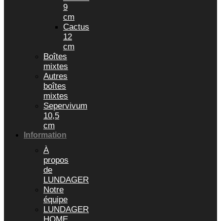
9
cm
Cactus
12
cm
Boîtes
mixtes
Autres
boîtes
mixtes
Sepervivum
10,5
cm
Information
À
propos
de
LUNDAGER
Notre
équipe
LUNDAGER
HOME