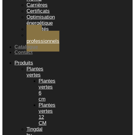
Carrières
Certificats
Optimisation
énergétique
Actualités
Salons
professionnels
Catalogue
Contact
Produits
Plantes
vertes
Plantes
vertes
6
cm
Plantes
vertes
12
CM
Tingdal