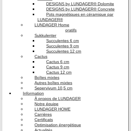
DESIGNS by LUNDAGER® Dolomite
DESIGNS by LUNDAGER® Concrete
Pots magnétiques en céramique par
LUNDAGER®
LUNDAGER Home
Vases décoratifs
Sukkulenter
Succulentes 6 cm
Succulentes 9 cm
Succulentes 12 cm
Cactus
Cactus 6 cm
Cactus 9 cm
Cactus 12 cm
Boîtes mixtes
Autres boîtes mixtes
Sepervivum 10,5 cm
Information
À propos de LUNDAGER
Notre équipe
LUNDAGER HOME
Carrières
Certificats
Optimisation énergétique
Actualités