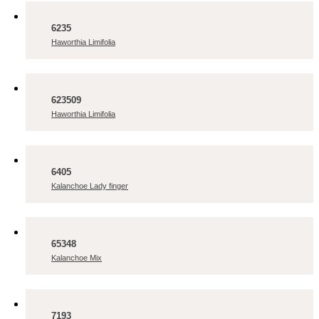
6235
Haworthia Limifolia
623509
Haworthia Limifolia
6405
Kalanchoe Lady finger
65348
Kalanchoe Mix
7193