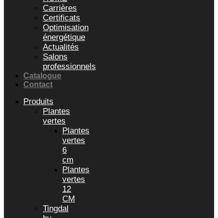
Carrières
Certificats
Optimisation
énergétique
Actualités
Salons
professionnels
Catalogue
Contact
Produits
Plantes
vertes
Plantes
vertes
6
cm
Plantes
vertes
12
CM
Tingdal