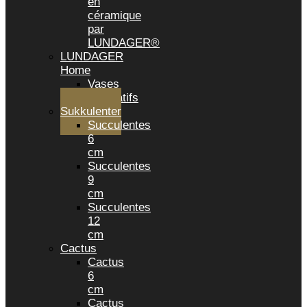
en
céramique
par
LUNDAGER®
LUNDAGER
Home
Vases
décoratifs
Sukkulenter
Succulentes
6
cm
Succulentes
9
cm
Succulentes
12
cm
Cactus
Cactus
6
cm
Cactus