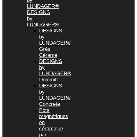
by
LUNDAGER®
DESIGNS
by
LUNDAGER®
DESIGNS
by
LUNDAGER®
Grès
Cérame
DESIGNS
by
LUNDAGER®
Dolomite
DESIGNS
by
LUNDAGER®
Concrete
Pots
magnétiques
en
céramique
par