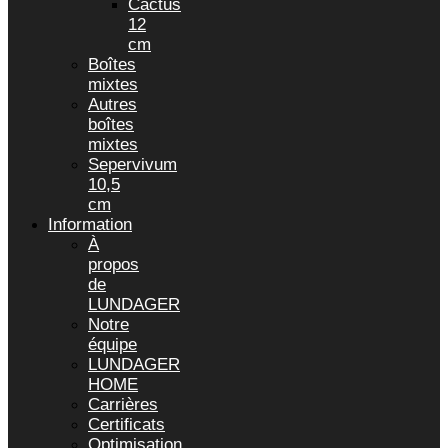
Cactus
12
cm
Boîtes
mixtes
Autres
boîtes
mixtes
Sepervivum
10,5
cm
Information
À
propos
de
LUNDAGER
Notre
équipe
LUNDAGER
HOME
Carrières
Certificats
Optimisation