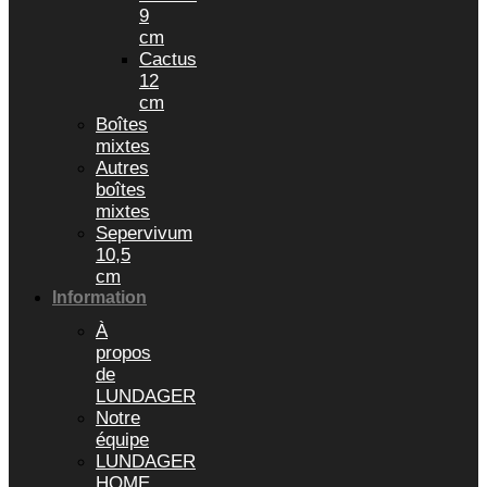
9
cm
Cactus
12
cm
Boîtes
mixtes
Autres
boîtes
mixtes
Sepervivum
10,5
cm
Information
À
propos
de
LUNDAGER
Notre
équipe
LUNDAGER
HOME