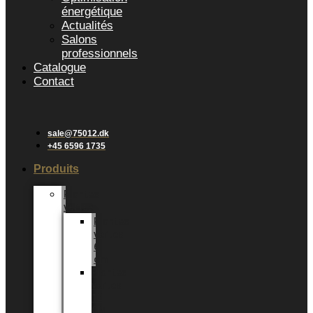
énergétique
Actualités
Salons
professionnels
Catalogue
Contact
sale@75012.dk
+45 6596 1735
Produits
Plantes
vertes
Plantes
vertes
6
cm
Plantes
vertes
12
CM