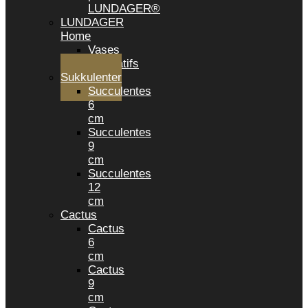
LUNDAGER®
LUNDAGER
Home
Vases
décoratifs
Sukkulenter
Succulentes
6
cm
Succulentes
9
cm
Succulentes
12
cm
Cactus
Cactus
6
cm
Cactus
9
cm