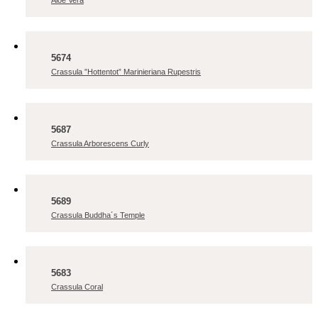
Aloe Vera
5674
Crassula ”Hottentot” Marinieriana Rupestris
5687
Crassula Arborescens Curly
5689
Crassula Buddha´s Temple
5683
Crassula Coral