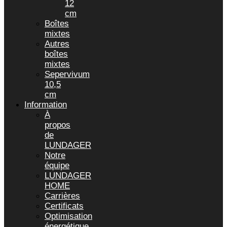
12
cm
Boîtes
mixtes
Autres
boîtes
mixtes
Sepervivum
10,5
cm
Information
À
propos
de
LUNDAGER
Notre
équipe
LUNDAGER
HOME
Carrières
Certificats
Optimisation
énergétique