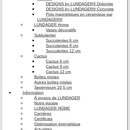
DESIGNS by LUNDAGER® Dolomite
DESIGNS by LUNDAGER® Concrete
Pots magnétiques en céramique par
LUNDAGER®
LUNDAGER Home
Vases décoratifs
Sukkulenter
Succulentes 6 cm
Succulentes 9 cm
Succulentes 12 cm
Cactus
Cactus 6 cm
Cactus 9 cm
Cactus 12 cm
Boîtes mixtes
Autres boîtes mixtes
Sepervivum 10,5 cm
Information
À propos de LUNDAGER
Notre équipe
LUNDAGER HOME
Carrières
Certificats
Optimisation énergétique
Actualités