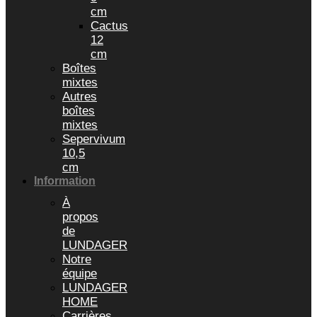
cm
Cactus
12
cm
Boîtes
mixtes
Autres
boîtes
mixtes
Sepervivum
10,5
cm
Information
À
propos
de
LUNDAGER
Notre
équipe
LUNDAGER
HOME
Carrières