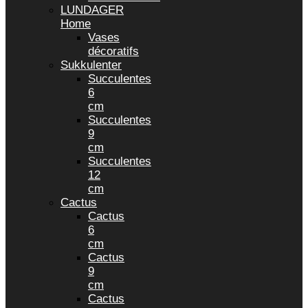
LUNDAGER
Home
Vases
décoratifs
Sukkulenter
Succulentes
6
cm
Succulentes
9
cm
Succulentes
12
cm
Cactus
Cactus
6
cm
Cactus
9
cm
Cactus