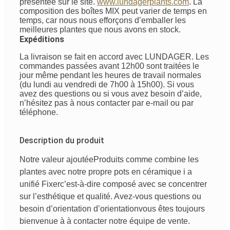
présentée sur le site.
www.lundagerplants.com
.
La
composition des boîtes MIX peut varier de temps en
temps, car nous nous efforçons d’emballer les
meilleures plantes que nous avons en stock.
Expéditions
La livraison se fait en accord avec LUNDAGER. Les
commandes passées avant 12h00 sont traitées le
jour même pendant les heures de travail normales
(du lundi au vendredi de 7h00 à 15h00). Si vous
avez des questions ou si vous avez besoin d’aide,
n’hésitez pas à nous contacter par e-mail ou par
téléphone.
Description du produit
Notre valeur ajoutée
Produits
comme
combine
les
plantes avec
notre
propre
pots en céramique
i
a
unifié
Fixer
c’est-à-dire
composé
avec
se concentrer
sur
l’esthétique
et
qualité
. Avez-vous
questions
ou
besoin
d’orientation
d’orientation
vous êtes
toujours
bienvenue
à
à
contacter
notre
équipe de vente
.