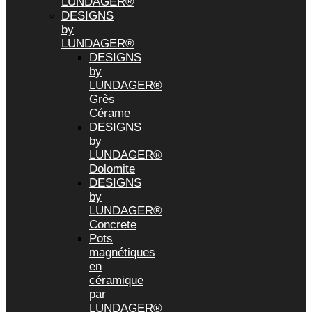
LUNDAGER®
DESIGNS
by
LUNDAGER®
DESIGNS
by
LUNDAGER®
Grès
Cérame
DESIGNS
by
LUNDAGER®
Dolomite
DESIGNS
by
LUNDAGER®
Concrete
Pots
magnétiques
en
céramique
par
LUNDAGER®