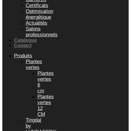
Certificats
Optimisation
énergétique
Actualités
Salons
professionnels
Catalogue
Contact
Produits
Plantes
vertes
Plantes
vertes
6
cm
Plantes
vertes
12
CM
Tingdal
by