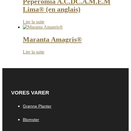
Peperomia A.C.DC.A.M.E.M
Lima® (en anglais)
Lire la suite
Maranta Amagris®
Lire la suite
VORES VARER
Grønne Planter
Blomster