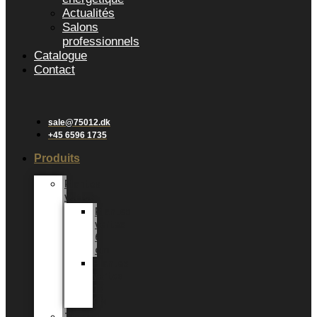
Actualités
Salons
professionnels
Catalogue
Contact
sale@75012.dk
+45 6596 1735
Produits
Plantes
vertes
Plantes
vertes
6
cm
Plantes
vertes
12
CM