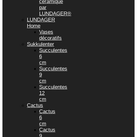
céramique
par
LUNDAGER®
LUNDAGER
Home
Vases
décoratifs
Sukkulenter
Succulentes
6
cm
Succulentes
9
cm
Succulentes
12
cm
Cactus
Cactus
6
cm
Cactus
9