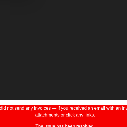
 not send any invoices — if you received an email with an invo
attachments or click any links.
The issue has been resolved.