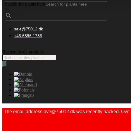
Search for plants here
×
sale@75012.dk
+45 6596 1735
Recherche de produits
The email address ove@75012.dk was recently hacked. Ove did