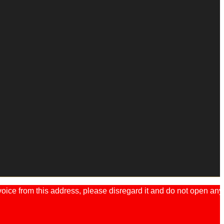
ice from this address, please disregard it and do not open any