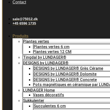
Contact
sale@75012.dk
+45 6596 1735
Produits
Plantes vertes
Plantes vertes 6 cm
Plantes vertes 12 CM
Tingdal by LUNDAGER®
DESIGNS by LUNDAGER®
DESIGNS by LUNDAGER® Grès Cérame
DESIGNS by LUNDAGER® Dolomite
DESIGNS by LUNDAGER® Concrete
Pots magnétiques en céramique par LUN
LUNDAGER Home
Vases décoratifs
Sukkulenter
Succulentes 6 cm