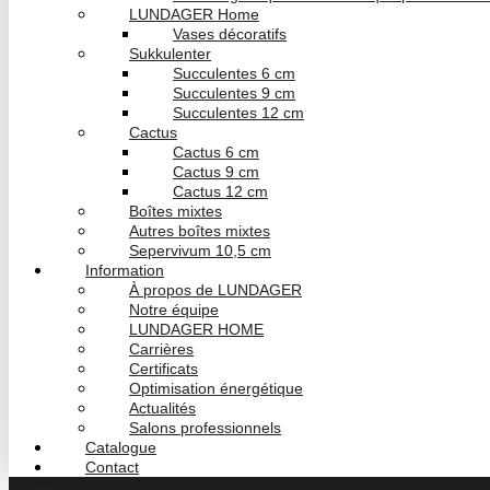
LUNDAGER Home
Vases décoratifs
Sukkulenter
Succulentes 6 cm
Succulentes 9 cm
Succulentes 12 cm
Cactus
Cactus 6 cm
Cactus 9 cm
Cactus 12 cm
Boîtes mixtes
Autres boîtes mixtes
Sepervivum 10,5 cm
Information
À propos de LUNDAGER
Notre équipe
LUNDAGER HOME
Carrières
Certificats
Optimisation énergétique
Actualités
Salons professionnels
Catalogue
Contact