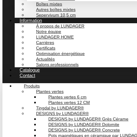
Boîtes mixtes
Autres boîtes mixtes
Sepervivum 10,5 cm
Information
À propos de LUNDAGER
Notre équipe
LUNDAGER HOME
Carrières
Certificats
Optimisation énergétique
Actualités
Salons professionnels
Catalogue
Contact
Produits
Plantes vertes
Plantes vertes 6 cm
Plantes vertes 12 CM
Tingdal by LUNDAGER®
DESIGNS by LUNDAGER®
DESIGNS by LUNDAGER® Grès Cérame
DESIGNS by LUNDAGER® Dolomite
DESIGNS by LUNDAGER® Concrete
Pots magnétiques en céramique par LUND