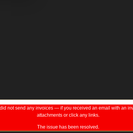
 not send any invoices — if you received an email with an invo
attachments or click any links.
The issue has been resolved.