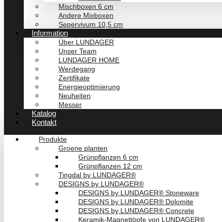
Mischboxen 6 cm
Andere Mixboxen
Sepervivum 10,5 cm
Information
Über LUNDAGER
Unser Team
LUNDAGER HOME
Werdegang
Zertifikate
Energieoptimierung
Neuheiten
Messer
Katalog
Kontakt
Produkte
Groene planten
Grünpflanzen 6 cm
Grünpflanzen 12 cm
Tingdal by LUNDAGER®
DESIGNS by LUNDAGER®
DESIGNS by LUNDAGER® Stoneware
DESIGNS by LUNDAGER® Dolomite
DESIGNS by LUNDAGER® Concrete
Keramik-Magnettöpfe von LUNDAGER®