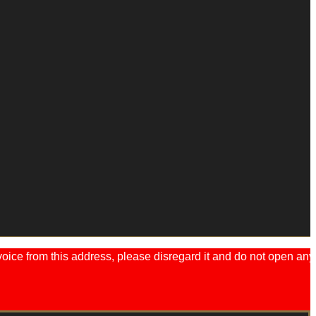
ice from this address, please disregard it and do not open any