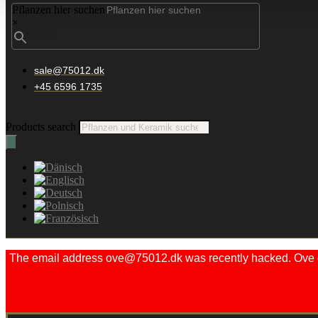
Pflanzen hier suchen
×
sale@75012.dk
+45 6596 1735
Products search
The email address ove@75012.dk was recently hacked. Ove did