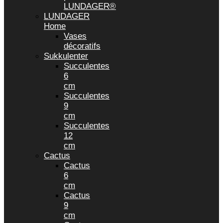
LUNDAGER®
LUNDAGER
Home
Vases
décoratifs
Sukkulenter
Succulentes
6
cm
Succulentes
9
cm
Succulentes
12
cm
Cactus
Cactus
6
cm
Cactus
9
cm