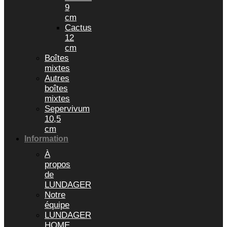
9
cm
Cactus
12
cm
Boîtes
mixtes
Autres
boîtes
mixtes
Sepervivum
10,5
cm
Information
À
propos
de
LUNDAGER
Notre
équipe
LUNDAGER
HOME