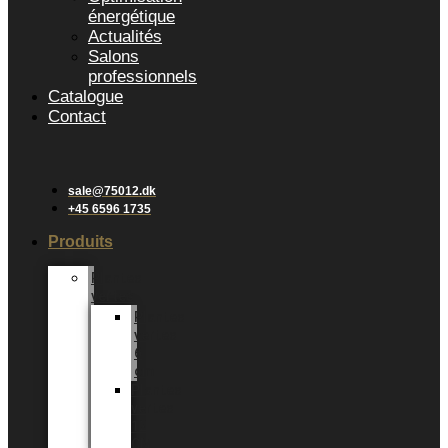
énergétique
Actualités
Salons
professionnels
Catalogue
Contact
sale@75012.dk
+45 6596 1735
Produits
Plantes
vertes
Plantes
vertes
6
cm
Plantes
vertes
12
CM