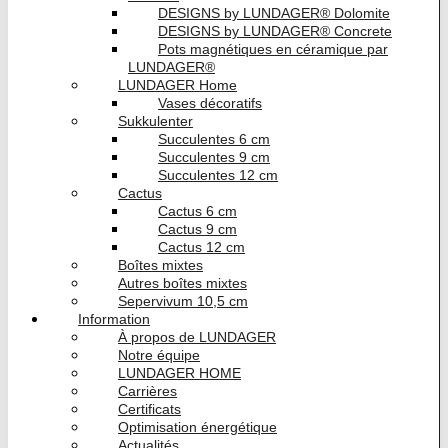
DESIGNS by LUNDAGER® Dolomite
DESIGNS by LUNDAGER® Concrete
Pots magnétiques en céramique par
LUNDAGER®
LUNDAGER Home
Vases décoratifs
Sukkulenter
Succulentes 6 cm
Succulentes 9 cm
Succulentes 12 cm
Cactus
Cactus 6 cm
Cactus 9 cm
Cactus 12 cm
Boîtes mixtes
Autres boîtes mixtes
Sepervivum 10,5 cm
Information
À propos de LUNDAGER
Notre équipe
LUNDAGER HOME
Carrières
Certificats
Optimisation énergétique
Actualités