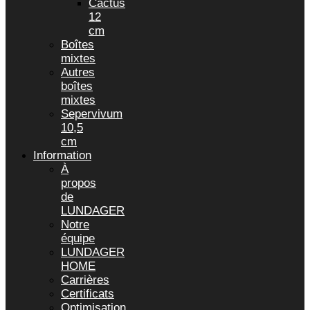
Cactus
12
cm
Boîtes
mixtes
Autres
boîtes
mixtes
Sepervivum
10,5
cm
Information
À
propos
de
LUNDAGER
Notre
équipe
LUNDAGER
HOME
Carrières
Certificats
Optimisation