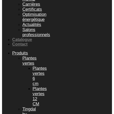
Carrières
Certificats
Optimisation
énergétique
Actualités
Salons
professionnels
Catalogue
Contact
Produits
Plantes
vertes
Plantes
vertes
6
cm
Plantes
vertes
12
CM
Tingdal