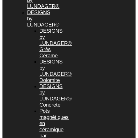
by
LUNDAGER®
DESIGNS
by
LUNDAGER®
DESIGNS
by
LUNDAGER®
Grès
Cérame
DESIGNS
by
LUNDAGER®
Dolomite
DESIGNS
by
LUNDAGER®
Concrete
Pots
magnétiques
en
céramique
par