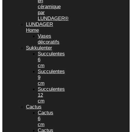
en
céramique
par
LUNDAGER®
LUNDAGER
Home
Vases
décoratifs
Sukkulenter
Succulentes
6
cm
Succulentes
9
cm
Succulentes
12
cm
Cactus
Cactus
6
cm
Cactus