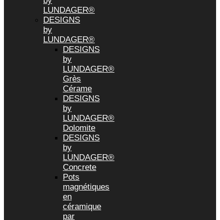
by
LUNDAGER®
DESIGNS
by
LUNDAGER®
DESIGNS
by
LUNDAGER®
Grès
Cérame
DESIGNS
by
LUNDAGER®
Dolomite
DESIGNS
by
LUNDAGER®
Concrete
Pots
magnétiques
en
céramique
par