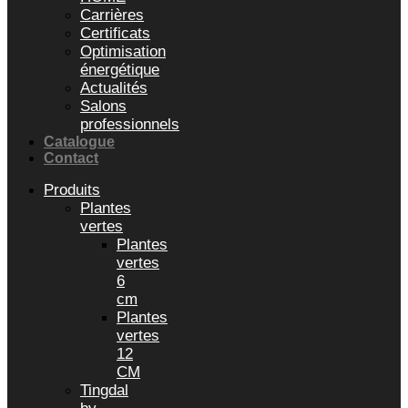
Carrières
Certificats
Optimisation
énergétique
Actualités
Salons
professionnels
Catalogue
Contact
Produits
Plantes
vertes
Plantes
vertes
6
cm
Plantes
vertes
12
CM
Tingdal