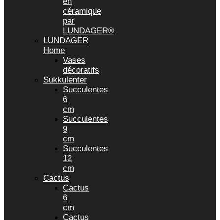
en
céramique
par
LUNDAGER®
LUNDAGER
Home
Vases
décoratifs
Sukkulenter
Succulentes
6
cm
Succulentes
9
cm
Succulentes
12
cm
Cactus
Cactus
6
cm
Cactus