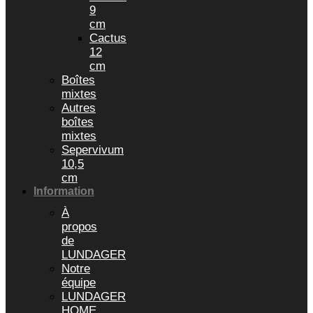
9
cm
Cactus
12
cm
Boîtes
mixtes
Autres
boîtes
mixtes
Sepervivum
10,5
cm
Information
À
propos
de
LUNDAGER
Notre
équipe
LUNDAGER
HOME