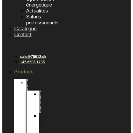
énergétique
Actualités
Salons
professionnels
Catalogue
Contact
sale@75012.dk
+45 6596 1735
Produits
Plantes
vertes
Plantes
vertes
6
cm
Plantes
vertes
12
CM