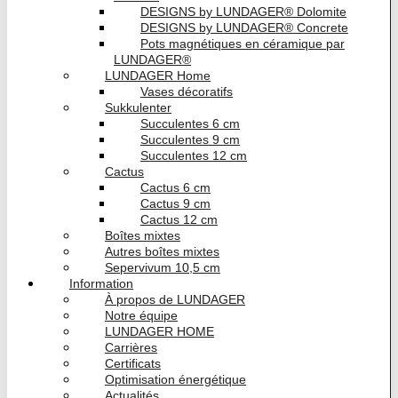
DESIGNS by LUNDAGER® Dolomite
DESIGNS by LUNDAGER® Concrete
Pots magnétiques en céramique par
LUNDAGER®
LUNDAGER Home
Vases décoratifs
Sukkulenter
Succulentes 6 cm
Succulentes 9 cm
Succulentes 12 cm
Cactus
Cactus 6 cm
Cactus 9 cm
Cactus 12 cm
Boîtes mixtes
Autres boîtes mixtes
Sepervivum 10,5 cm
Information
À propos de LUNDAGER
Notre équipe
LUNDAGER HOME
Carrières
Certificats
Optimisation énergétique
Actualités