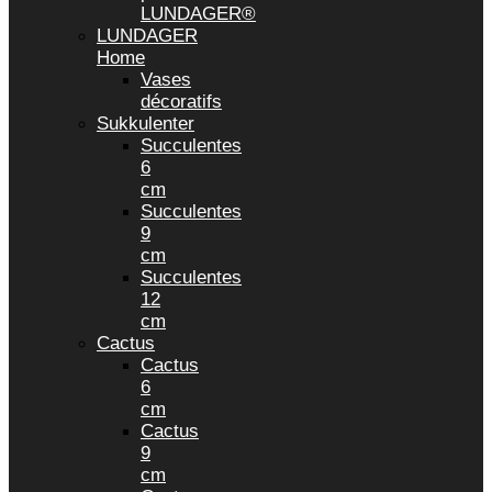
LUNDAGER®
LUNDAGER
Home
Vases
décoratifs
Sukkulenter
Succulentes
6
cm
Succulentes
9
cm
Succulentes
12
cm
Cactus
Cactus
6
cm
Cactus
9
cm