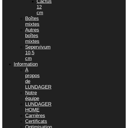
Cactus
12
cm
Boîtes
mixtes
Autres
boîtes
mixtes
Sepervivum
10,5
cm
Information
À
propos
de
LUNDAGER
Notre
équipe
LUNDAGER
HOME
Carrières
Certificats
Optimisation