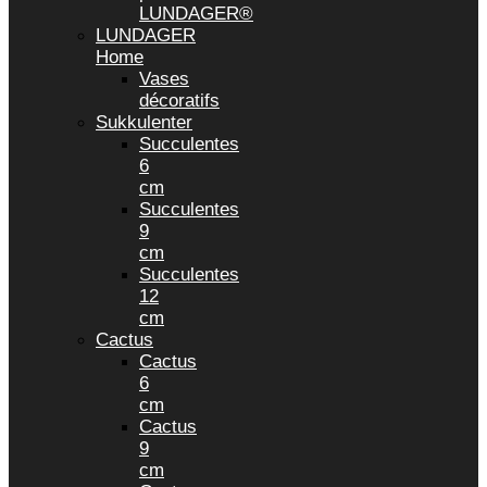
LUNDAGER®
LUNDAGER
Home
Vases
décoratifs
Sukkulenter
Succulentes
6
cm
Succulentes
9
cm
Succulentes
12
cm
Cactus
Cactus
6
cm
Cactus
9
cm