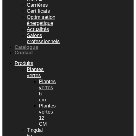
Carrières
Certificats
Optimisation
énergétique
Actualités
Salons
professionnels
Catalogue
Contact
Produits
Plantes
vertes
Plantes
vertes
6
cm
Plantes
vertes
12
CM
Tingdal