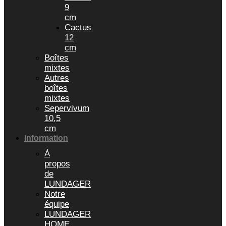
9
cm
Cactus
12
cm
Boîtes
mixtes
Autres
boîtes
mixtes
Sepervivum
10,5
cm
Information
À
propos
de
LUNDAGER
Notre
équipe
LUNDAGER
HOME