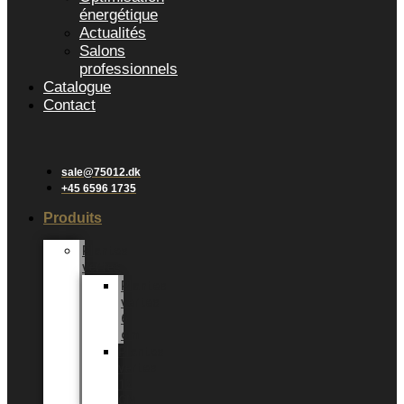
énergétique
Actualités
Salons
professionnels
Catalogue
Contact
sale@75012.dk
+45 6596 1735
Produits
Plantes
vertes
Plantes
vertes
6
cm
Plantes
vertes
12
CM