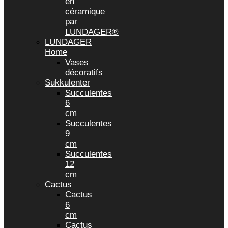
en
céramique
par
LUNDAGER®
LUNDAGER
Home
Vases
décoratifs
Sukkulenter
Succulentes
6
cm
Succulentes
9
cm
Succulentes
12
cm
Cactus
Cactus
6
cm
Cactus