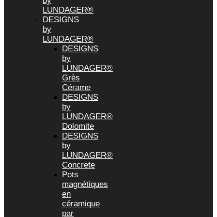
by
LUNDAGER®
DESIGNS
by
LUNDAGER®
DESIGNS
by
LUNDAGER®
Grès
Cérame
DESIGNS
by
LUNDAGER®
Dolomite
DESIGNS
by
LUNDAGER®
Concrete
Pots
magnétiques
en
céramique
par