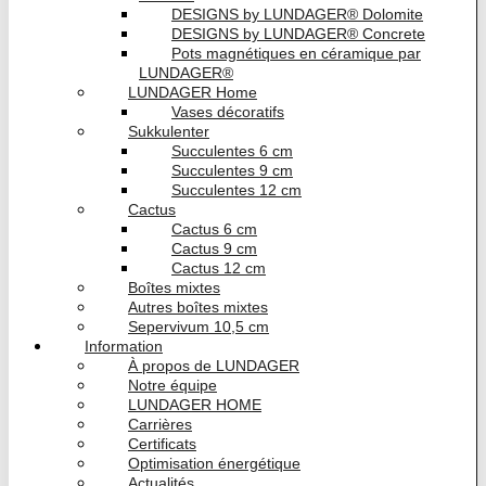
DESIGNS by LUNDAGER® Dolomite
DESIGNS by LUNDAGER® Concrete
Pots magnétiques en céramique par
LUNDAGER®
LUNDAGER Home
Vases décoratifs
Sukkulenter
Succulentes 6 cm
Succulentes 9 cm
Succulentes 12 cm
Cactus
Cactus 6 cm
Cactus 9 cm
Cactus 12 cm
Boîtes mixtes
Autres boîtes mixtes
Sepervivum 10,5 cm
Information
À propos de LUNDAGER
Notre équipe
LUNDAGER HOME
Carrières
Certificats
Optimisation énergétique
Actualités