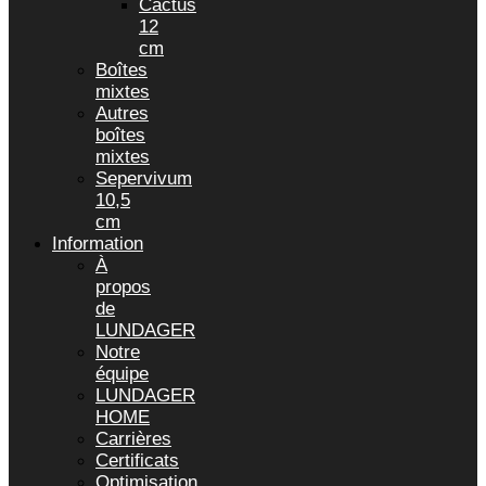
Cactus
12
cm
Boîtes
mixtes
Autres
boîtes
mixtes
Sepervivum
10,5
cm
Information
À
propos
de
LUNDAGER
Notre
équipe
LUNDAGER
HOME
Carrières
Certificats
Optimisation