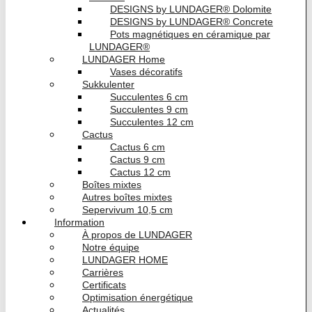
DESIGNS by LUNDAGER® Dolomite
DESIGNS by LUNDAGER® Concrete
Pots magnétiques en céramique par
LUNDAGER®
LUNDAGER Home
Vases décoratifs
Sukkulenter
Succulentes 6 cm
Succulentes 9 cm
Succulentes 12 cm
Cactus
Cactus 6 cm
Cactus 9 cm
Cactus 12 cm
Boîtes mixtes
Autres boîtes mixtes
Sepervivum 10,5 cm
Information
À propos de LUNDAGER
Notre équipe
LUNDAGER HOME
Carrières
Certificats
Optimisation énergétique
Actualités