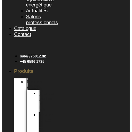
énergétique
Actualités
Salons
professionnels
Catalogue
Contact
sale@75012.dk
+45 6596 1735
Produits
Plantes
vertes
Plantes
vertes
6
cm
Plantes
vertes
12
CM