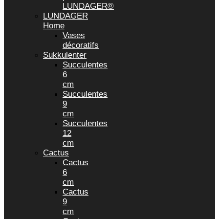
LUNDAGER®
LUNDAGER
Home
Vases
décoratifs
Sukkulenter
Succulentes
6
cm
Succulentes
9
cm
Succulentes
12
cm
Cactus
Cactus
6
cm
Cactus
9
cm