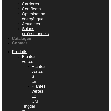
Carrières
Certificats
Optimisation
énergétique
Actualités
Salons
professionnels
Catalogue
Contact
Produits
Plantes
vertes
Plantes
vertes
6
cm
Plantes
vertes
12
CM
Tingdal