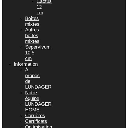
Cactus
12
cm
Boîtes
mixtes
Autres
boîtes
mixtes
Sepervivum
10,5
cm
Information
À
propos
de
LUNDAGER
Notre
équipe
LUNDAGER
HOME
Carrières
Certificats
Optimisation