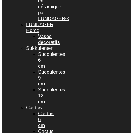
en
céramique
par
LUNDAGER®
LUNDAGER
Home
Vases
décoratifs
Sukkulenter
Succulentes
6
cm
Succulentes
9
cm
Succulentes
12
cm
Cactus
Cactus
6
cm
Cactus