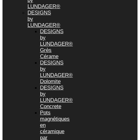
by
LUNDAGER®
DESIGNS
by
LUNDAGER®
DESIGNS
by
LUNDAGER®
Grès
Cérame
DESIGNS
by
LUNDAGER®
Dolomite
DESIGNS
by
LUNDAGER®
Concrete
Pots
magnétiques
en
céramique
par