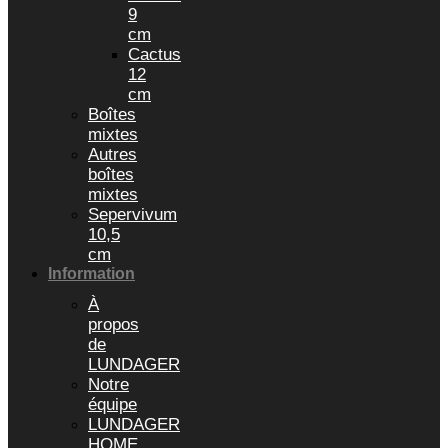
9
cm
Cactus
12
cm
Boîtes
mixtes
Autres
boîtes
mixtes
Sepervivum
10,5
cm
Information
À
propos
de
LUNDAGER
Notre
équipe
LUNDAGER
HOME