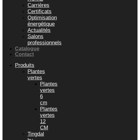
Carrières
Certificats
Optimisation
énergétique
Actualités
Salons
professionnels
Catalogue
Contact
Produits
Plantes
vertes
Plantes
vertes
6
cm
Plantes
vertes
12
CM
Tingdal