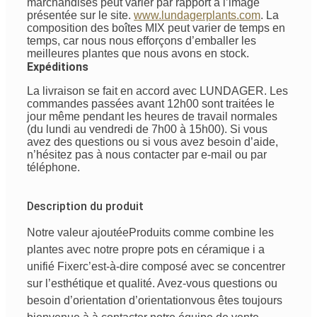
marchandises peut varier par rapport à l’image
présentée sur le site.
www.lundagerplants.com
.
La
composition des boîtes MIX peut varier de temps en
temps, car nous nous efforçons d’emballer les
meilleures plantes que nous avons en stock.
Expéditions
La livraison se fait en accord avec LUNDAGER. Les
commandes passées avant 12h00 sont traitées le
jour même pendant les heures de travail normales
(du lundi au vendredi de 7h00 à 15h00). Si vous
avez des questions ou si vous avez besoin d’aide,
n’hésitez pas à nous contacter par e-mail ou par
téléphone.
Description du produit
Notre valeur ajoutée
Produits
comme
combine
les
plantes avec
notre
propre
pots en céramique
i
a
unifié
Fixer
c’est-à-dire
composé
avec
se concentrer
sur
l’esthétique
et
qualité
. Avez-vous
questions
ou
besoin
d’orientation
d’orientation
vous êtes
toujours