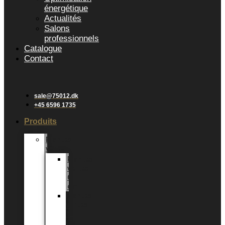
énergétique
Actualités
Salons
professionnels
Catalogue
Contact
sale@75012.dk
+45 6596 1735
Produits
Plantes
vertes
Plantes
vertes
6
cm
Plantes
vertes
12
CM