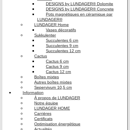
DESIGNS by LUNDAGER® Dolomite
DESIGNS by LUNDAGER® Concrete
Pots magnétiques en céramique par
LUNDAGER®
LUNDAGER Home
Vases décoratifs
Sukkulenter
Succulentes 6 cm
Succulentes 9 cm
Succulentes 12 cm
Cactus
Cactus 6 cm
Cactus 9 cm
Cactus 12 cm
Boîtes mixtes
Autres boîtes mixtes
Sepervivum 10,5 cm
Information
À propos de LUNDAGER
Notre équipe
LUNDAGER HOME
Carrières
Certificats
Optimisation énergétique
Actualités