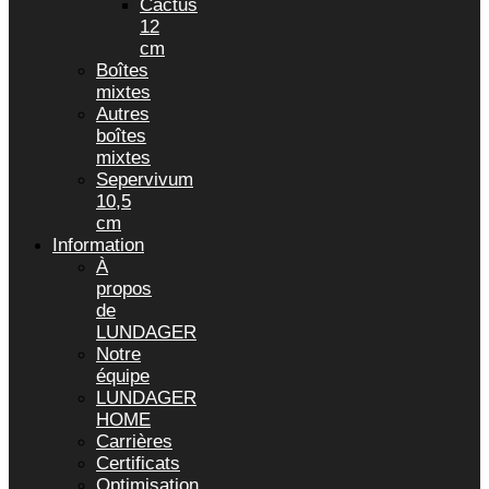
Cactus
12
cm
Boîtes
mixtes
Autres
boîtes
mixtes
Sepervivum
10,5
cm
Information
À
propos
de
LUNDAGER
Notre
équipe
LUNDAGER
HOME
Carrières
Certificats
Optimisation