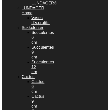
LUNDAGER®
LUNDAGER
Home
Vases
décoratifs
Sukkulenter
Succulentes
6
cm
Succulentes
9
cm
Succulentes
12
cm
Cactus
Cactus
6
cm
Cactus
9
cm