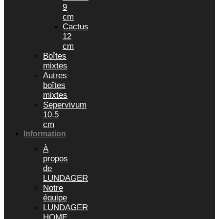
9
cm
Cactus
12
cm
Boîtes
mixtes
Autres
boîtes
mixtes
Sepervivum
10,5
cm
Information
À
propos
de
LUNDAGER
Notre
équipe
LUNDAGER
HOME