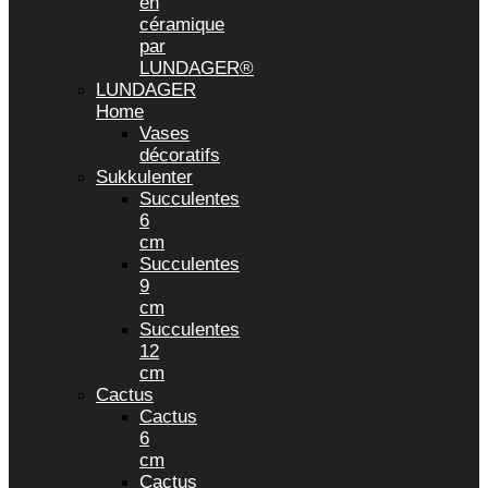
en
céramique
par
LUNDAGER®
LUNDAGER
Home
Vases
décoratifs
Sukkulenter
Succulentes
6
cm
Succulentes
9
cm
Succulentes
12
cm
Cactus
Cactus
6
cm
Cactus