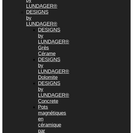
by
LUNDAGER®
DESIGNS
by
LUNDAGER®
DESIGNS
by
LUNDAGER®
Grès
Cérame
DESIGNS
by
LUNDAGER®
Dolomite
DESIGNS
by
LUNDAGER®
Concrete
Pots
magnétiques
en
céramique
par