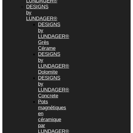
LUNDAGER®
DESIGNS
by
LUNDAGER®
DESIGNS
by
LUNDAGER®
Grès
Cérame
DESIGNS
by
LUNDAGER®
Dolomite
DESIGNS
by
LUNDAGER®
Concrete
Pots
magnétiques
en
céramique
par
LUNDAGER®