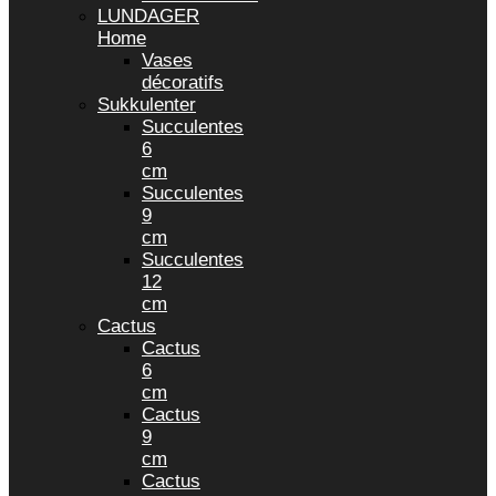
LUNDAGER
Home
Vases
décoratifs
Sukkulenter
Succulentes
6
cm
Succulentes
9
cm
Succulentes
12
cm
Cactus
Cactus
6
cm
Cactus
9
cm
Cactus