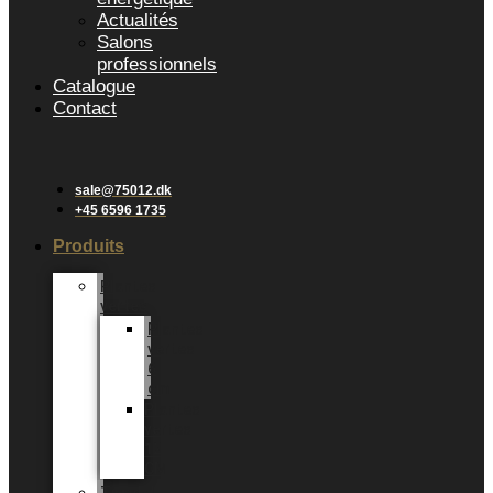
Actualités
Salons
professionnels
Catalogue
Contact
sale@75012.dk
+45 6596 1735
Produits
Plantes
vertes
Plantes
vertes
6
cm
Plantes
vertes
12
CM