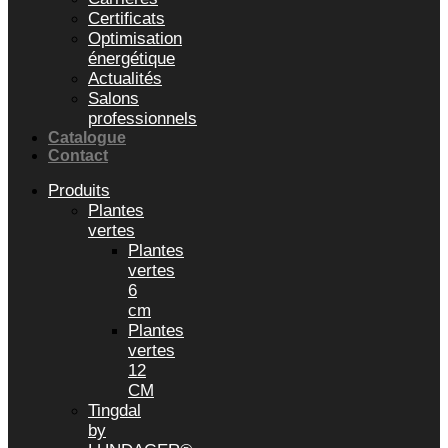
Certificats
Optimisation
énergétique
Actualités
Salons
professionnels
Catalogue
Contact
Produits
Plantes
vertes
Plantes
vertes
6
cm
Plantes
vertes
12
CM
Tingdal
by