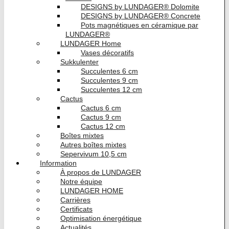
DESIGNS by LUNDAGER® Dolomite
DESIGNS by LUNDAGER® Concrete
Pots magnétiques en céramique par
LUNDAGER®
LUNDAGER Home
Vases décoratifs
Sukkulenter
Succulentes 6 cm
Succulentes 9 cm
Succulentes 12 cm
Cactus
Cactus 6 cm
Cactus 9 cm
Cactus 12 cm
Boîtes mixtes
Autres boîtes mixtes
Sepervivum 10,5 cm
Information
À propos de LUNDAGER
Notre équipe
LUNDAGER HOME
Carrières
Certificats
Optimisation énergétique
Actualités