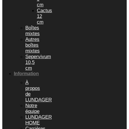
cm
Cactus
12
cm
Boîtes
mixtes
Autres
boîtes
mixtes
Sepervivum
10,5
cm
Information
À
propos
de
LUNDAGER
Notre
équipe
LUNDAGER
HOME
Carrières