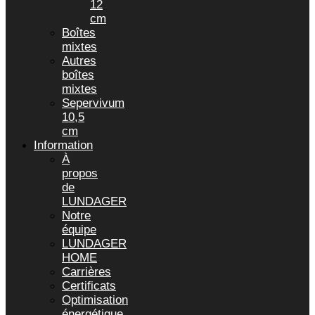
12
cm
Boîtes
mixtes
Autres
boîtes
mixtes
Sepervivum
10,5
cm
Information
À
propos
de
LUNDAGER
Notre
équipe
LUNDAGER
HOME
Carrières
Certificats
Optimisation
énergétique