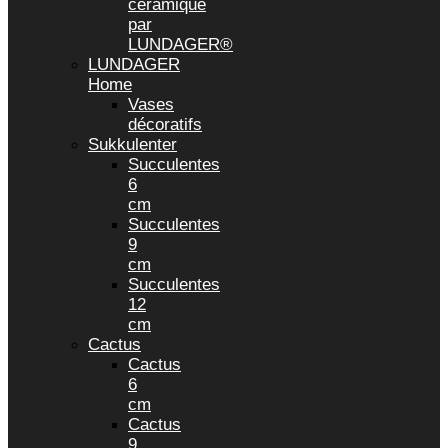
céramique
par
LUNDAGER®
LUNDAGER
Home
Vases
décoratifs
Sukkulenter
Succulentes
6
cm
Succulentes
9
cm
Succulentes
12
cm
Cactus
Cactus
6
cm
Cactus
9