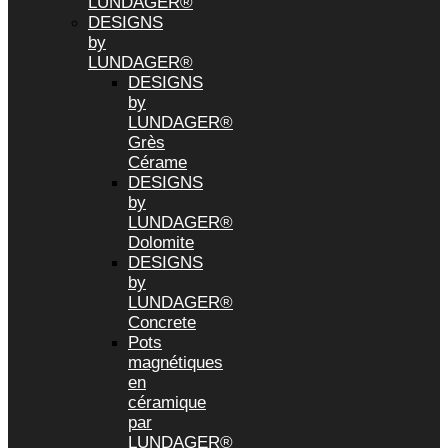
LUNDAGER®
DESIGNS
by
LUNDAGER®
DESIGNS
by
LUNDAGER®
Grès
Cérame
DESIGNS
by
LUNDAGER®
Dolomite
DESIGNS
by
LUNDAGER®
Concrete
Pots
magnétiques
en
céramique
par
LUNDAGER®