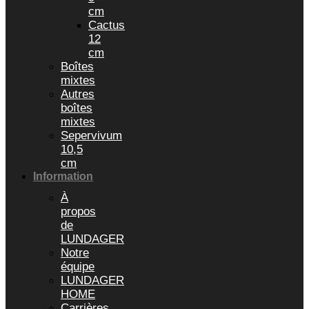
cm
Cactus
12
cm
Boîtes
mixtes
Autres
boîtes
mixtes
Sepervivum
10,5
cm
Information
À
propos
de
LUNDAGER
Notre
équipe
LUNDAGER
HOME
Carrières