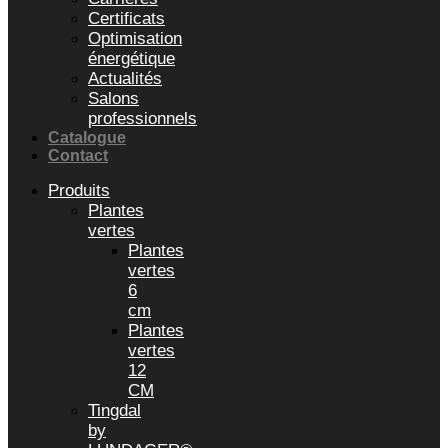
Certificats
Optimisation
énergétique
Actualités
Salons
professionnels
Catalogue
Contact
Produits
Plantes
vertes
Plantes
vertes
6
cm
Plantes
vertes
12
CM
Tingdal
by