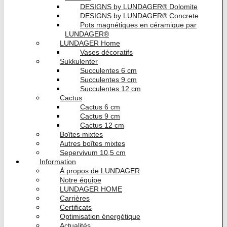
DESIGNS by LUNDAGER® Dolomite
DESIGNS by LUNDAGER® Concrete
Pots magnétiques en céramique par
LUNDAGER®
LUNDAGER Home
Vases décoratifs
Sukkulenter
Succulentes 6 cm
Succulentes 9 cm
Succulentes 12 cm
Cactus
Cactus 6 cm
Cactus 9 cm
Cactus 12 cm
Boîtes mixtes
Autres boîtes mixtes
Sepervivum 10,5 cm
Information
À propos de LUNDAGER
Notre équipe
LUNDAGER HOME
Carrières
Certificats
Optimisation énergétique
Actualités