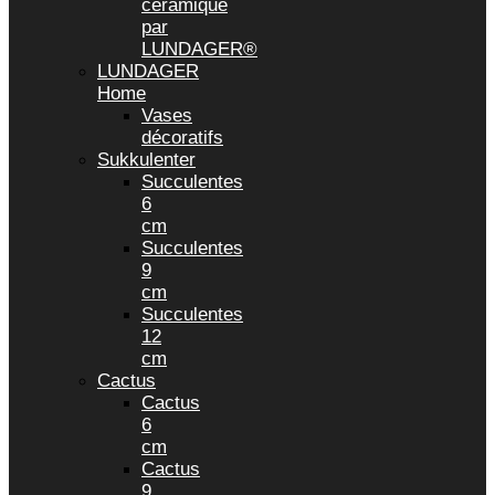
céramique
par
LUNDAGER®
LUNDAGER
Home
Vases
décoratifs
Sukkulenter
Succulentes
6
cm
Succulentes
9
cm
Succulentes
12
cm
Cactus
Cactus
6
cm
Cactus
9