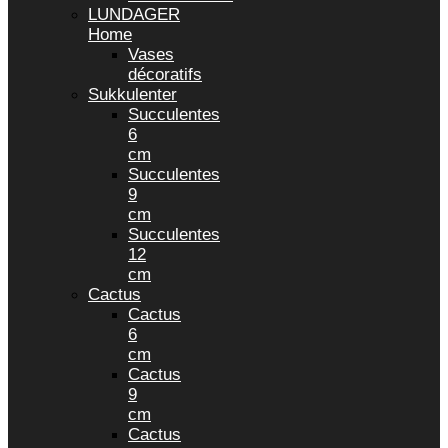
LUNDAGER
Home
Vases
décoratifs
Sukkulenter
Succulentes
6
cm
Succulentes
9
cm
Succulentes
12
cm
Cactus
Cactus
6
cm
Cactus
9
cm
Cactus