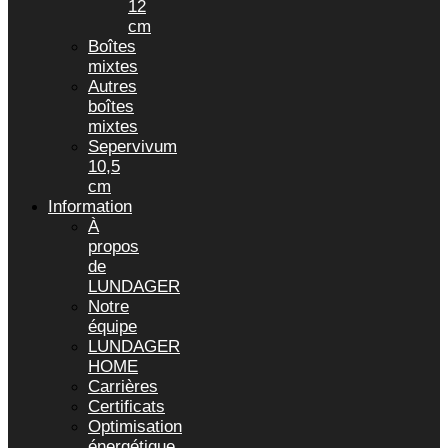
12
cm
Boîtes
mixtes
Autres
boîtes
mixtes
Sepervivum
10,5
cm
Information
À
propos
de
LUNDAGER
Notre
équipe
LUNDAGER
HOME
Carrières
Certificats
Optimisation
énergétique