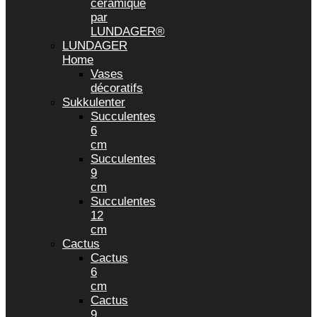
céramique
par
LUNDAGER®
LUNDAGER
Home
Vases
décoratifs
Sukkulenter
Succulentes
6
cm
Succulentes
9
cm
Succulentes
12
cm
Cactus
Cactus
6
cm
Cactus
9