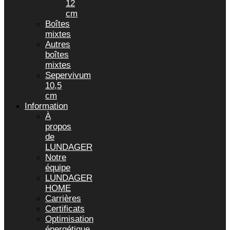
12
cm
Boîtes
mixtes
Autres
boîtes
mixtes
Sepervivum
10,5
cm
Information
À
propos
de
LUNDAGER
Notre
équipe
LUNDAGER
HOME
Carrières
Certificats
Optimisation
énergétique