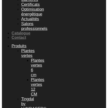
Certificats
Optimisation
énergétique
Actualités
Salons
professionnels
Catalogue
Contact
Produits
Plantes
vertes
Plantes
vertes
6
cm
Plantes
vertes
12
CM
Tingdal
by