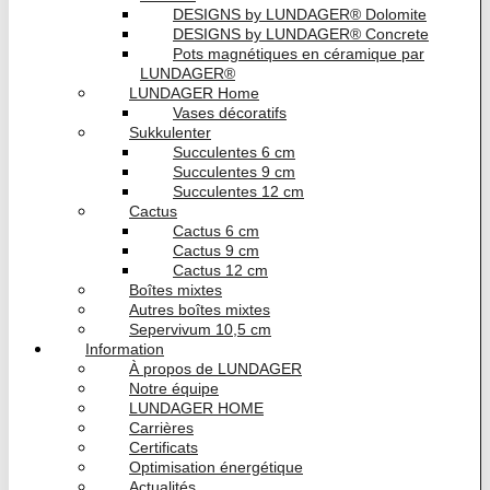
DESIGNS by LUNDAGER® Dolomite
DESIGNS by LUNDAGER® Concrete
Pots magnétiques en céramique par
LUNDAGER®
LUNDAGER Home
Vases décoratifs
Sukkulenter
Succulentes 6 cm
Succulentes 9 cm
Succulentes 12 cm
Cactus
Cactus 6 cm
Cactus 9 cm
Cactus 12 cm
Boîtes mixtes
Autres boîtes mixtes
Sepervivum 10,5 cm
Information
À propos de LUNDAGER
Notre équipe
LUNDAGER HOME
Carrières
Certificats
Optimisation énergétique
Actualités