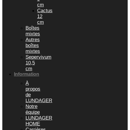
cm
Cactus
12
cm
Boîtes
mixtes
Autres
boîtes
mixtes
Sepervivum
10,5
cm
Information
À
propos
de
LUNDAGER
Notre
équipe
LUNDAGER
HOME
Carrières