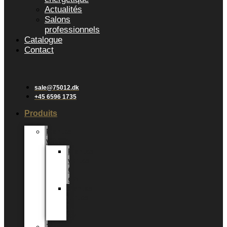
Actualités
Salons
professionnels
Catalogue
Contact
sale@75012.dk
+45 6596 1735
Produits
Plantes
vertes
Plantes
vertes
6
cm
Plantes
vertes
12
CM