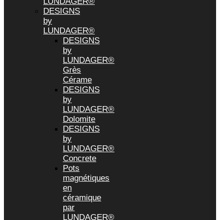
LUNDAGER®
DESIGNS
by
LUNDAGER®
DESIGNS
by
LUNDAGER®
Grès
Cérame
DESIGNS
by
LUNDAGER®
Dolomite
DESIGNS
by
LUNDAGER®
Concrete
Pots
magnétiques
en
céramique
par
LUNDAGER®