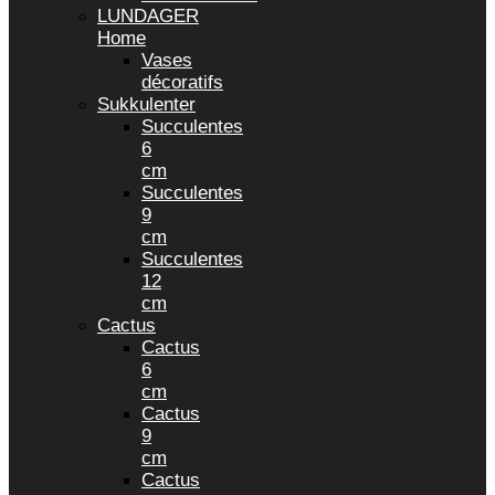
LUNDAGER
Home
Vases
décoratifs
Sukkulenter
Succulentes
6
cm
Succulentes
9
cm
Succulentes
12
cm
Cactus
Cactus
6
cm
Cactus
9
cm
Cactus