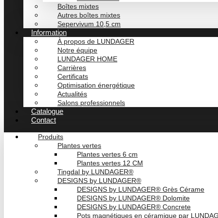
Boîtes mixtes
Autres boîtes mixtes
Sepervivum 10,5 cm
Information
À propos de LUNDAGER
Notre équipe
LUNDAGER HOME
Carrières
Certificats
Optimisation énergétique
Actualités
Salons professionnels
Catalogue
Contact
Produits
Plantes vertes
Plantes vertes 6 cm
Plantes vertes 12 CM
Tingdal by LUNDAGER®
DESIGNS by LUNDAGER®
DESIGNS by LUNDAGER® Grès Cérame
DESIGNS by LUNDAGER® Dolomite
DESIGNS by LUNDAGER® Concrete
Pots magnétiques en céramique par LUND