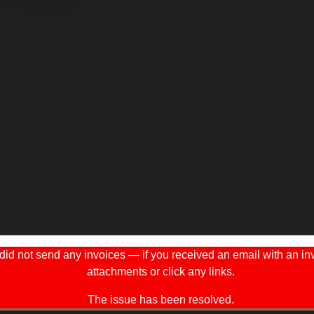
 not send any invoices — if you received an email with an invo
attachments or click any links.
The issue has been resolved.