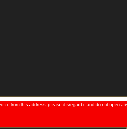
ice from this address, please disregard it and do not open any