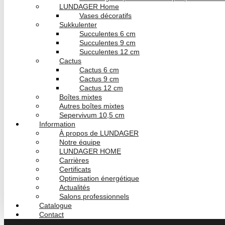
LUNDAGER Home
Vases décoratifs
Sukkulenter
Succulentes 6 cm
Succulentes 9 cm
Succulentes 12 cm
Cactus
Cactus 6 cm
Cactus 9 cm
Cactus 12 cm
Boîtes mixtes
Autres boîtes mixtes
Sepervivum 10,5 cm
Information
À propos de LUNDAGER
Notre équipe
LUNDAGER HOME
Carrières
Certificats
Optimisation énergétique
Actualités
Salons professionnels
Catalogue
Contact