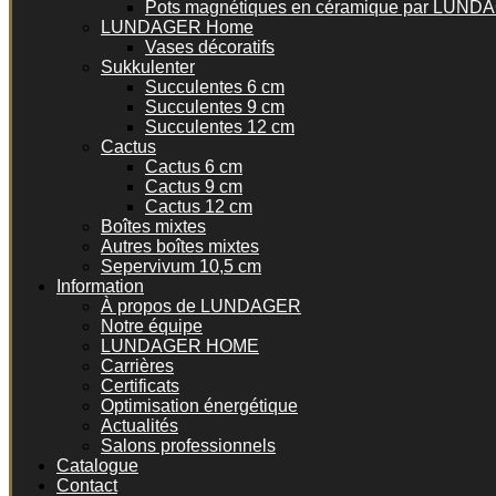
Pots magnétiques en céramique par LUN
LUNDAGER Home
Vases décoratifs
Sukkulenter
Succulentes 6 cm
Succulentes 9 cm
Succulentes 12 cm
Cactus
Cactus 6 cm
Cactus 9 cm
Cactus 12 cm
Boîtes mixtes
Autres boîtes mixtes
Sepervivum 10,5 cm
Information
À propos de LUNDAGER
Notre équipe
LUNDAGER HOME
Carrières
Certificats
Optimisation énergétique
Actualités
Salons professionnels
Catalogue
Contact