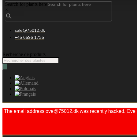
Search for plants here
×
sale@75012.dk
+45 6596 1735
Recherche de produits
The email address ove@75012.dk was recently hacked. Ove did