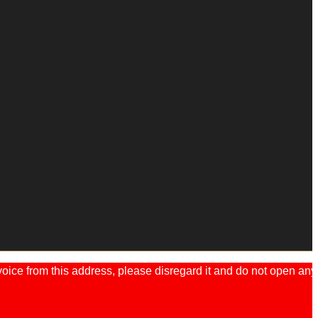
ice from this address, please disregard it and do not open any