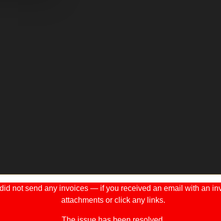
 not send any invoices — if you received an email with an invo
attachments or click any links.
The issue has been resolved.