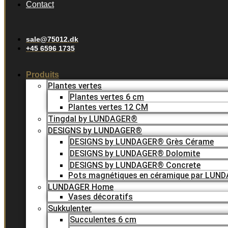
Contact
sale@75012.dk
+45 6596 1735
Produits
Plantes vertes
Plantes vertes 6 cm
Plantes vertes 12 CM
Tingdal by LUNDAGER®
DESIGNS by LUNDAGER®
DESIGNS by LUNDAGER® Grès Cérame
DESIGNS by LUNDAGER® Dolomite
DESIGNS by LUNDAGER® Concrete
Pots magnétiques en céramique par LUN
LUNDAGER Home
Vases décoratifs
Sukkulenter
Succulentes 6 cm