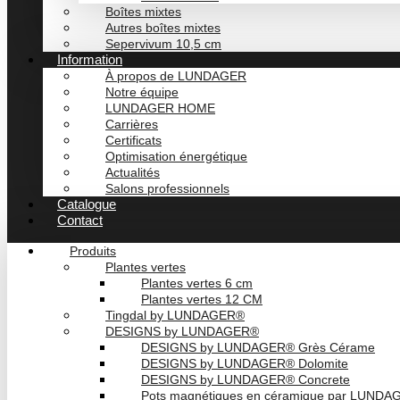
Boîtes mixtes
Autres boîtes mixtes
Sepervivum 10,5 cm
Information
À propos de LUNDAGER
Notre équipe
LUNDAGER HOME
Carrières
Certificats
Optimisation énergétique
Actualités
Salons professionnels
Catalogue
Contact
Produits
Plantes vertes
Plantes vertes 6 cm
Plantes vertes 12 CM
Tingdal by LUNDAGER®
DESIGNS by LUNDAGER®
DESIGNS by LUNDAGER® Grès Cérame
DESIGNS by LUNDAGER® Dolomite
DESIGNS by LUNDAGER® Concrete
Pots magnétiques en céramique par LUND