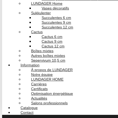
LUNDAGER Home
Vases décoratifs
Sukkulenter
Succulentes 6 cm
Succulentes 9 cm
Succulentes 12 cm
Cactus
Cactus 6 cm
Cactus 9 cm
Cactus 12 cm
Boîtes mixtes
Autres boîtes mixtes
Sepervivum 10,5 cm
Information
À propos de LUNDAGER
Notre équipe
LUNDAGER HOME
Carrières
Certificats
Optimisation énergétique
Actualités
Salons professionnels
Catalogue
Contact