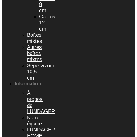
9
cm
Cactus
12
cm
Boîtes
mixtes
Autres
boîtes
mixtes
Sepervivum
10,5
cm
Information
À
propos
de
LUNDAGER
Notre
équipe
LUNDAGER
HOME