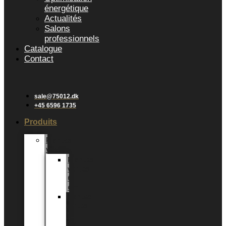
énergétique
Actualités
Salons
professionnels
Catalogue
Contact
sale@75012.dk
+45 6596 1735
Produits
Plantes
vertes
Plantes
vertes
6
cm
Plantes
vertes
12
CM