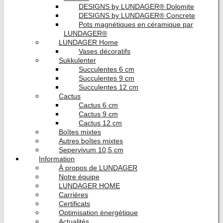
DESIGNS by LUNDAGER® Dolomite
DESIGNS by LUNDAGER® Concrete
Pots magnétiques en céramique par
LUNDAGER®
LUNDAGER Home
Vases décoratifs
Sukkulenter
Succulentes 6 cm
Succulentes 9 cm
Succulentes 12 cm
Cactus
Cactus 6 cm
Cactus 9 cm
Cactus 12 cm
Boîtes mixtes
Autres boîtes mixtes
Sepervivum 10,5 cm
Information
À propos de LUNDAGER
Notre équipe
LUNDAGER HOME
Carrières
Certificats
Optimisation énergétique
Actualités