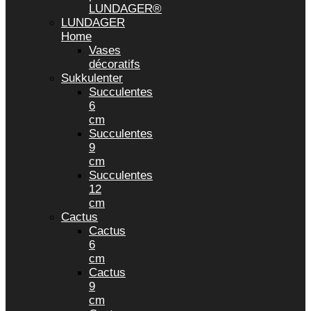
LUNDAGER®
LUNDAGER
Home
Vases
décoratifs
Sukkulenter
Succulentes
6
cm
Succulentes
9
cm
Succulentes
12
cm
Cactus
Cactus
6
cm
Cactus
9
cm