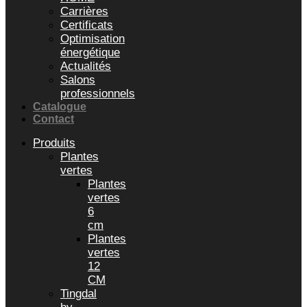
Carrières
Certificats
Optimisation
énergétique
Actualités
Salons
professionnels
Catalogue
Contact
Produits
Plantes
vertes
Plantes
vertes
6
cm
Plantes
vertes
12
CM
Tingdal