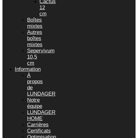
Cactus
12
cm
Boîtes
mixtes
Autres
boîtes
mixtes
Sepervivum
10,5
cm
Information
À
propos
de
LUNDAGER
Notre
équipe
LUNDAGER
HOME
Carrières
Certificats
Optimisation