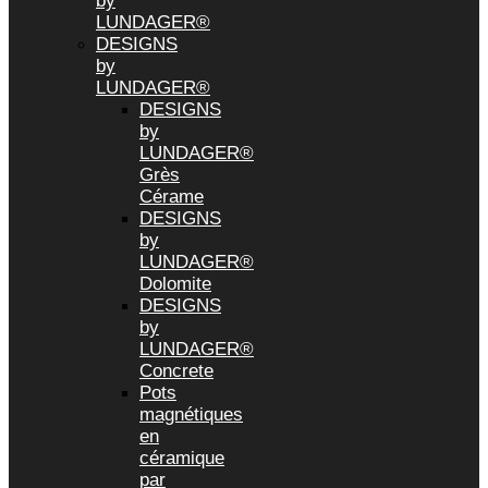
by
LUNDAGER®
DESIGNS
by
LUNDAGER®
DESIGNS
by
LUNDAGER®
Grès
Cérame
DESIGNS
by
LUNDAGER®
Dolomite
DESIGNS
by
LUNDAGER®
Concrete
Pots
magnétiques
en
céramique
par