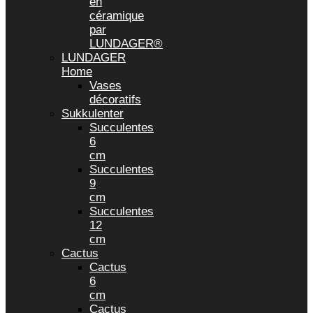
en
céramique
par
LUNDAGER®
LUNDAGER
Home
Vases
décoratifs
Sukkulenter
Succulentes
6
cm
Succulentes
9
cm
Succulentes
12
cm
Cactus
Cactus
6
cm
Cactus