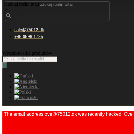
Szukaj roślin tutaj
×
sale@75012.dk
+45 6596 1735
Wyszukiwarka produktów
The email address ove@75012.dk was recently hacked. Ove did