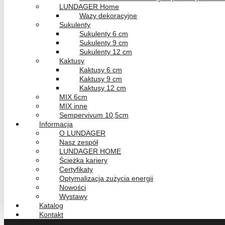
LUNDAGER Home
Wazy dekoracyjne
Sukulenty
Sukulenty 6 cm
Sukulenty 9 cm
Sukulenty 12 cm
Kaktusy
Kaktusy 6 cm
Kaktusy 9 cm
Kaktusy 12 cm
MIX 6cm
MIX inne
Sempervivum 10,5cm
Informacja
O LUNDAGER
Nasz zespół
LUNDAGER HOME
Ścieżka kariery
Certyfikaty
Optymalizacja zużycia energii
Nowości
Wystawy
Katalog
Kontakt