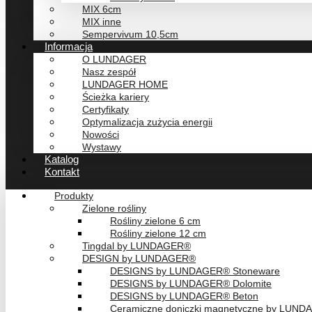
MIX 6cm
MIX inne
Sempervivum 10,5cm
Informacja
O LUNDAGER
Nasz zespół
LUNDAGER HOME
Ścieżka kariery
Certyfikaty
Optymalizacja zużycia energii
Nowości
Wystawy
Katalog
Kontakt
Produkty
Zielone rośliny
Rośliny zielone 6 cm
Rośliny zielone 12 cm
Tingdal by LUNDAGER®
DESIGN by LUNDAGER®
DESIGNS by LUNDAGER® Stoneware
DESIGNS by LUNDAGER® Dolomite
DESIGNS by LUNDAGER® Beton
Ceramiczne doniczki magnetyczne by LUN