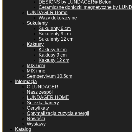
DESIGNS by LUNDAGER® Beton
Ceramiczne doniczki magnetyczne by LU
LUNDAGER Home
Wazy dekoracyjne
Sukulenty
Sukulenty 6 cm
Sukulenty 9 cm
Sukulenty 12 cm
Kaktusy
Kaktusy 6 cm
Kaktusy 9 cm
Kaktusy 12 cm
MIX 6cm
MIX inne
Sempervivum 10,5cm
Informacja
O LUNDAGER
Nasz zespół
LUNDAGER HOME
Ścieżka kariery
Certyfikaty
Optymalizacja zużycia energii
Nowości
Wystawy
Katalog