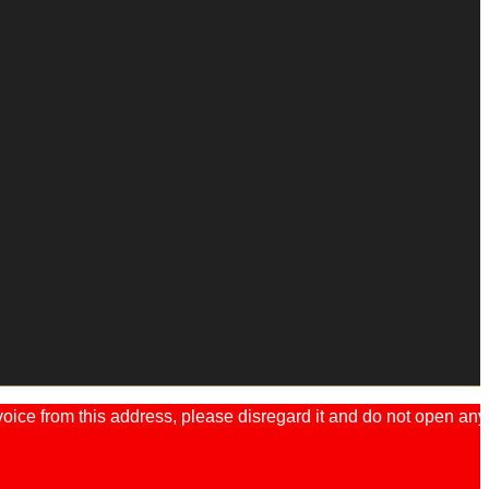
ice from this address, please disregard it and do not open any