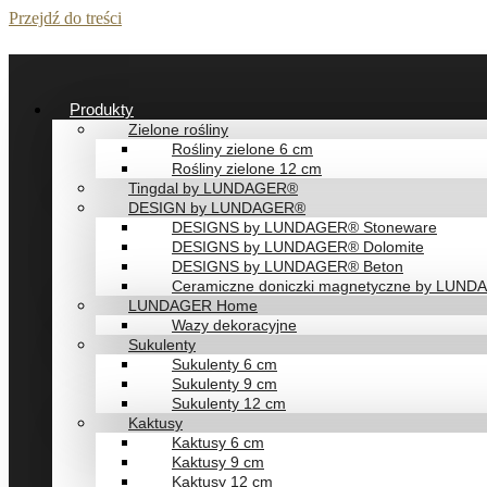
Przejdź do treści
Produkty
Zielone rośliny
Rośliny zielone 6 cm
Rośliny zielone 12 cm
Tingdal by LUNDAGER®
DESIGN by LUNDAGER®
DESIGNS by LUNDAGER® Stoneware
DESIGNS by LUNDAGER® Dolomite
DESIGNS by LUNDAGER® Beton
Ceramiczne doniczki magnetyczne by LUN
LUNDAGER Home
Wazy dekoracyjne
Sukulenty
Sukulenty 6 cm
Sukulenty 9 cm
Sukulenty 12 cm
Kaktusy
Kaktusy 6 cm
Kaktusy 9 cm
Kaktusy 12 cm