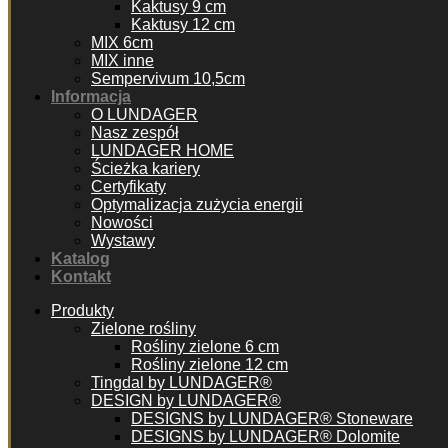
Kaktusy 9 cm
Kaktusy 12 cm
MIX 6cm
MIX inne
Sempervivum 10,5cm
Informacja
O LUNDAGER
Nasz zespół
LUNDAGER HOME
Ścieżka kariery
Certyfikaty
Optymalizacja zużycia energii
Nowości
Wystawy
Katalog
Kontakt
Produkty
Zielone rośliny
Rośliny zielone 6 cm
Rośliny zielone 12 cm
Tingdal by LUNDAGER®
DESIGN by LUNDAGER®
DESIGNS by LUNDAGER® Stoneware
DESIGNS by LUNDAGER® Dolomite