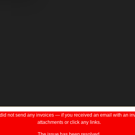
 not send any invoices — if you received an email with an invo
attachments or click any links.
The issue has been resolved.