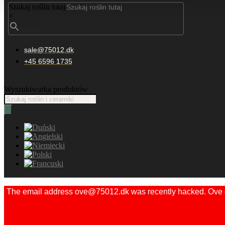
Szukaj roślin tutaj
×
sale@75012.dk
+45 6596 1735
Wyszukiwarka produktów
The email address ove@75012.dk was recently hacked. Ove did