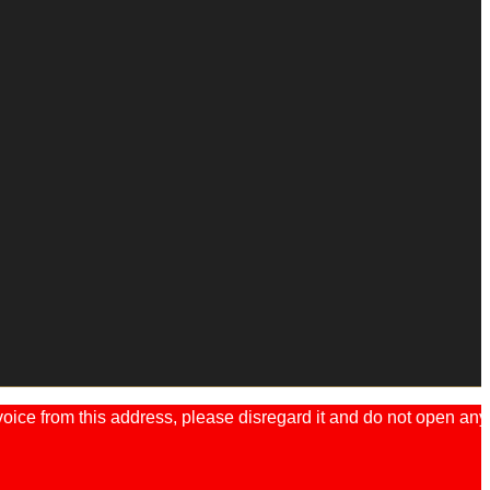
ice from this address, please disregard it and do not open any