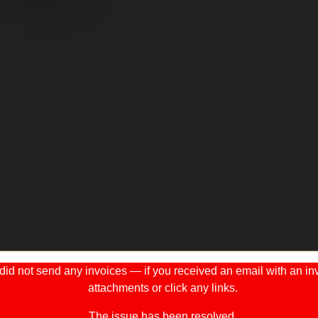
 not send any invoices — if you received an email with an invo
attachments or click any links.
The issue has been resolved.