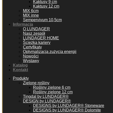
Kaktusy 9 cm
Kaktusy 12 cm
MIX 6cm
MIX inne
Sempervivum 10,5cm
Informacja
O LUNDAGER
Nasz zespół
LUNDAGER HOME
Ścieżka kariery
Certyfikaty
Optymalizacja zużycia energii
Nowości
Wystawy
Katalog
Kontakt
Produkty
Zielone rośliny
Rośliny zielone 6 cm
Rośliny zielone 12 cm
Tingdal by LUNDAGER®
DESIGN by LUNDAGER®
DESIGNS by LUNDAGER® Stoneware
DESIGNS by LUNDAGER® Dolomite