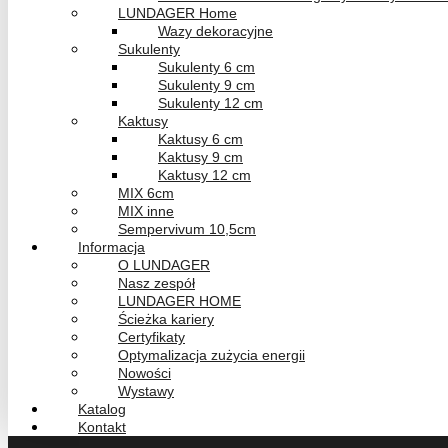
LUNDAGER Home
Wazy dekoracyjne
Sukulenty
Sukulenty 6 cm
Sukulenty 9 cm
Sukulenty 12 cm
Kaktusy
Kaktusy 6 cm
Kaktusy 9 cm
Kaktusy 12 cm
MIX 6cm
MIX inne
Sempervivum 10,5cm
Informacja
O LUNDAGER
Nasz zespół
LUNDAGER HOME
Ścieżka kariery
Certyfikaty
Optymalizacja zużycia energii
Nowości
Wystawy
Katalog
Kontakt