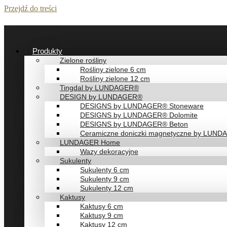
Przejdź do treści
Produkty
Zielone rośliny
Rośliny zielone 6 cm
Rośliny zielone 12 cm
Tingdal by LUNDAGER®
DESIGN by LUNDAGER®
DESIGNS by LUNDAGER® Stoneware
DESIGNS by LUNDAGER® Dolomite
DESIGNS by LUNDAGER® Beton
Ceramiczne doniczki magnetyczne by LUN
LUNDAGER Home
Wazy dekoracyjne
Sukulenty
Sukulenty 6 cm
Sukulenty 9 cm
Sukulenty 12 cm
Kaktusy
Kaktusy 6 cm
Kaktusy 9 cm
Kaktusy 12 cm