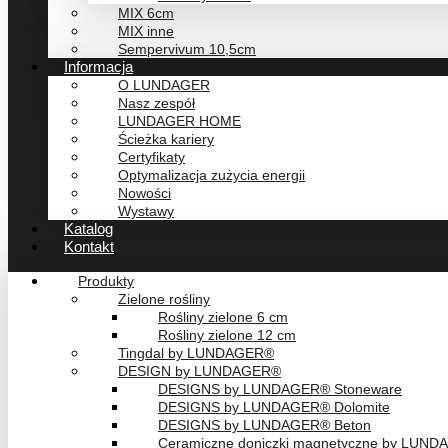
MIX 6cm
MIX inne
Sempervivum 10,5cm
Informacja
O LUNDAGER
Nasz zespół
LUNDAGER HOME
Ścieżka kariery
Certyfikaty
Optymalizacja zużycia energii
Nowości
Wystawy
Katalog
Kontakt
Produkty
Zielone rośliny
Rośliny zielone 6 cm
Rośliny zielone 12 cm
Tingdal by LUNDAGER®
DESIGN by LUNDAGER®
DESIGNS by LUNDAGER® Stoneware
DESIGNS by LUNDAGER® Dolomite
DESIGNS by LUNDAGER® Beton
Ceramiczne doniczki magnetyczne by LUN