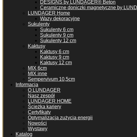
DESIGNS by LUNDAGER® Beton
Ceramiczne doniczki magnetyczne by LU
LUNDAGER Home
Wazy dekoracyjne
Sukulenty
Sukulenty 6 cm
Sukulenty 9 cm
Sukulenty 12 cm
Kaktusy
Kaktusy 6 cm
Kaktusy 9 cm
Kaktusy 12 cm
MIX 6cm
MIX inne
Sempervivum 10,5cm
Informacja
O LUNDAGER
Nasz zespół
LUNDAGER HOME
Ścieżka kariery
Certyfikaty
Optymalizacja zużycia energii
Nowości
Wystawy
Katalog