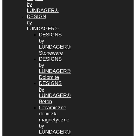
by
LUNDAGER®
DESIGN
by
LUNDAGER®
DESIGNS
by
LUNDAGER®
Stoneware
DESIGNS
by
LUNDAGER®
Dolomite
DESIGNS
by
LUNDAGER®
Beton
Ceramiczne
doniczki
magnetyczne
by
LUNDAGER®