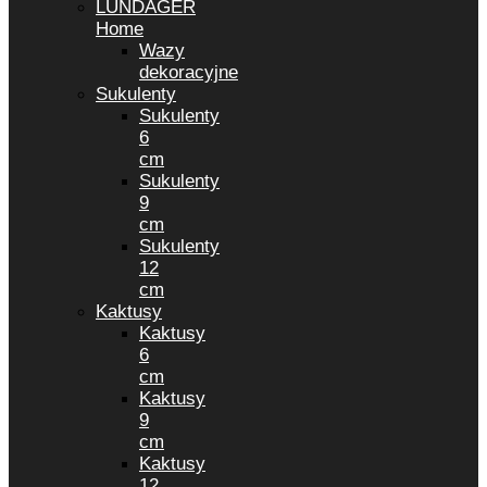
LUNDAGER
Home
Wazy
dekoracyjne
Sukulenty
Sukulenty
6
cm
Sukulenty
9
cm
Sukulenty
12
cm
Kaktusy
Kaktusy
6
cm
Kaktusy
9
cm
Kaktusy
12