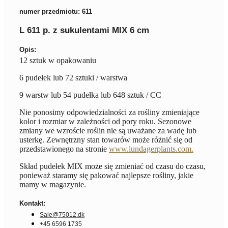
numer przedmiotu: 611
L 611 p. z sukulentami MIX 6 cm
Opis:
12 sztuk w opakowaniu
6 pudełek lub 72 sztuki / warstwa
9 warstw lub 54 pudełka lub 648 sztuk / CC
Nie ponosimy odpowiedzialności za rośliny zmieniające
kolor i rozmiar w zależności od pory roku. Sezonowe
zmiany we wzroście roślin nie są uważane za wadę lub
usterkę. Zewnętrzny stan towarów może różnić się od
przedstawionego na stronie
www.lundagerplants.com.
Skład pudełek MIX może się zmieniać od czasu do czasu,
ponieważ staramy się pakować najlepsze rośliny, jakie
mamy w magazynie.
Kontakt:
Sale@75012.dk
+45 6596 1735