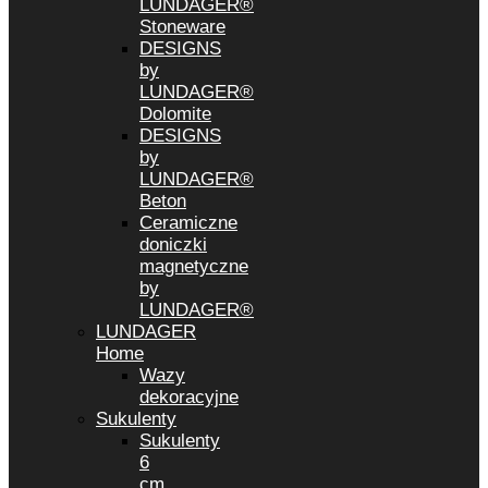
LUNDAGER®
Stoneware
DESIGNS
by
LUNDAGER®
Dolomite
DESIGNS
by
LUNDAGER®
Beton
Ceramiczne
doniczki
magnetyczne
by
LUNDAGER®
LUNDAGER
Home
Wazy
dekoracyjne
Sukulenty
Sukulenty
6
cm