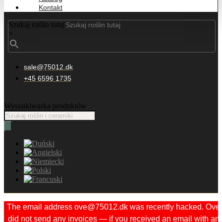
Kontakt
Szukaj roślin tutaj
×
sale@75012.dk
+45 6596 1735
Wyszukiwarka produktów
The email address ove@75012.dk was recently hacked. Ove
did not send any invoices — if you received an email with an