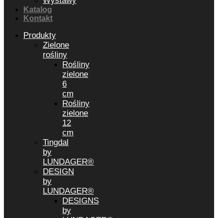
Wystawy
Katalog
Kontakt
Produkty
Zielone
rośliny
Rośliny
zielone
6
cm
Rośliny
zielone
12
cm
Tingdal
by
LUNDAGER®
DESIGN
by
LUNDAGER®
DESIGNS
by