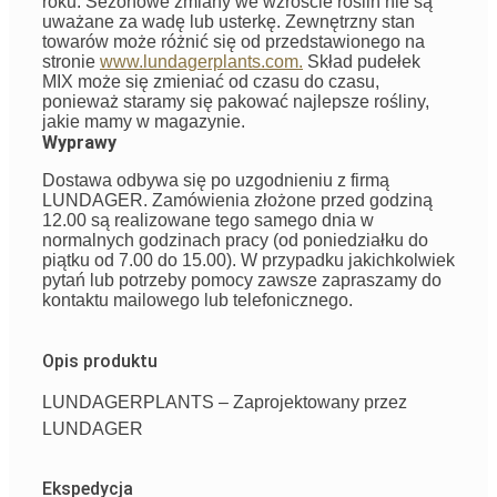
roku. Sezonowe zmiany we wzroście roślin nie są
uważane za wadę lub usterkę. Zewnętrzny stan
towarów może różnić się od przedstawionego na
stronie
www.lundagerplants.com.
Skład pudełek
MIX może się zmieniać od czasu do czasu,
ponieważ staramy się pakować najlepsze rośliny,
jakie mamy w magazynie.
Wyprawy
Dostawa odbywa się po uzgodnieniu z firmą
LUNDAGER. Zamówienia złożone przed godziną
12.00 są realizowane tego samego dnia w
normalnych godzinach pracy (od poniedziałku do
piątku od 7.00 do 15.00). W przypadku jakichkolwiek
pytań lub potrzeby pomocy zawsze zapraszamy do
kontaktu mailowego lub telefonicznego.
Opis produktu
LUNDAGERPLANTS – Zaprojektowany przez
LUNDAGER
Ekspedycja