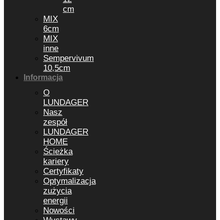
cm
MIX
6cm
MIX
inne
Sempervivum
10,5cm
Informacja
O
LUNDAGER
Nasz
zespół
LUNDAGER
HOME
Ścieżka
kariery
Certyfikaty
Optymalizacja
zużycia
energii
Nowości