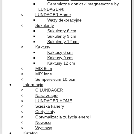
Ceramiczne doniczki magnetyczne by
LUNDAGER®
LUNDAGER Home
Wazy dekoracyjne
Sukulenty
Sukulenty 6 cm
Sukulenty 9 cm
Sukulenty 12 cm
Kaktusy
Kaktusy 6 cm
Kaktusy 9 cm
Kaktusy 12 cm
MIX 6cm
MIX inne
Sempervivum 10,5cm
Informacja
O LUNDAGER
Nasz zespół
LUNDAGER HOME
Ścieżka kariery
Certyfikaty
Optymalizacja zużycia energii
Nowości
Wystawy
Katalog