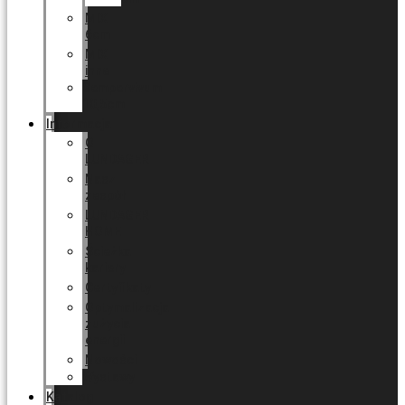
MIX
6cm
MIX
inne
Sempervivum
10,5cm
Informacja
O
LUNDAGER
Nasz
zespół
LUNDAGER
HOME
Ścieżka
kariery
Certyfikaty
Optymalizacja
zużycia
energii
Nowości
Wystawy
Katalog