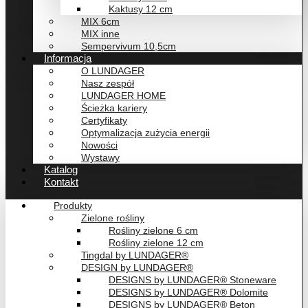
Kaktusy 12 cm
MIX 6cm
MIX inne
Sempervivum 10,5cm
Informacja
O LUNDAGER
Nasz zespół
LUNDAGER HOME
Ścieżka kariery
Certyfikaty
Optymalizacja zużycia energii
Nowości
Wystawy
Katalog
Kontakt
Produkty
Zielone rośliny
Rośliny zielone 6 cm
Rośliny zielone 12 cm
Tingdal by LUNDAGER®
DESIGN by LUNDAGER®
DESIGNS by LUNDAGER® Stoneware
DESIGNS by LUNDAGER® Dolomite
DESIGNS by LUNDAGER® Beton