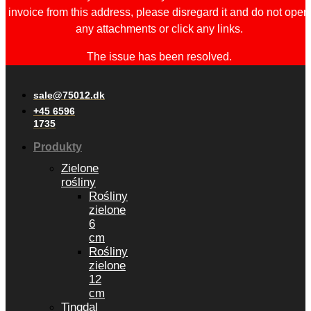
invoice from this address, please disregard it and do not open
any attachments or click any links.
The issue has been resolved.
sale@75012.dk
+45 6596
1735
Produkty
Zielone
rośliny
Rośliny
zielone
6
cm
Rośliny
zielone
12
cm
Tingdal