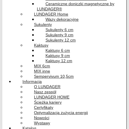
Ceramiczne doniczki magnetyczne by
LUNDAGER®
LUNDAGER Home
Wazy dekoracyjne
Sukulenty
Sukulenty 6 cm
Sukulenty 9 cm
Sukulenty 12 cm
Kaktusy
Kaktusy 6 cm
Kaktusy 9 cm
Kaktusy 12 cm
MIX 6cm
MIX inne
Sempervivum 10,5cm
Informacja
O LUNDAGER
Nasz zespół
LUNDAGER HOME
Ścieżka kariery
Certyfikaty
Optymalizacja zużycia energii
Nowości
Wystawy
Katalog