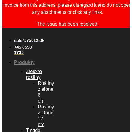
invoice from this address, please disregard it and do not open
any attachments or click any links.
The issue has been resolved.
sale@75012.dk
+45 6596
1735
Produkty
Zielone
rośliny
Rośliny
zielone
6
cm
Rośliny
zielone
12
cm
Tingdal