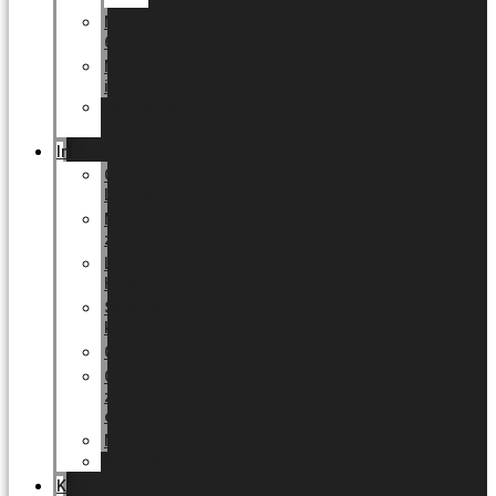
MIX
6cm
MIX
inne
Sempervivum
10,5cm
Informacja
O
LUNDAGER
Nasz
zespół
LUNDAGER
HOME
Ścieżka
kariery
Certyfikaty
Optymalizacja
zużycia
energii
Nowości
Wystawy
Katalog