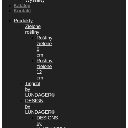
Wystawy
Katalog
Kontakt
Produkty
Zielone
rośliny
Rośliny
zielone
6
cm
Rośliny
zielone
12
cm
Tingdal
by
LUNDAGER®
DESIGN
by
LUNDAGER®
DESIGNS
by