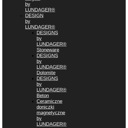
by
LUNDAGER®
DESIGN
by
LUNDAGER®
DESIGNS
by
LUNDAGER®
Stoneware
DESIGNS
by
LUNDAGER®
Dolomite
DESIGNS
by
LUNDAGER®
Beton
Ceramiczne
doniczki
magnetyczne
by
LUNDAGER®