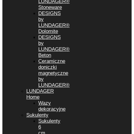
LUNDAGER®
Stoneware
DESIGNS
by
LUNDAGER®
Dolomite
DESIGNS
by
LUNDAGER®
Beton
Ceramiczne
doniczki
magnetyczne
by
LUNDAGER®
LUNDAGER
Home
Wazy
dekoracyjne
Sukulenty
Sukulenty
6
cm