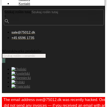
Kontakt
Szukaj roślin tutaj
×
sale@75012.dk
+45 6596 1735
Wyszukiwarka produktów
The email address ove@75012.dk was recently hacked. Ove
did not send any invoices — if you received an email with an