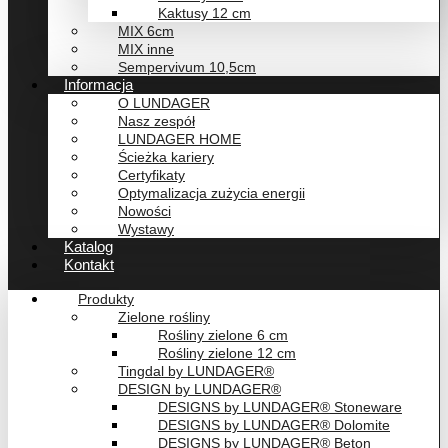
Kaktusy 12 cm
MIX 6cm
MIX inne
Sempervivum 10,5cm
Informacja
O LUNDAGER
Nasz zespół
LUNDAGER HOME
Ścieżka kariery
Certyfikaty
Optymalizacja zużycia energii
Nowości
Wystawy
Katalog
Kontakt
Produkty
Zielone rośliny
Rośliny zielone 6 cm
Rośliny zielone 12 cm
Tingdal by LUNDAGER®
DESIGN by LUNDAGER®
DESIGNS by LUNDAGER® Stoneware
DESIGNS by LUNDAGER® Dolomite
DESIGNS by LUNDAGER® Beton