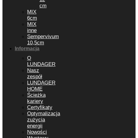
cm
MIX
6cm
MIX
inne
Sempervivum
10,5cm
Informacja
O
LUNDAGER
Nasz
zespół
LUNDAGER
HOME
Ścieżka
kariery
Certyfikaty
Optymalizacja
zużycia
energii
Nowości