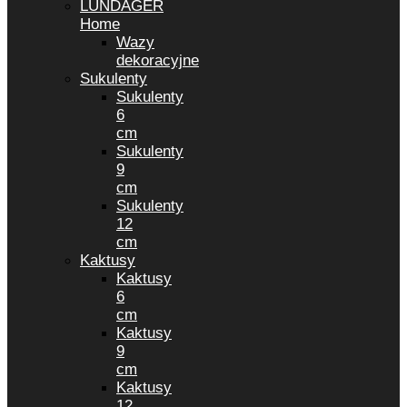
LUNDAGER
Home
Wazy
dekoracyjne
Sukulenty
Sukulenty
6
cm
Sukulenty
9
cm
Sukulenty
12
cm
Kaktusy
Kaktusy
6
cm
Kaktusy
9
cm
Kaktusy
12