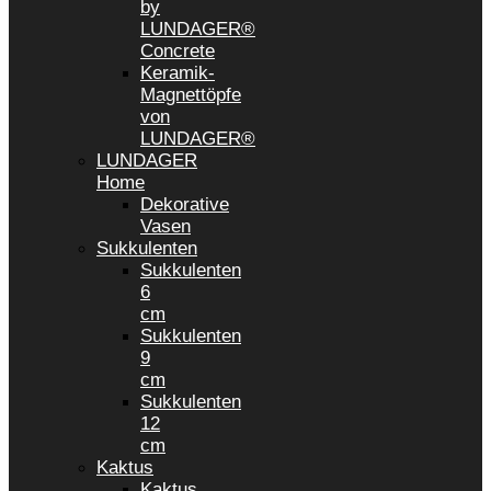
by
LUNDAGER®
Concrete
Keramik-
Magnettöpfe
von
LUNDAGER®
LUNDAGER
Home
Dekorative
Vasen
Sukkulenten
Sukkulenten
6
cm
Sukkulenten
9
cm
Sukkulenten
12
cm
Kaktus
Kaktus