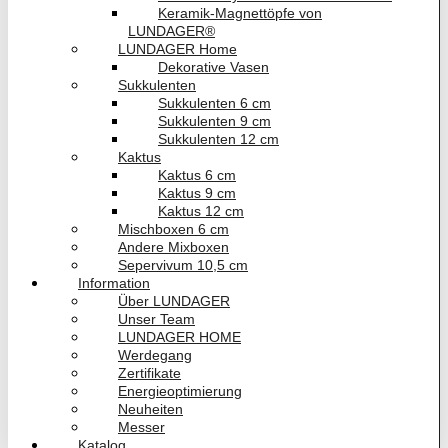
Keramik-Magnettöpfe von
LUNDAGER®
LUNDAGER Home
Dekorative Vasen
Sukkulenten
Sukkulenten 6 cm
Sukkulenten 9 cm
Sukkulenten 12 cm
Kaktus
Kaktus 6 cm
Kaktus 9 cm
Kaktus 12 cm
Mischboxen 6 cm
Andere Mixboxen
Sepervivum 10,5 cm
Information
Über LUNDAGER
Unser Team
LUNDAGER HOME
Werdegang
Zertifikate
Energieoptimierung
Neuheiten
Messer
Katalog