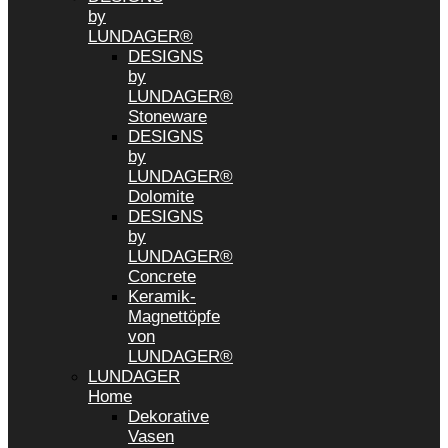
by
LUNDAGER®
DESIGNS
by
LUNDAGER®
Stoneware
DESIGNS
by
LUNDAGER®
Dolomite
DESIGNS
by
LUNDAGER®
Concrete
Keramik-
Magnettöpfe
von
LUNDAGER®
LUNDAGER
Home
Dekorative
Vasen