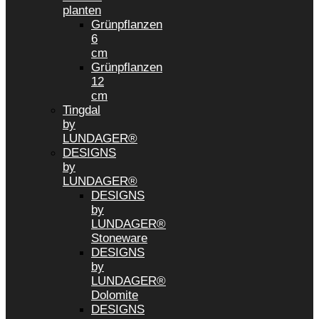
planten
Grünpflanzen
6
cm
Grünpflanzen
12
cm
Tingdal
by
LUNDAGER®
DESIGNS
by
LUNDAGER®
DESIGNS
by
LUNDAGER®
Stoneware
DESIGNS
by
LUNDAGER®
Dolomite
DESIGNS