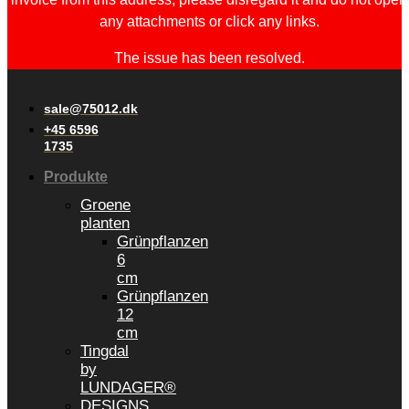
any attachments or click any links.
The issue has been resolved.
sale@75012.dk
+45 6596
1735
Produkte
Groene
planten
Grünpflanzen
6
cm
Grünpflanzen
12
cm
Tingdal
by
LUNDAGER®
DESIGNS