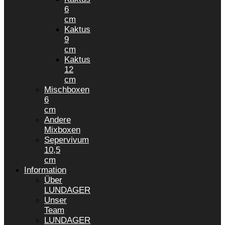
6
cm
Kaktus
9
cm
Kaktus
12
cm
Mischboxen
6
cm
Andere
Mixboxen
Sepervivum
10,5
cm
Information
Über
LUNDAGER
Unser
Team
LUNDAGER