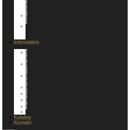
6
cm
Andere
Mixboxen
Sepervivum
10,5
cm
Information
Über
LUNDAGER
Unser
Team
LUNDAGER
HOME
Werdegang
Zertifikate
Energieoptimierung
Neuheiten
Messer
Katalog
Kontakt