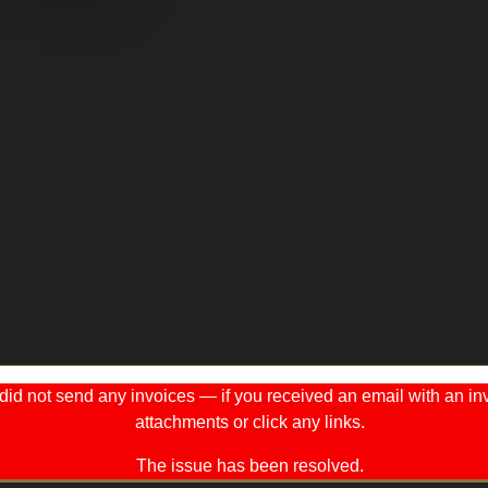
 not send any invoices — if you received an email with an invo
attachments or click any links.
The issue has been resolved.