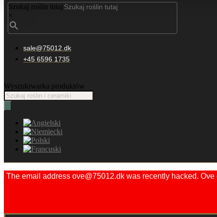
Szukaj roślin tutaj
×
sale@75012.dk
+45 6596 1735
Wyszukiwarka produktów
The email address ove@75012.dk was recently hacked. Ove did