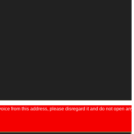
ice from this address, please disregard it and do not open any