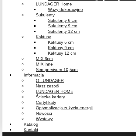
LUNDAGER Home
Wazy dekoracyjne
Sukulenty
Sukulenty 6 cm
Sukulenty 9 cm
Sukulenty 12 cm
Kaktusy
Kaktusy 6 cm
Kaktusy 9 cm
Kaktusy 12 cm
MIX 6cm
MIX inne
Sempervivum 10,5cm
Informacja
O LUNDAGER
Nasz zespół
LUNDAGER HOME
Ścieżka kariery
Certyfikaty
Optymalizacja zużycia energii
Nowości
Wystawy
Katalog
Kontakt