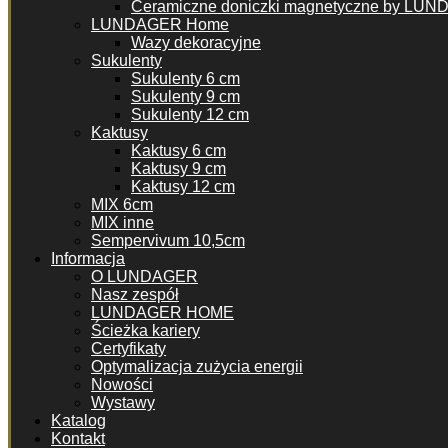
Ceramiczne doniczki magnetyczne by LU
LUNDAGER Home
Wazy dekoracyjne
Sukulenty
Sukulenty 6 cm
Sukulenty 9 cm
Sukulenty 12 cm
Kaktusy
Kaktusy 6 cm
Kaktusy 9 cm
Kaktusy 12 cm
MIX 6cm
MIX inne
Sempervivum 10,5cm
Informacja
O LUNDAGER
Nasz zespół
LUNDAGER HOME
Ścieżka kariery
Certyfikaty
Optymalizacja zużycia energii
Nowości
Wystawy
Katalog
Kontakt