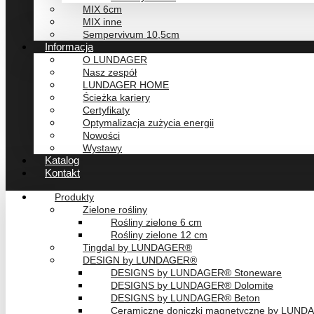
MIX 6cm
MIX inne
Sempervivum 10,5cm
Informacja
O LUNDAGER
Nasz zespół
LUNDAGER HOME
Ścieżka kariery
Certyfikaty
Optymalizacja zużycia energii
Nowości
Wystawy
Katalog
Kontakt
Produkty
Zielone rośliny
Rośliny zielone 6 cm
Rośliny zielone 12 cm
Tingdal by LUNDAGER®
DESIGN by LUNDAGER®
DESIGNS by LUNDAGER® Stoneware
DESIGNS by LUNDAGER® Dolomite
DESIGNS by LUNDAGER® Beton
Ceramiczne doniczki magnetyczne by LUN