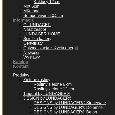
Kaktusy 12 cm
MIX 6cm
MIX inne
Sempervivum 10,5cm
Informacja
O LUNDAGER
Nasz zespół
LUNDAGER HOME
Ścieżka kariery
Certyfikaty
Optymalizacja zużycia energii
Nowości
Wystawy
Katalog
Kontakt
Produkty
Zielone rośliny
Rośliny zielone 6 cm
Rośliny zielone 12 cm
Tingdal by LUNDAGER®
DESIGN by LUNDAGER®
DESIGNS by LUNDAGER® Stoneware
DESIGNS by LUNDAGER® Dolomite
DESIGNS by LUNDAGER® Beton