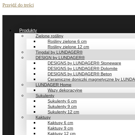
Przejdź do treści
Produkty
Zielone rośliny
Rośliny zielone 6 cm
Rośliny zielone 12 cm
Tingdal by LUNDAGER®
DESIGN by LUNDAGER®
DESIGNS by LUNDAGER® Stoneware
DESIGNS by LUNDAGER® Dolomite
DESIGNS by LUNDAGER® Beton
Ceramiczne doniczki magnetyczne by LUN
LUNDAGER Home
Wazy dekoracyjne
Sukulenty
Sukulenty 6 cm
Sukulenty 9 cm
Sukulenty 12 cm
Kaktusy
Kaktusy 6 cm
Kaktusy 9 cm
Kaktusy 12 cm