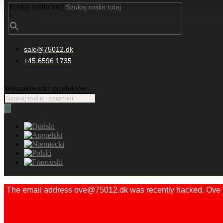
Szukaj roślin tutaj
×
sale@75012.dk
+45 6596 1735
Wyszukiwarka produktów
The email address ove@75012.dk was recently hacked. Ove did