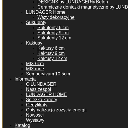
DESIGNS by LUNDAGER® Beton
Ceramiczne doniczki magnetyczne by LU
LUNDAGER Home
Wazy dekoracyjne
Sukulenty
Sukulenty 6 cm
Sukulenty 9 cm
Sukulenty 12 cm
Kaktusy
Kaktusy 6 cm
Kaktusy 9 cm
Kaktusy 12 cm
MIX 6cm
MIX inne
Sempervivum 10,5cm
Informacja
O LUNDAGER
Nasz zespół
LUNDAGER HOME
Ścieżka kariery
Certyfikaty
Optymalizacja zużycia energii
Nowości
Wystawy
Katalog