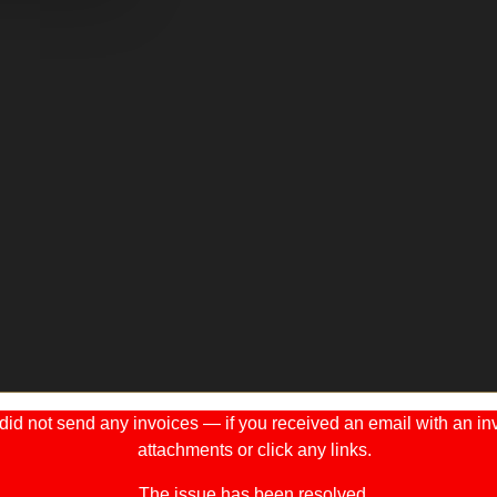
 not send any invoices — if you received an email with an invo
attachments or click any links.
The issue has been resolved.