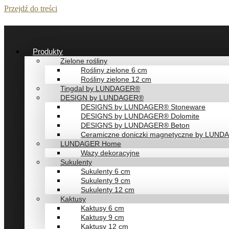
Przejdź do treści
Produkty
Zielone rośliny
Rośliny zielone 6 cm
Rośliny zielone 12 cm
Tingdal by LUNDAGER®
DESIGN by LUNDAGER®
DESIGNS by LUNDAGER® Stoneware
DESIGNS by LUNDAGER® Dolomite
DESIGNS by LUNDAGER® Beton
Ceramiczne doniczki magnetyczne by LUN
LUNDAGER Home
Wazy dekoracyjne
Sukulenty
Sukulenty 6 cm
Sukulenty 9 cm
Sukulenty 12 cm
Kaktusy
Kaktusy 6 cm
Kaktusy 9 cm
Kaktusy 12 cm