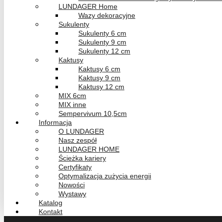
LUNDAGER Home
Wazy dekoracyjne
Sukulenty
Sukulenty 6 cm
Sukulenty 9 cm
Sukulenty 12 cm
Kaktusy
Kaktusy 6 cm
Kaktusy 9 cm
Kaktusy 12 cm
MIX 6cm
MIX inne
Sempervivum 10,5cm
Informacja
O LUNDAGER
Nasz zespół
LUNDAGER HOME
Ścieżka kariery
Certyfikaty
Optymalizacja zużycia energii
Nowości
Wystawy
Katalog
Kontakt