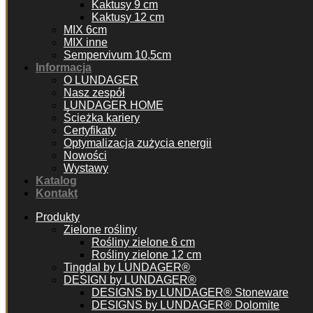
Kaktusy 9 cm
Kaktusy 12 cm
MIX 6cm
MIX inne
Sempervivum 10,5cm
Informacja
O LUNDAGER
Nasz zespół
LUNDAGER HOME
Ścieżka kariery
Certyfikaty
Optymalizacja zużycia energii
Nowości
Wystawy
Katalog
Kontakt
Produkty
Zielone rośliny
Rośliny zielone 6 cm
Rośliny zielone 12 cm
Tingdal by LUNDAGER®
DESIGN by LUNDAGER®
DESIGNS by LUNDAGER® Stoneware
DESIGNS by LUNDAGER® Dolomite