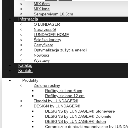
MIX 6cm
MIX inne
Sempervivum 10,5cm
Informacja
O LUNDAGER
Nasz zespół
LUNDAGER HOME
Ścieżka kariery
Certyfikaty
Optymalizacja zużycia energii
Nowości
Wystawy
Katalog
Kontakt
Produkty
Zielone rośliny
Rośliny zielone 6 cm
Rośliny zielone 12 cm
Tingdal by LUNDAGER®
DESIGN by LUNDAGER®
DESIGNS by LUNDAGER® Stoneware
DESIGNS by LUNDAGER® Dolomite
DESIGNS by LUNDAGER® Beton
Ceramiczne doniczki magnetyczne by LUN