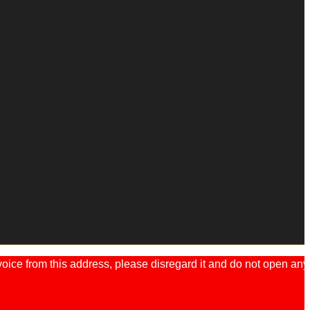
ice from this address, please disregard it and do not open any