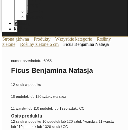
zużycia
energii
Nowości
Wystawy
Katalog
Kontakt
Strona główna
Produkty
Wszystkie kategorie
Rośliny
zielone
Rośliny zielone 6 cm
Ficus Benjamina Natasja
numer przedmiotu: 6065
Ficus Benjamina Natasja
12 sztuk w pudełku
10 pudełek lub 120 sztuk / warstwa
11 warstw lub 110 pudełek lub 1320 sztuk / CC
Opis produktu
12 sztuk w pudełku
10 pudełek lub 120 sztuk / warstwa
11 warstw
lub 110 pudełek lub 1320 sztuk / CC