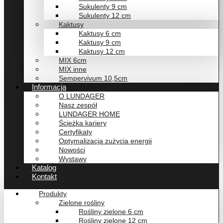
Sukulenty 9 cm
Sukulenty 12 cm
Kaktusy
Kaktusy 6 cm
Kaktusy 9 cm
Kaktusy 12 cm
MIX 6cm
MIX inne
Sempervivum 10,5cm
Informacja
O LUNDAGER
Nasz zespół
LUNDAGER HOME
Ścieżka kariery
Certyfikaty
Optymalizacja zużycia energii
Nowości
Wystawy
Katalog
Kontakt
Produkty
Zielone rośliny
Rośliny zielone 6 cm
Rośliny zielone 12 cm