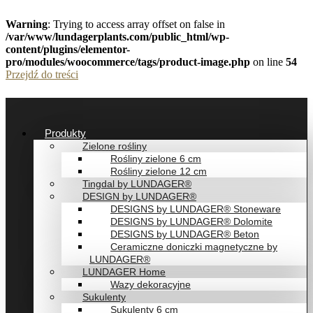
Warning
: Trying to access array offset on false in
/var/www/lundagerplants.com/public_html/wp-
content/plugins/elementor-
pro/modules/woocommerce/tags/product-image.php
on line
54
Przejdź do treści
Produkty
Zielone rośliny
Rośliny zielone 6 cm
Rośliny zielone 12 cm
Tingdal by LUNDAGER®
DESIGN by LUNDAGER®
DESIGNS by LUNDAGER® Stoneware
DESIGNS by LUNDAGER® Dolomite
DESIGNS by LUNDAGER® Beton
Ceramiczne doniczki magnetyczne by
LUNDAGER®
LUNDAGER Home
Wazy dekoracyjne
Sukulenty
Sukulenty 6 cm