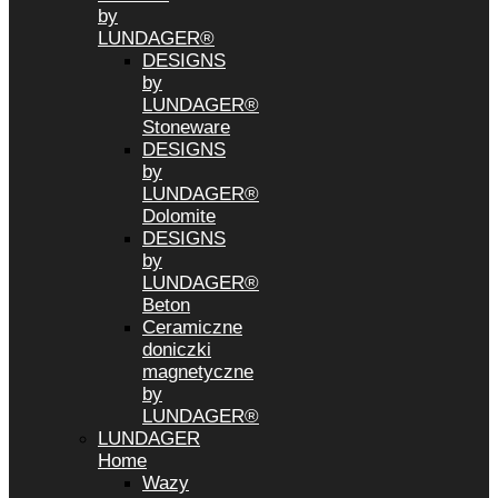
by
LUNDAGER®
DESIGNS
by
LUNDAGER®
Stoneware
DESIGNS
by
LUNDAGER®
Dolomite
DESIGNS
by
LUNDAGER®
Beton
Ceramiczne
doniczki
magnetyczne
by
LUNDAGER®
LUNDAGER
Home
Wazy