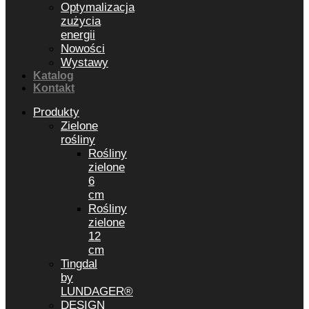
Optymalizacja
zużycia
energii
Nowości
Wystawy
Katalog
Kontakt
Produkty
Zielone
rośliny
Rośliny
zielone
6
cm
Rośliny
zielone
12
cm
Tingdal
by
LUNDAGER®
DESIGN