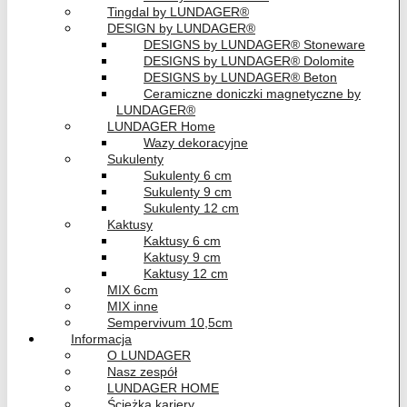
Tingdal by LUNDAGER®
DESIGN by LUNDAGER®
DESIGNS by LUNDAGER® Stoneware
DESIGNS by LUNDAGER® Dolomite
DESIGNS by LUNDAGER® Beton
Ceramiczne doniczki magnetyczne by
LUNDAGER®
LUNDAGER Home
Wazy dekoracyjne
Sukulenty
Sukulenty 6 cm
Sukulenty 9 cm
Sukulenty 12 cm
Kaktusy
Kaktusy 6 cm
Kaktusy 9 cm
Kaktusy 12 cm
MIX 6cm
MIX inne
Sempervivum 10,5cm
Informacja
O LUNDAGER
Nasz zespół
LUNDAGER HOME
Ścieżka kariery