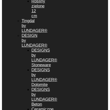
Rośliny
zielone
12
cm
Tingdal
by
LUNDAGER®
DESIGN
by
LUNDAGER®
DESIGNS
by
LUNDAGER®
Stoneware
DESIGNS
by
LUNDAGER®
Dolomite
DESIGNS
by
LUNDAGER®
Beton
Ceramiczne