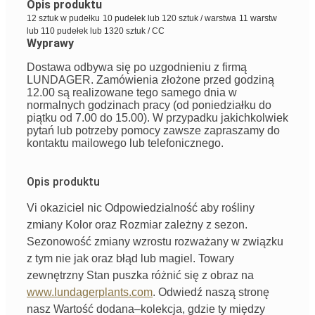
Opis produktu
12 sztuk w pudełku
10 pudełek lub 120 sztuk / warstwa
11 warstw
lub 110 pudełek lub 1320 sztuk / CC
Wyprawy
Dostawa odbywa się po uzgodnieniu z firmą
LUNDAGER. Zamówienia złożone przed godziną
12.00 są realizowane tego samego dnia w
normalnych godzinach pracy (od poniedziałku do
piątku od 7.00 do 15.00). W przypadku jakichkolwiek
pytań lub potrzeby pomocy zawsze zapraszamy do
kontaktu mailowego lub telefonicznego.
Opis produktu
Vi
okaziciel
nic
Odpowiedzialność
aby rośliny
zmiany
Kolor
oraz
Rozmiar
zależny
z
sezon
.
Sezonowość
zmiany wzrostu
rozważany
w związku
z tym
nie
jak
oraz
błąd
lub
magiel
.
Towary
zewnętrzny
Stan
puszka
różnić się
z
obraz
na
www.lundagerplants.com
.
Odwiedź naszą stronę
nasz
Wartość dodana
–
kolekcja
,
gdzie
ty
między