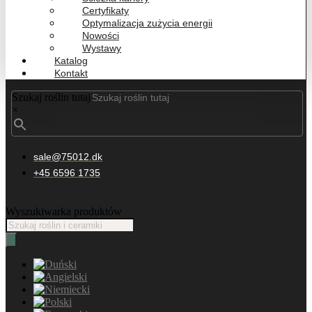
Certyfikaty
Optymalizacja zużycia energii
Nowości
Wystawy
Katalog
Kontakt
Szukaj roślin tutaj
×
sale@75012.dk
+45 6596 1735
Wyszukiwarka produktów