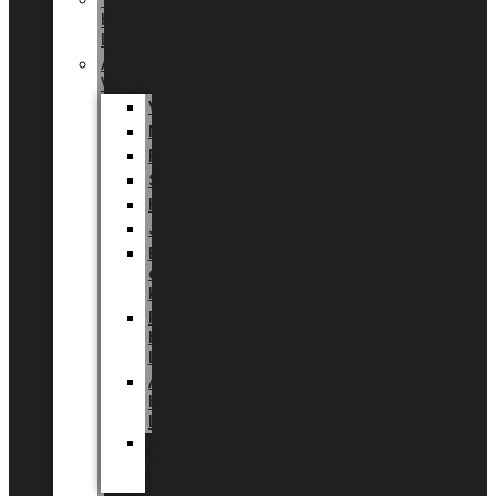
Tingdal
by
LUNDAGER®
Added
Value
Valentin
Morsdag
Påske
Sommer
Halloween
Jul
EU
eksklusiv
kollektion
Playful
by
LUNDAGER®
Africa
by
LUNDAGER®
Kaffeplantepotte
by
LUNDAGER®