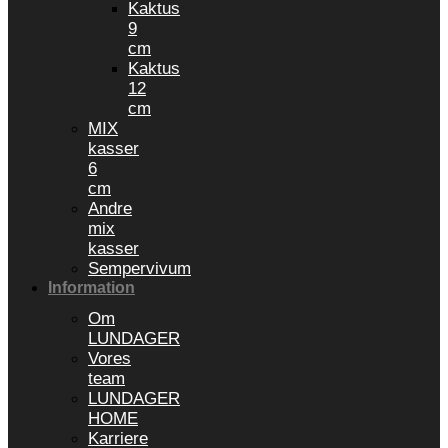
Kaktus
9
cm
Kaktus
12
cm
MIX
kasser
6
cm
Andre
mix
kasser
Sempervivum
Information
Om
LUNDAGER
Vores
team
LUNDAGER
HOME
Karriere