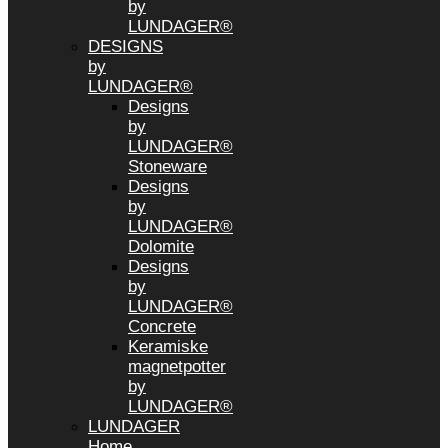
by
LUNDAGER®
DESIGNS
by
LUNDAGER®
Designs
by
LUNDAGER®
Stoneware
Designs
by
LUNDAGER®
Dolomite
Designs
by
LUNDAGER®
Concrete
Keramiske
magnetpotter
by
LUNDAGER®
LUNDAGER
Home