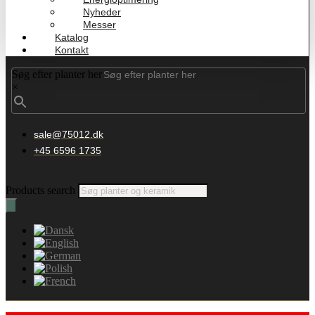
Nyheder
Messer
Katalog
Kontakt
Søg efter planter her
×
sale@75012.dk
+45 6596 1735
Products search