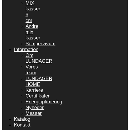
MIX
kasser
6
cm
Andre
mix
kasser
Sempervivum
Information
Om
LUNDAGER
Vores
team
LUNDAGER
HOME
Karriere
Certifikater
Energioptimering
Nyheder
Messer
Katalog
Kontakt