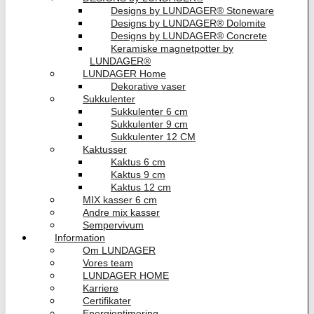
Designs by LUNDAGER® Stoneware
Designs by LUNDAGER® Dolomite
Designs by LUNDAGER® Concrete
Keramiske magnetpotter by
LUNDAGER®
LUNDAGER Home
Dekorative vaser
Sukkulenter
Sukkulenter 6 cm
Sukkulenter 9 cm
Sukkulenter 12 CM
Kaktusser
Kaktus 6 cm
Kaktus 9 cm
Kaktus 12 cm
MIX kasser 6 cm
Andre mix kasser
Sempervivum
Information
Om LUNDAGER
Vores team
LUNDAGER HOME
Karriere
Certifikater
Energioptimering