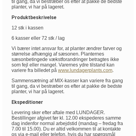
til gang, da vi bestræber os efter at pakke de bedste
planter, vi har på lageret.
Produktbeskrivelse
12 stk i kassen
6 kasser eller 72 stk / lag
Vi bærer intet ansvar for, at planter ændrer farver og
størrelse afhængig af sæsonen. Planternes
sæsonbetingede vækstforandringer betragtes ikke
som fejl eller mangel. Varernes ydre tilstand kan
variere fra billedet på
www.lundagerplants.com
.
Sammensætning af MIX-kasser kan variere fra gang
til gang, da vi bestræber os efter at pakke de bedste
planter, vi har på lageret.
Ekspeditioner
Levering sker efter aftale med LUNDAGER.
Bestillinger afgivet før kl. 12.00 ekspederes samme
dag indenfor normal arbejdstid (mandag – fredag fra
7.00 til 15.00). Du er altid velkommen til at kontakte
os via e-mail eller telefon, hvis du har spørgsmål