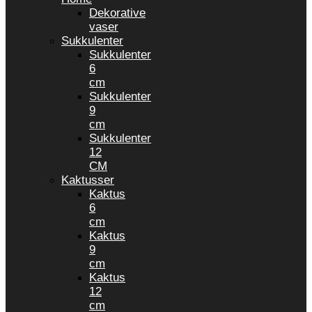
Dekorative
vaser
Sukkulenter
Sukkulenter
6
cm
Sukkulenter
9
cm
Sukkulenter
12
CM
Kaktusser
Kaktus
6
cm
Kaktus
9
cm
Kaktus
12
cm