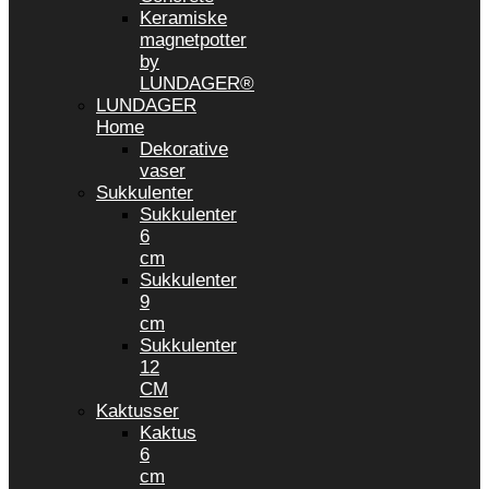
Keramiske
magnetpotter
by
LUNDAGER®
LUNDAGER
Home
Dekorative
vaser
Sukkulenter
Sukkulenter
6
cm
Sukkulenter
9
cm
Sukkulenter
12
CM
Kaktusser
Kaktus
6
cm