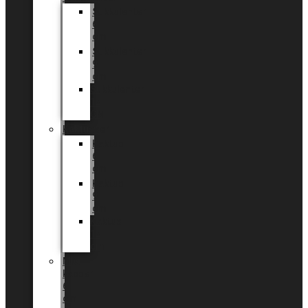
Sukkulenter
6
cm
Sukkulenter
9
cm
Sukkulenter
12
CM
Kaktusser
Kaktus
6
cm
Kaktus
9
cm
Kaktus
12
cm
MIX
kasser
6
cm