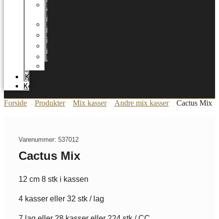
LUNDAGER
HOME
Karriere
Certifikater
Energioptimering
Nyheder
Messer
Katalog
Kontakt
Forside
Produkter
Mix kasser
Andre mix kasser
Cactus Mix
Varenummer: 537012
Cactus Mix
12 cm 8 stk i kassen
4 kasser eller 32 stk / lag
7 lag eller 28 kasser eller 224 stk / CC