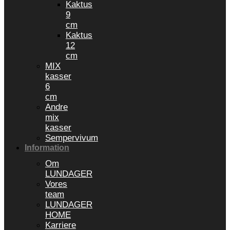
Kaktus
9
cm
Kaktus
12
cm
MIX
kasser
6
cm
Andre
mix
kasser
Sempervivum
Information
Om
LUNDAGER
Vores
team
LUNDAGER
HOME
Karriere