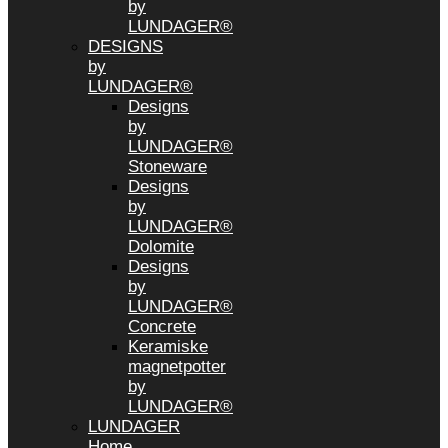
by
LUNDAGER®
DESIGNS
by
LUNDAGER®
Designs
by
LUNDAGER®
Stoneware
Designs
by
LUNDAGER®
Dolomite
Designs
by
LUNDAGER®
Concrete
Keramiske
magnetpotter
by
LUNDAGER®
LUNDAGER
Home