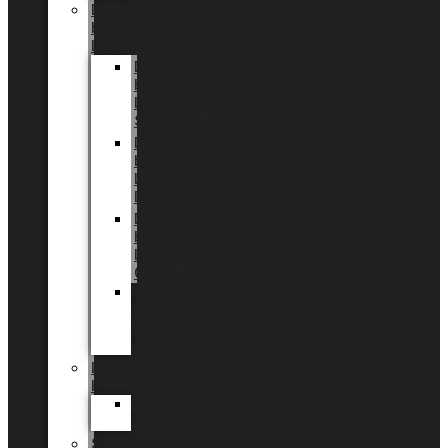
DESIGNS
by
LUNDAGER®
Designs
by
LUNDAGER®
Stoneware
Designs
by
LUNDAGER®
Dolomite
Designs
by
LUNDAGER®
Concrete
Keramiske
magnetpotter
by
LUNDAGER®
LUNDAGER
Home
Dekorative
vaser
Sukkulenter