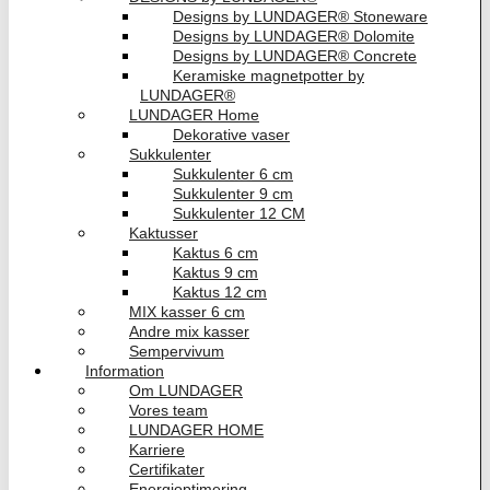
Designs by LUNDAGER® Stoneware
Designs by LUNDAGER® Dolomite
Designs by LUNDAGER® Concrete
Keramiske magnetpotter by
LUNDAGER®
LUNDAGER Home
Dekorative vaser
Sukkulenter
Sukkulenter 6 cm
Sukkulenter 9 cm
Sukkulenter 12 CM
Kaktusser
Kaktus 6 cm
Kaktus 9 cm
Kaktus 12 cm
MIX kasser 6 cm
Andre mix kasser
Sempervivum
Information
Om LUNDAGER
Vores team
LUNDAGER HOME
Karriere
Certifikater
Energioptimering