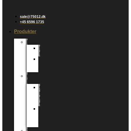
sale@75012.dk
+45 6596 1735
Produkter
Nyheder
Nye
Planter
Nye
Added
Value
Grønne
Planter
Grønne
planter
6
cm
Grønne
planter
12
cm