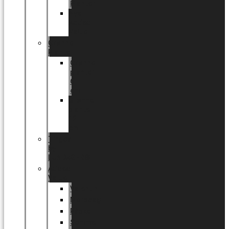
Planter
Nye
Added
Value
Grønne
Planter
Grønne
planter
6
cm
Grønne
planter
12
cm
Tingdal
by
LUNDAGER®
Added
Value
Valentin
Morsdag
Påske
Sommer