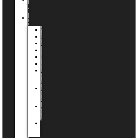
Tingdal
by
LUNDAGER®
Added
Value
Valentin
Morsdag
Påske
Sommer
Halloween
Jul
EU
eksklusiv
kollektion
Playful
by
LUNDAGER®
Africa
by
LUNDAGER®
Kaffeplantepotte
by
LUNDAGER®