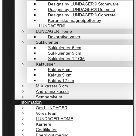
Designs by LUNDAGER® Stoneware
Designs by LUNDAGER® Dolomite
Designs by LUNDAGER® Concrete
Keramiske magnetpotter by
LUNDAGER®
LUNDAGER Home
Dekorative vaser
Sukkulenter
Sukkulenter 6 cm
Sukkulenter 9 cm
Sukkulenter 12 CM
Kaktusser
Kaktus 6 cm
Kaktus 9 cm
Kaktus 12 cm
MIX kasser 6 cm
Andre mix kasser
Sempervivum
Information
Om LUNDAGER
Vores team
LUNDAGER HOME
Karriere
Certifikater
Energioptimering