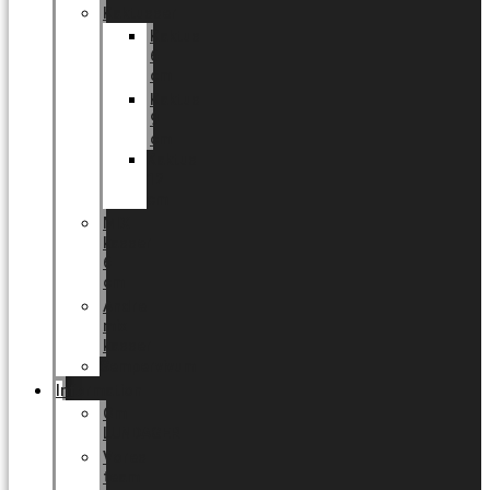
Kaktusser
Kaktus
6
cm
Kaktus
9
cm
Kaktus
12
cm
MIX
kasser
6
cm
Andre
mix
kasser
Sempervivum
Information
Om
LUNDAGER
Vores
team