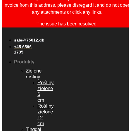
invoice from this address, please disregard it and do not open
any attachments or click any links.
The issue has been resolved.
sale@75012.dk
+45 6596
1735
Produkty
Zielone
rośliny
Rośliny
zielone
6
cm
Rośliny
zielone
12
cm
Tingdal