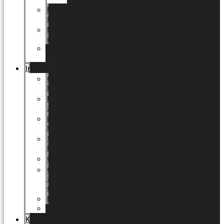
MIX
6cm
MIX
inne
Sempervivum
10,5cm
Informacja
O
LUNDAGER
Nasz
zespół
LUNDAGER
HOME
Ścieżka
kariery
Certyfikaty
Optymalizacja
zużycia
energii
Nowości
Wystawy
Katalog