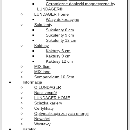
Ceramiczne doniczki magnetyczne by
LUNDAGER®
LUNDAGER Home
Wazy dekoracyjne
Sukulenty
Sukulenty 6 cm
Sukulenty 9 cm
Sukulenty 12 cm
Kaktusy
Kaktusy 6 cm
Kaktusy 9 cm
Kaktusy 12 cm
MIX 6cm
MIX inne
Sempervivum 10,5cm
Informacja
O LUNDAGER
Nasz zespół
LUNDAGER HOME
Ścieżka kariery
Certyfikaty
Optymalizacja zużycia energii
Nowości
Wystawy
Katalog