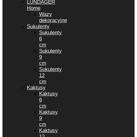
LUNDAGER
Home
Wazy
dekoracyjne
Sukulenty
Sukulenty
6
cm
Sukulenty
9
cm
Sukulenty
12
cm
Kaktusy
Kaktusy
6
cm
Kaktusy
9
cm
Kaktusy
12