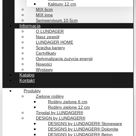
Kaktusy 12 cm
MIX 6cm
MIX inne
Sempervivum 10,5cm
Informacja
O LUNDAGER
Nasz zespół
LUNDAGER HOME
Ścieżka kariery
Certyfikaty
Optymalizacja zużycia energii
Nowości
Wystawy
Katalog
Kontakt
Produkty
Zielone rośliny
Rośliny zielone 6 cm
Rośliny zielone 12 cm
Tingdal by LUNDAGER®
DESIGN by LUNDAGER®
DESIGNS by LUNDAGER® Stoneware
DESIGNS by LUNDAGER® Dolomite
DESIGNS by LUNDAGER® Beton