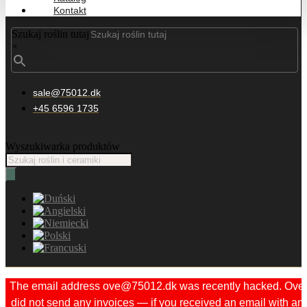
Kontakt
Szukaj roślin tutaj
×
sale@75012.dk
+45 6596 1735
Wyszukiwarka produktów
The email address ove@75012.dk was recently hacked. Ove
did not send any invoices — if you received an email with an