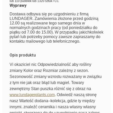
lub 110 pudełek lub 1320 sztuk / CC
Wyprawy
Dostawa odbywa się po uzgodnieniu z firmą
LUNDAGER. Zamówienia złożone przed godziną
12.00 są realizowane tego samego dnia w
normalnych godzinach pracy (od poniedziałku do
piątku od 7.00 do 15.00). W przypadku jakichkolwiek
pytań lub potrzeby pomocy zawsze zapraszamy do
kontaktu mailowego lub telefonicznego.
Opis produktu
Vi
okaziciel
nic
Odpowiedzialność
aby rośliny
zmiany
Kolor
oraz
Rozmiar
zależny
z
sezon
.
Sezonowość
zmiany wzrostu
rozważany
w związku
z tym
nie
jak
oraz
błąd
lub
magiel
.
Towary
zewnętrzny
Stan
puszka
różnić się
z
obraz
na
www.lundagerplants.com
.
Odwiedź naszą stronę
nasz
Wartość dodana
–
kolekcja
,
gdzie
ty
między
innymi
. znaleźć
ceramika
i
nasza
własny
własny
projekt,
stworzona
do
do
uzupełnienie
nasz
zakres