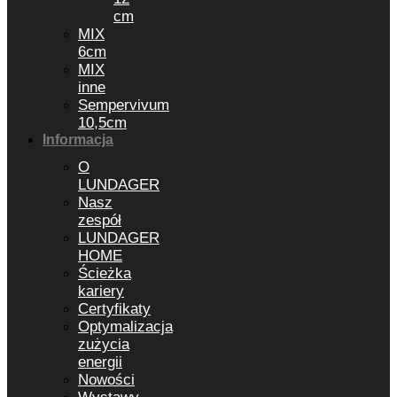
cm
MIX
6cm
MIX
inne
Sempervivum
10,5cm
Informacja
O
LUNDAGER
Nasz
zespół
LUNDAGER
HOME
Ścieżka
kariery
Certyfikaty
Optymalizacja
zużycia
energii
Nowości