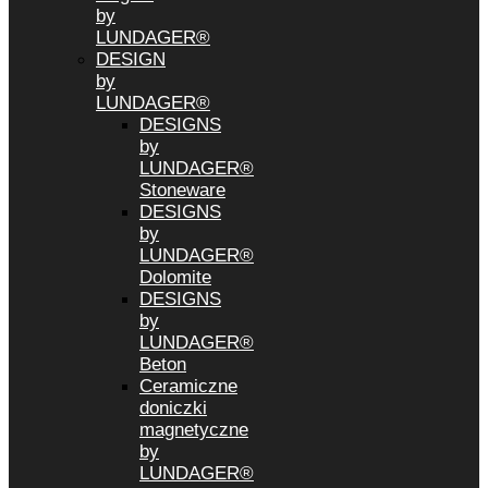
by
LUNDAGER®
DESIGN
by
LUNDAGER®
DESIGNS
by
LUNDAGER®
Stoneware
DESIGNS
by
LUNDAGER®
Dolomite
DESIGNS
by
LUNDAGER®
Beton
Ceramiczne
doniczki
magnetyczne
by
LUNDAGER®