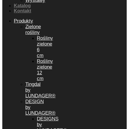
Wystawy
Katalog
Kontakt
Produkty
Zielone
rośliny
Rośliny
zielone
6
cm
Rośliny
zielone
12
cm
Tingdal
by
LUNDAGER®
DESIGN
by
LUNDAGER®
DESIGNS
by