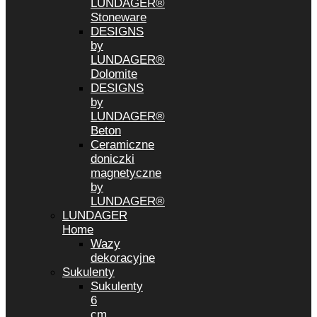
LUNDAGER®
Stoneware
DESIGNS
by
LUNDAGER®
Dolomite
DESIGNS
by
LUNDAGER®
Beton
Ceramiczne
doniczki
magnetyczne
by
LUNDAGER®
LUNDAGER
Home
Wazy
dekoracyjne
Sukulenty
Sukulenty
6
cm