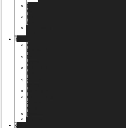
MIX
6cm
MIX
inne
Sempervivum
10,5cm
Informacja
O
LUNDAGER
Nasz
zespół
LUNDAGER
HOME
Ścieżka
kariery
Certyfikaty
Optymalizacja
zużycia
energii
Nowości
Wystawy
Katalog