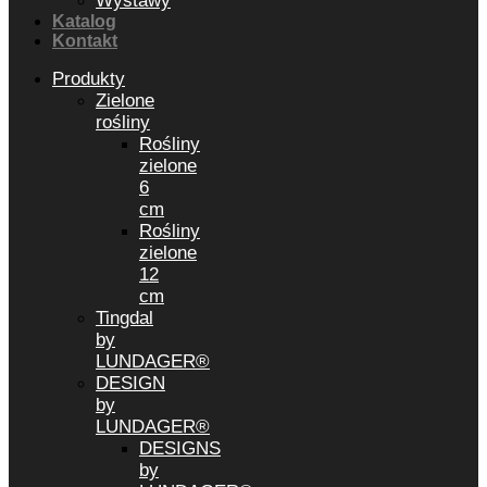
Wystawy
Katalog
Kontakt
Produkty
Zielone
rośliny
Rośliny
zielone
6
cm
Rośliny
zielone
12
cm
Tingdal
by
LUNDAGER®
DESIGN
by
LUNDAGER®
DESIGNS
by