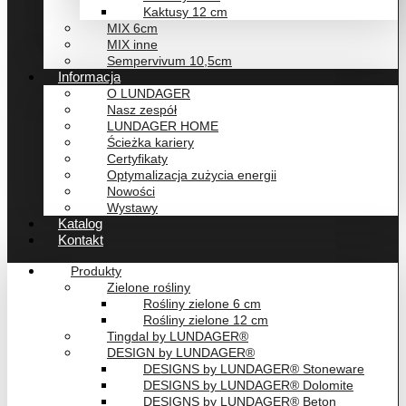
Kaktusy 12 cm
MIX 6cm
MIX inne
Sempervivum 10,5cm
Informacja
O LUNDAGER
Nasz zespół
LUNDAGER HOME
Ścieżka kariery
Certyfikaty
Optymalizacja zużycia energii
Nowości
Wystawy
Katalog
Kontakt
Produkty
Zielone rośliny
Rośliny zielone 6 cm
Rośliny zielone 12 cm
Tingdal by LUNDAGER®
DESIGN by LUNDAGER®
DESIGNS by LUNDAGER® Stoneware
DESIGNS by LUNDAGER® Dolomite
DESIGNS by LUNDAGER® Beton