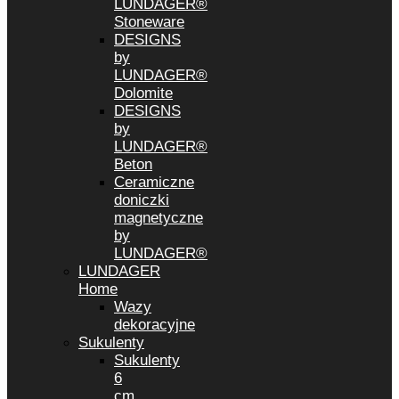
LUNDAGER®
Stoneware
DESIGNS
by
LUNDAGER®
Dolomite
DESIGNS
by
LUNDAGER®
Beton
Ceramiczne
doniczki
magnetyczne
by
LUNDAGER®
LUNDAGER
Home
Wazy
dekoracyjne
Sukulenty
Sukulenty
6
cm