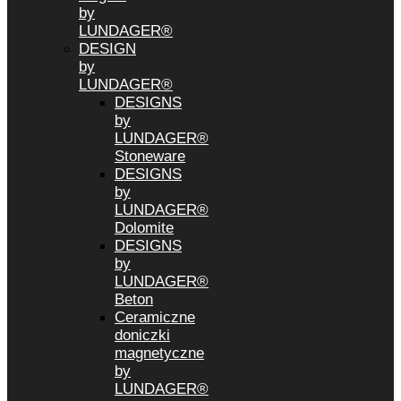
by
LUNDAGER®
DESIGN
by
LUNDAGER®
DESIGNS
by
LUNDAGER®
Stoneware
DESIGNS
by
LUNDAGER®
Dolomite
DESIGNS
by
LUNDAGER®
Beton
Ceramiczne
doniczki
magnetyczne
by
LUNDAGER®