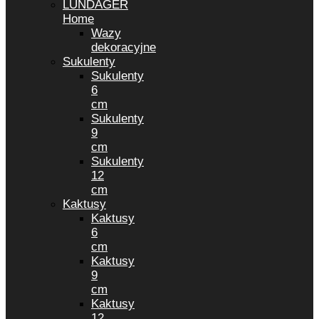
LUNDAGER
Home
Wazy
dekoracyjne
Sukulenty
Sukulenty
6
cm
Sukulenty
9
cm
Sukulenty
12
cm
Kaktusy
Kaktusy
6
cm
Kaktusy
9
cm
Kaktusy
12