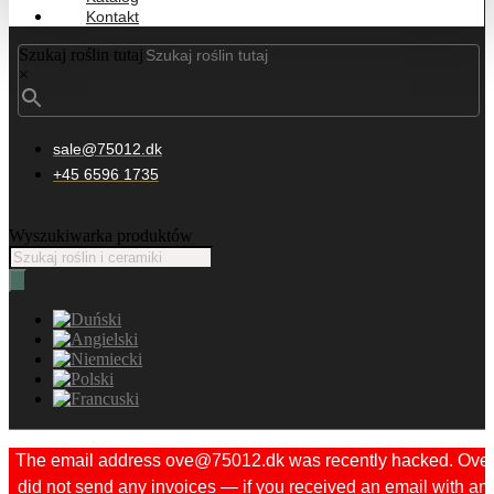
Kontakt
Szukaj roślin tutaj
×
sale@75012.dk
+45 6596 1735
Wyszukiwarka produktów
The email address ove@75012.dk was recently hacked. Ove
did not send any invoices — if you received an email with an