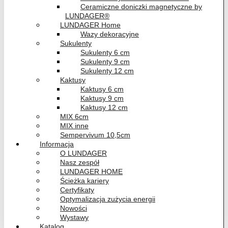
Ceramiczne doniczki magnetyczne by
LUNDAGER®
LUNDAGER Home
Wazy dekoracyjne
Sukulenty
Sukulenty 6 cm
Sukulenty 9 cm
Sukulenty 12 cm
Kaktusy
Kaktusy 6 cm
Kaktusy 9 cm
Kaktusy 12 cm
MIX 6cm
MIX inne
Sempervivum 10,5cm
Informacja
O LUNDAGER
Nasz zespół
LUNDAGER HOME
Ścieżka kariery
Certyfikaty
Optymalizacja zużycia energii
Nowości
Wystawy
Katalog