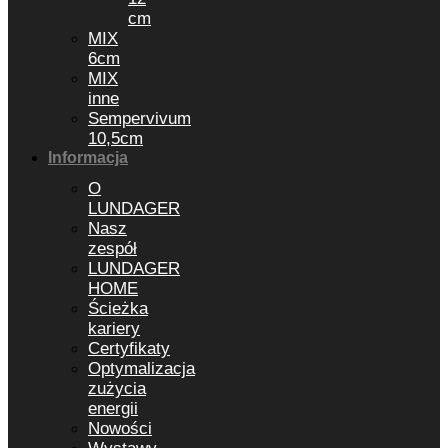
cm
MIX
6cm
MIX
inne
Sempervivum
10,5cm
Informacja
O
LUNDAGER
Nasz
zespół
LUNDAGER
HOME
Ścieżka
kariery
Certyfikaty
Optymalizacja
zużycia
energii
Nowości