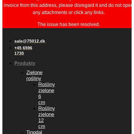
invoice from this address, please disregard it and do not open
any attachments or click any links.
The issue has been resolved.
sale@75012.dk
+45 6596
1735
Produkty
Zielone
rośliny
Rośliny
zielone
6
cm
Rośliny
zielone
12
cm
Tingdal