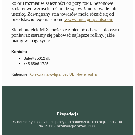
kolor i rozmiar w zależności od pory roku. Sezonowe
zmiany we wzroście roślin nie są uważane za wadę lub
usterkę. Zewnętrzny stan towarów może różnić się od
przedstawionego na stronie
www.lundagerplants.com
.
Skład pudełek MIX może się zmieniać od czasu do czasu,
ponieważ staramy się pakować najlepsze rośliny, jakie
mamy w magazynie.
Kontakt:
Sale@75012.dk
+45 6596 1735
Kategorie:
Kolekcja na wyłączność UE
,
Nowe rośliny
Ekspedycja
W normalnych godzinach pracy (od poniedziałku do piątku od 7:00
do 15:00) Rezerwacja: przed 12:00