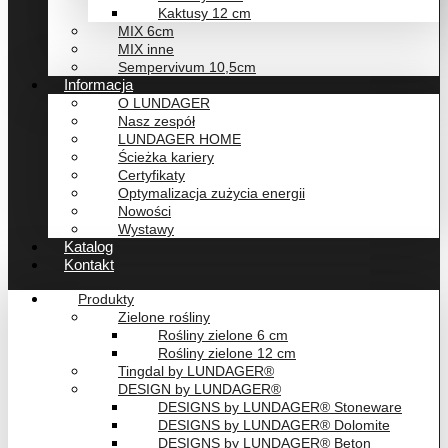
Kaktusy 12 cm
MIX 6cm
MIX inne
Sempervivum 10,5cm
Informacja
O LUNDAGER
Nasz zespół
LUNDAGER HOME
Ścieżka kariery
Certyfikaty
Optymalizacja zużycia energii
Nowości
Wystawy
Katalog
Kontakt
Produkty
Zielone rośliny
Rośliny zielone 6 cm
Rośliny zielone 12 cm
Tingdal by LUNDAGER®
DESIGN by LUNDAGER®
DESIGNS by LUNDAGER® Stoneware
DESIGNS by LUNDAGER® Dolomite
DESIGNS by LUNDAGER® Beton