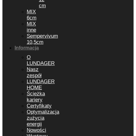
cm
MIX
6cm
MIX
inne
Sempervivum
10,5cm
Informacja
O
LUNDAGER
Nasz
zespół
LUNDAGER
HOME
Ścieżka
kariery
Certyfikaty
Optymalizacja
zużycia
energii
Nowości