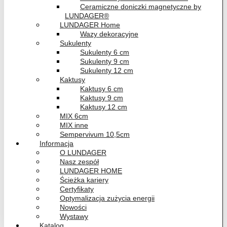
Ceramiczne doniczki magnetyczne by
LUNDAGER®
LUNDAGER Home
Wazy dekoracyjne
Sukulenty
Sukulenty 6 cm
Sukulenty 9 cm
Sukulenty 12 cm
Kaktusy
Kaktusy 6 cm
Kaktusy 9 cm
Kaktusy 12 cm
MIX 6cm
MIX inne
Sempervivum 10,5cm
Informacja
O LUNDAGER
Nasz zespół
LUNDAGER HOME
Ścieżka kariery
Certyfikaty
Optymalizacja zużycia energii
Nowości
Wystawy
Katalog