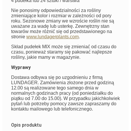
4 pudełka lub 24 sztuki / warstwa
Nie ponosimy odpowiedzialności za rośliny
zmieniające kolor i rozmiar w zależności od pory
roku. Sezonowe zmiany we wzroście roślin nie są
uważane za wadę lub usterkę. Zewnętrzny stan
towarów może różnić się od przedstawionego na
stronie
www.lundagerplants.com
.
Skład pudełek MIX może się zmieniać od czasu do
czasu, ponieważ staramy się pakować najlepsze
rośliny, jakie mamy w magazynie.
Wyprawy
Dostawa odbywa się po uzgodnieniu z firmą
LUNDAGER. Zamówienia złożone przed godziną
12.00 są realizowane tego samego dnia w
normalnych godzinach pracy (od poniedziałku do
piątku od 7.00 do 15.00). W przypadku jakichkolwiek
pytań lub potrzeby pomocy zawsze zapraszamy do
kontaktu mailowego lub telefonicznego.
Opis produktu