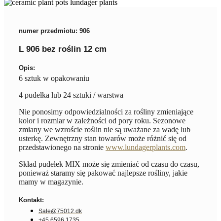
numer przedmiotu: 906
L 906 bez roślin 12 cm
Opis:
6 sztuk w opakowaniu
4 pudełka lub 24 sztuki / warstwa
Nie ponosimy odpowiedzialności za rośliny zmieniające
kolor i rozmiar w zależności od pory roku. Sezonowe
zmiany we wzroście roślin nie są uważane za wadę lub
usterkę. Zewnętrzny stan towarów może różnić się od
przedstawionego na stronie
www.lundagerplants.com
.
Skład pudełek MIX może się zmieniać od czasu do czasu,
ponieważ staramy się pakować najlepsze rośliny, jakie
mamy w magazynie.
Kontakt:
Sale@75012.dk
+45 6596 1735