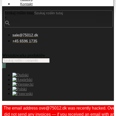
Kontakt
Szukaj roślin tutaj
×
sale@75012.dk
+45 6596 1735
Wyszukiwarka produktów
The email address ove@75012.dk was recently hacked. Ove
did not send any invoices — if you received an email with an