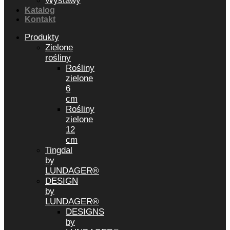
Wystawy
Katalog
Kontakt
Produkty
Zielone
rośliny
Rośliny
zielone
6
cm
Rośliny
zielone
12
cm
Tingdal
by
LUNDAGER®
DESIGN
by
LUNDAGER®
DESIGNS
by