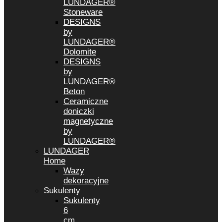
LUNDAGER®
Stoneware
DESIGNS
by
LUNDAGER®
Dolomite
DESIGNS
by
LUNDAGER®
Beton
Ceramiczne
doniczki
magnetyczne
by
LUNDAGER®
LUNDAGER
Home
Wazy
dekoracyjne
Sukulenty
Sukulenty
6
cm