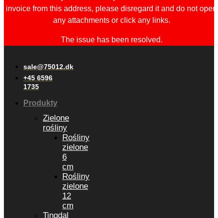
invoice from this address, please disregard it and do not open
any attachments or click any links.
The issue has been resolved.
sale@75012.dk
+45 6596
1735
Produkty
Zielone
rośliny
Rośliny
zielone
6
cm
Rośliny
zielone
12
cm
Tingdal