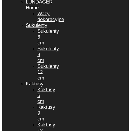
LUNDAGER
Home
Wazy
dekoracyjne
Sukulenty
Sukulenty
6
cm
Sukulenty
9
cm
Sukulenty
12
cm
Kaktusy
Kaktusy
6
cm
Kaktusy
9
cm
Kaktusy
12