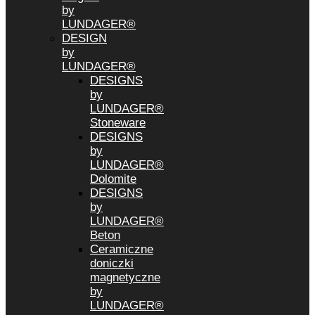
by
LUNDAGER®
DESIGN
by
LUNDAGER®
DESIGNS
by
LUNDAGER®
Stoneware
DESIGNS
by
LUNDAGER®
Dolomite
DESIGNS
by
LUNDAGER®
Beton
Ceramiczne
doniczki
magnetyczne
by
LUNDAGER®