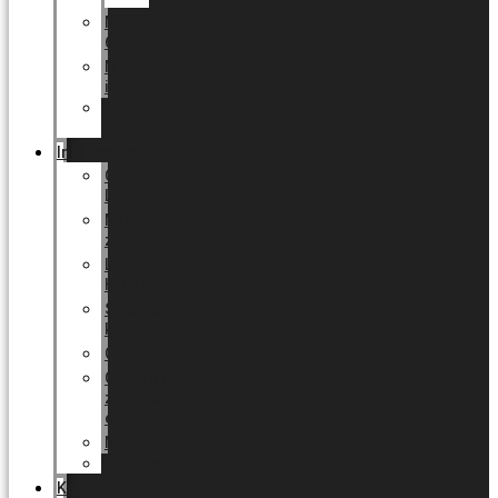
MIX
6cm
MIX
inne
Sempervivum
10,5cm
Informacja
O
LUNDAGER
Nasz
zespół
LUNDAGER
HOME
Ścieżka
kariery
Certyfikaty
Optymalizacja
zużycia
energii
Nowości
Wystawy
Katalog