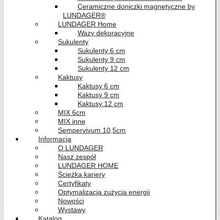
Ceramiczne doniczki magnetyczne by
LUNDAGER®
LUNDAGER Home
Wazy dekoracyjne
Sukulenty
Sukulenty 6 cm
Sukulenty 9 cm
Sukulenty 12 cm
Kaktusy
Kaktusy 6 cm
Kaktusy 9 cm
Kaktusy 12 cm
MIX 6cm
MIX inne
Sempervivum 10,5cm
Informacja
O LUNDAGER
Nasz zespół
LUNDAGER HOME
Ścieżka kariery
Certyfikaty
Optymalizacja zużycia energii
Nowości
Wystawy
Katalog