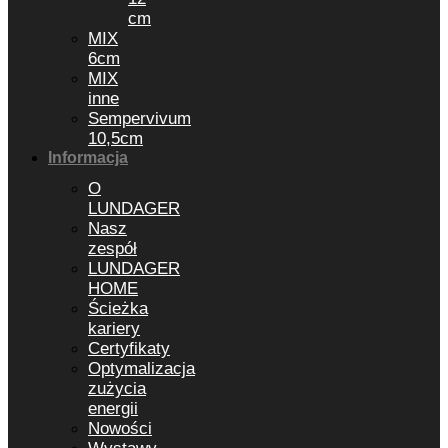
cm
MIX
6cm
MIX
inne
Sempervivum
10,5cm
Informacja
O
LUNDAGER
Nasz
zespół
LUNDAGER
HOME
Ścieżka
kariery
Certyfikaty
Optymalizacja
zużycia
energii
Nowości