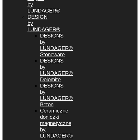
by
LUNDAGER®
DESIGN
by
LUNDAGER®
DESIGNS
by
LUNDAGER®
Stoneware
DESIGNS
by
LUNDAGER®
Dolomite
DESIGNS
by
LUNDAGER®
Beton
Ceramiczne
doniczki
magnetyczne
by
LUNDAGER®