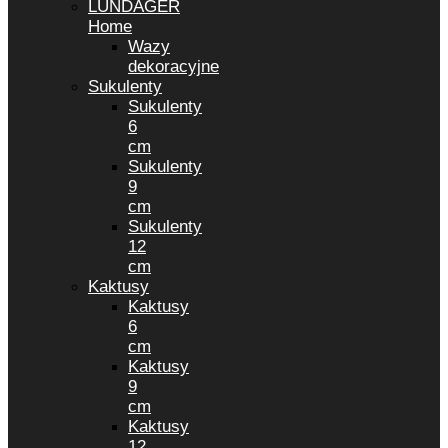
LUNDAGER
Home
Wazy
dekoracyjne
Sukulenty
Sukulenty
6
cm
Sukulenty
9
cm
Sukulenty
12
cm
Kaktusy
Kaktusy
6
cm
Kaktusy
9
cm
Kaktusy
12