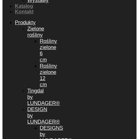
Wystawy
Katalog
Kontakt
Produkty
Zielone
rośliny
Rośliny
zielone
6
cm
Rośliny
zielone
12
cm
Tingdal
by
LUNDAGER®
DESIGN
by
LUNDAGER®
DESIGNS
by