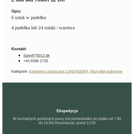
Opis:
6 sztuk w pudełku
4 pudełka lub 24 sztuki / warstwa
Kontakt:
Sale@75012.dk
+45 6596 1735
Kategorie:
Kamionka całoroczna LUNDAGER®
,
Wszystkie kategorie
Ekspedycja
W normalnych godzinach pracy (od poniedziałku do piątku od 7:00
do 15:00) Rezerwacja: przed 12:00