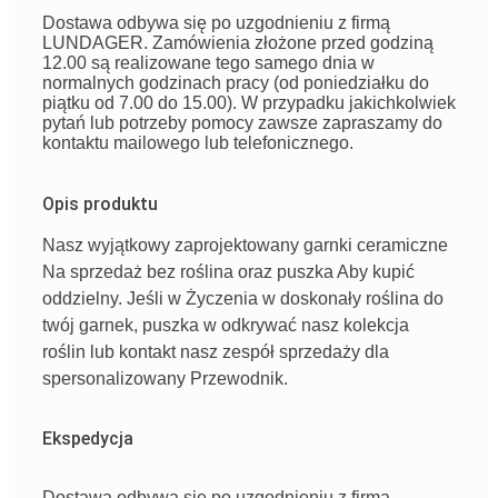
Dostawa odbywa się po uzgodnieniu z firmą
LUNDAGER. Zamówienia złożone przed godziną
12.00 są realizowane tego samego dnia w
normalnych godzinach pracy (od poniedziałku do
piątku od 7.00 do 15.00). W przypadku jakichkolwiek
pytań lub potrzeby pomocy zawsze zapraszamy do
kontaktu mailowego lub telefonicznego.
Opis produktu
Nasz
wyjątkowy
zaprojektowany
garnki ceramiczne
Na sprzedaż
bez
roślina
oraz
puszka
Aby kupić
oddzielny
.
Jeśli
w
Życzenia
w
doskonały
roślina
do
twój
garnek
,
puszka
w
odkrywać
nasz
kolekcja
roślin
lub
kontakt
nasz
zespół sprzedaży
dla
spersonalizowany
Przewodnik
.
Ekspedycja
Dostawa odbywa się po uzgodnieniu z firmą