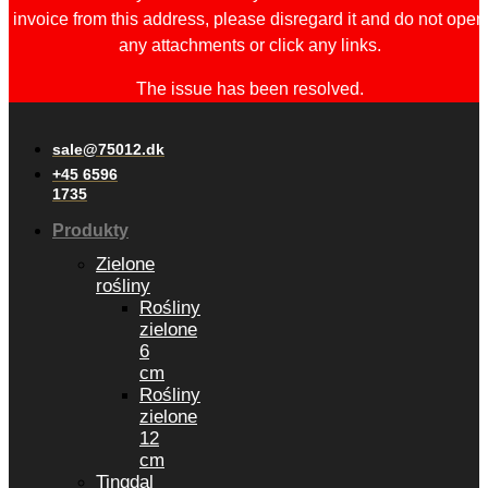
invoice from this address, please disregard it and do not open
any attachments or click any links.
The issue has been resolved.
sale@75012.dk
+45 6596
1735
Produkty
Zielone
rośliny
Rośliny
zielone
6
cm
Rośliny
zielone
12
cm
Tingdal