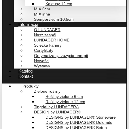
Kaktusy 12 cm
MIX 6cm
MIX inne
Sempervivum 10,5cm
Informacja
O LUNDAGER
Nasz zespół
LUNDAGER HOME
Ścieżka kariery
Certyfikaty
Optymalizacja zużycia energii
Nowości
Wystawy
Katalog
Kontakt
Produkty
Zielone rośliny
Rośliny zielone 6 cm
Rośliny zielone 12 cm
Tingdal by LUNDAGER®
DESIGN by LUNDAGER®
DESIGNS by LUNDAGER® Stoneware
DESIGNS by LUNDAGER® Dolomite
DESIGNS by LUNDAGER® Beton