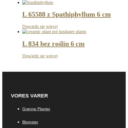
L 65588 z Spathiphyllum 6 cm
Dowiedz się więcej
L 834 bez roślin 6 cm
Dowiedz się więcej
VORES VARER
Grønne Planter
Blomster