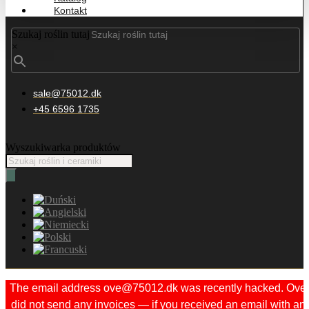
Kontakt
Szukaj roślin tutaj
×
sale@75012.dk
+45 6596 1735
Wyszukiwarka produktów
The email address ove@75012.dk was recently hacked. Ove
did not send any invoices — if you received an email with an