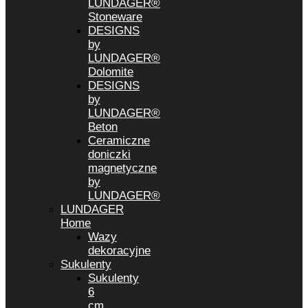
LUNDAGER®
Stoneware
DESIGNS
by
LUNDAGER®
Dolomite
DESIGNS
by
LUNDAGER®
Beton
Ceramiczne
doniczki
magnetyczne
by
LUNDAGER®
LUNDAGER
Home
Wazy
dekoracyjne
Sukulenty
Sukulenty
6
cm