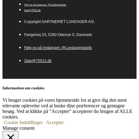
Følg os på instagram: @Lundagerplants
Sale@75012.dk
Copyright GARTNERIET LUNDAGER A/S.
Fangelvej 33, 5260 Odense S, Danmark
Følg os på instagram: @Lundagerplants
Sale@75012.dk
Information om cookies
Vi bruger cookies på vores hjemmeside for at give dig den mest
relevante oplevelse ved at huske dine præferencer og gentagne
besøg. Ved at klikke på "Accepter" accepterer du brugen af ​​ALLE
cookies.
Cookie Indstillinger
Accepter
Manage consent