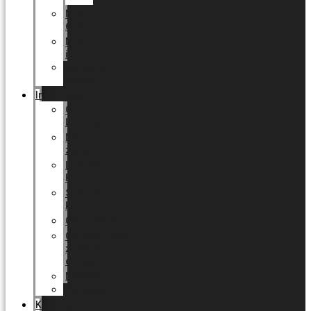
MIX
6cm
MIX
inne
Sempervivum
10,5cm
Informacja
O
LUNDAGER
Nasz
zespół
LUNDAGER
HOME
Ścieżka
kariery
Certyfikaty
Optymalizacja
zużycia
energii
Nowości
Wystawy
Katalog