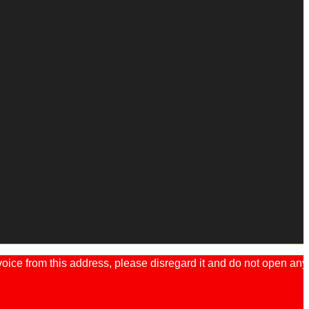
ice from this address, please disregard it and do not open any