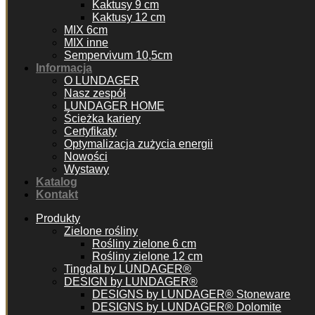
Kaktusy 9 cm
Kaktusy 12 cm
MIX 6cm
MIX inne
Sempervivum 10,5cm
Informacja
O LUNDAGER
Nasz zespół
LUNDAGER HOME
Ścieżka kariery
Certyfikaty
Optymalizacja zużycia energii
Nowości
Wystawy
Katalog
Kontakt
Produkty
Zielone rośliny
Rośliny zielone 6 cm
Rośliny zielone 12 cm
Tingdal by LUNDAGER®
DESIGN by LUNDAGER®
DESIGNS by LUNDAGER® Stoneware
DESIGNS by LUNDAGER® Dolomite