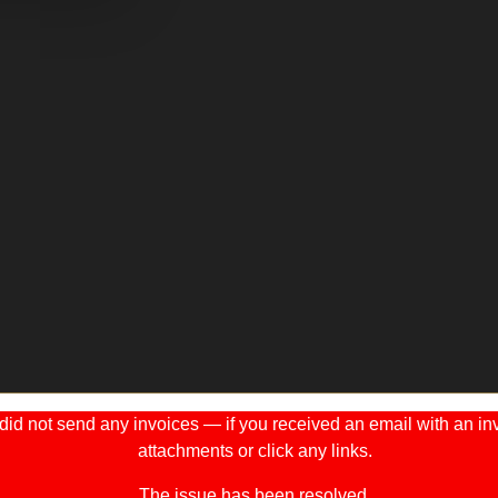
 not send any invoices — if you received an email with an invo
attachments or click any links.
The issue has been resolved.