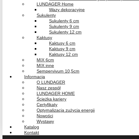
LUNDAGER Home
Wazy dekoracyjne
Sukulenty
Sukulenty 6 cm
Sukulenty 9 cm
Sukulenty 12 cm
Kaktusy
Kaktusy 6 cm
Kaktusy 9 cm
Kaktusy 12 cm
MIX 6cm
MIX inne
Sempervivum 10,5cm
Informacja
O LUNDAGER
Nasz zespół
LUNDAGER HOME
Ścieżka kariery
Certyfikaty
Optymalizacja zużycia energii
Nowości
Wystawy
Katalog
Kontakt