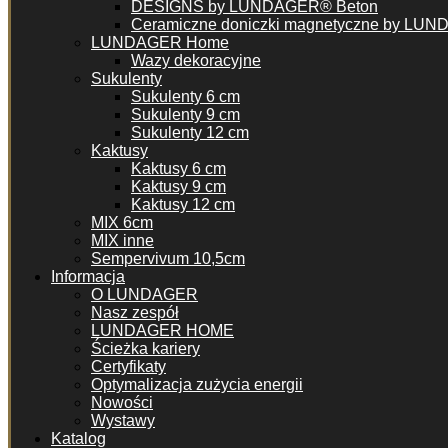
DESIGNS by LUNDAGER® Beton
Ceramiczne doniczki magnetyczne by LU
LUNDAGER Home
Wazy dekoracyjne
Sukulenty
Sukulenty 6 cm
Sukulenty 9 cm
Sukulenty 12 cm
Kaktusy
Kaktusy 6 cm
Kaktusy 9 cm
Kaktusy 12 cm
MIX 6cm
MIX inne
Sempervivum 10,5cm
Informacja
O LUNDAGER
Nasz zespół
LUNDAGER HOME
Ścieżka kariery
Certyfikaty
Optymalizacja zużycia energii
Nowości
Wystawy
Katalog