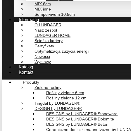
MIX 6cm
MIX inne
Sempervivum 10,5cm
Informacja
O LUNDAGER
Nasz zespół
LUNDAGER HOME
Ścieżka kariery
Certyfikaty
Optymalizacja zużycia energii
Nowości
Wystawy
Katalog
Kontakt
Produkty
Zielone rośliny
Rośliny zielone 6 cm
Rośliny zielone 12 cm
Tingdal by LUNDAGER®
DESIGN by LUNDAGER®
DESIGNS by LUNDAGER® Stoneware
DESIGNS by LUNDAGER® Dolomite
DESIGNS by LUNDAGER® Beton
Ceramiczne doniczki magnetyczne by LUN