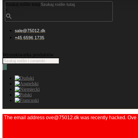
Szukaj roślin tutaj
×
sale@75012.dk
+45 6596 1735
Wyszukiwarka produktów
The email address ove@75012.dk was recently hacked. Ove did