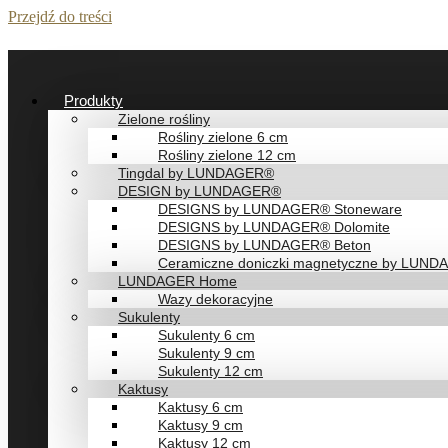
Przejdź do treści
Produkty
Zielone rośliny
Rośliny zielone 6 cm
Rośliny zielone 12 cm
Tingdal by LUNDAGER®
DESIGN by LUNDAGER®
DESIGNS by LUNDAGER® Stoneware
DESIGNS by LUNDAGER® Dolomite
DESIGNS by LUNDAGER® Beton
Ceramiczne doniczki magnetyczne by LUN
LUNDAGER Home
Wazy dekoracyjne
Sukulenty
Sukulenty 6 cm
Sukulenty 9 cm
Sukulenty 12 cm
Kaktusy
Kaktusy 6 cm
Kaktusy 9 cm
Kaktusy 12 cm