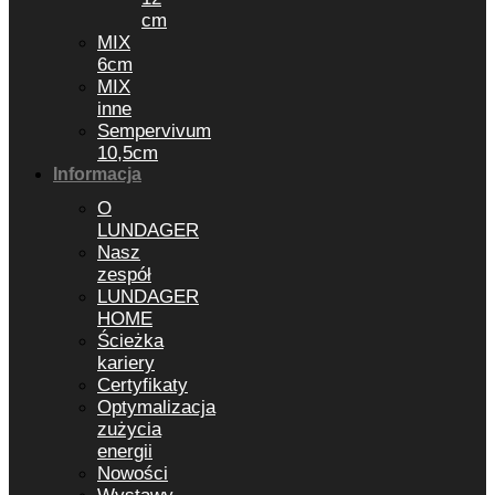
cm
MIX
6cm
MIX
inne
Sempervivum
10,5cm
Informacja
O
LUNDAGER
Nasz
zespół
LUNDAGER
HOME
Ścieżka
kariery
Certyfikaty
Optymalizacja
zużycia
energii
Nowości