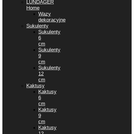
LUNDAGER
Home
Wazy
dekoracyjne
Sukulenty
Sukulenty
6
cm
Sukulenty
9
cm
Sukulenty
12
cm
Kaktusy
Kaktusy
6
cm
Kaktusy
9
cm
Kaktusy
12