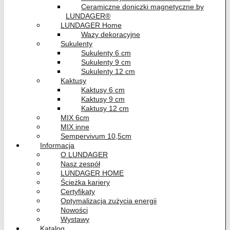
Ceramiczne doniczki magnetyczne by
LUNDAGER®
LUNDAGER Home
Wazy dekoracyjne
Sukulenty
Sukulenty 6 cm
Sukulenty 9 cm
Sukulenty 12 cm
Kaktusy
Kaktusy 6 cm
Kaktusy 9 cm
Kaktusy 12 cm
MIX 6cm
MIX inne
Sempervivum 10,5cm
Informacja
O LUNDAGER
Nasz zespół
LUNDAGER HOME
Ścieżka kariery
Certyfikaty
Optymalizacja zużycia energii
Nowości
Wystawy
Katalog