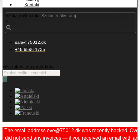
Kontakt
Szukaj roślin tutaj
×
sale@75012.dk
+45 6596 1735
Wyszukiwarka produktów
The email address ove@75012.dk was recently hacked. Ove
did not send any invoices — if you received an email with an