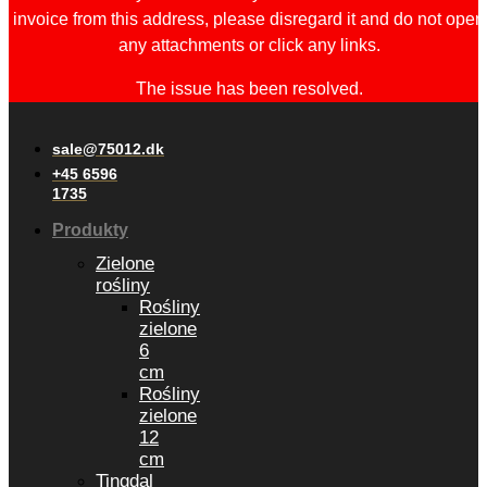
invoice from this address, please disregard it and do not open
any attachments or click any links.
The issue has been resolved.
sale@75012.dk
+45 6596
1735
Produkty
Zielone
rośliny
Rośliny
zielone
6
cm
Rośliny
zielone
12
cm
Tingdal