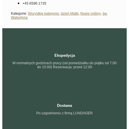
+45 6596 1735
Kategorie:
Wszystkie kategorie
,
dzień Matki
,
Nowe rośliny
,
św.
Walentyna
Ekspedycja
W normalnych godzinach pracy (od poniedziałku do piątku od 7:00
do 15:00) Rezerwacja: przed 12:00
Dostawa
Po uzgodnieniu z firmą LUNDAGER