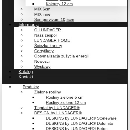
Kaktusy 12 cm
MIX 6cm
MIX inne
Sempervivum 10,5cm
Informacja
O LUNDAGER
Nasz zespół
LUNDAGER HOME
Ścieżka kariery
Certyfikaty
Optymalizacja zużycia energii
Nowości
Wystawy
Katalog
Kontakt
Produkty
Zielone rośliny
Rośliny zielone 6 cm
Rośliny zielone 12 cm
Tingdal by LUNDAGER®
DESIGN by LUNDAGER®
DESIGNS by LUNDAGER® Stoneware
DESIGNS by LUNDAGER® Dolomite
DESIGNS by LUNDAGER® Beton