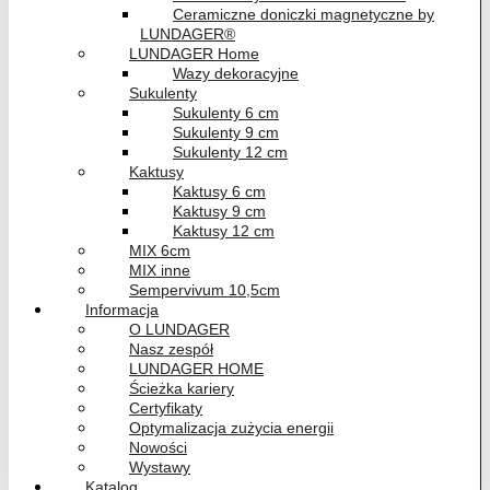
Ceramiczne doniczki magnetyczne by
LUNDAGER®
LUNDAGER Home
Wazy dekoracyjne
Sukulenty
Sukulenty 6 cm
Sukulenty 9 cm
Sukulenty 12 cm
Kaktusy
Kaktusy 6 cm
Kaktusy 9 cm
Kaktusy 12 cm
MIX 6cm
MIX inne
Sempervivum 10,5cm
Informacja
O LUNDAGER
Nasz zespół
LUNDAGER HOME
Ścieżka kariery
Certyfikaty
Optymalizacja zużycia energii
Nowości
Wystawy
Katalog