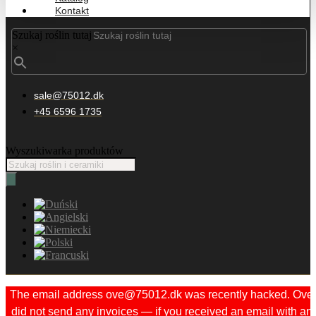
Kontakt
Szukaj roślin tutaj
×
sale@75012.dk
+45 6596 1735
Wyszukiwarka produktów
The email address ove@75012.dk was recently hacked. Ove
did not send any invoices — if you received an email with an