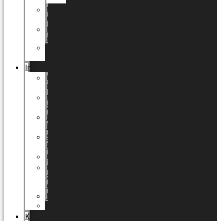
MIX
6cm
MIX
inne
Sempervivum
10,5cm
Informacja
O
LUNDAGER
Nasz
zespół
LUNDAGER
HOME
Ścieżka
kariery
Certyfikaty
Optymalizacja
zużycia
energii
Nowości
Wystawy
Katalog