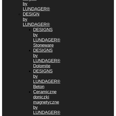
by
LUNDAGER®
DESIGN
by
LUNDAGER®
DESIGNS
by
LUNDAGER®
Stoneware
DESIGNS
by
LUNDAGER®
Dolomite
DESIGNS
by
LUNDAGER®
Beton
Ceramiczne
doniczki
magnetyczne
by
LUNDAGER®