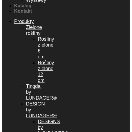
Wystawy
Katalog
Kontakt
Produkty
Zielone
rośliny
Rośliny
zielone
6
cm
Rośliny
zielone
12
cm
Tingdal
by
LUNDAGER®
DESIGN
by
LUNDAGER®
DESIGNS
by