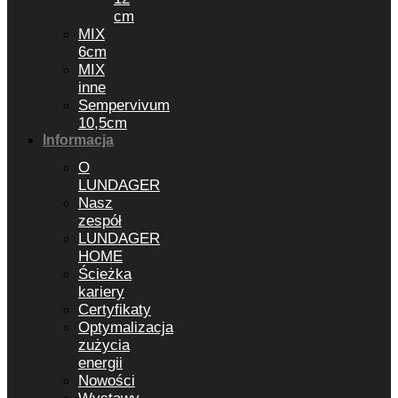
cm
MIX
6cm
MIX
inne
Sempervivum
10,5cm
Informacja
O
LUNDAGER
Nasz
zespół
LUNDAGER
HOME
Ścieżka
kariery
Certyfikaty
Optymalizacja
zużycia
energii
Nowości