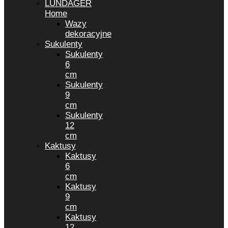
LUNDAGER
Home
Wazy
dekoracyjne
Sukulenty
Sukulenty
6
cm
Sukulenty
9
cm
Sukulenty
12
cm
Kaktusy
Kaktusy
6
cm
Kaktusy
9
cm
Kaktusy
12