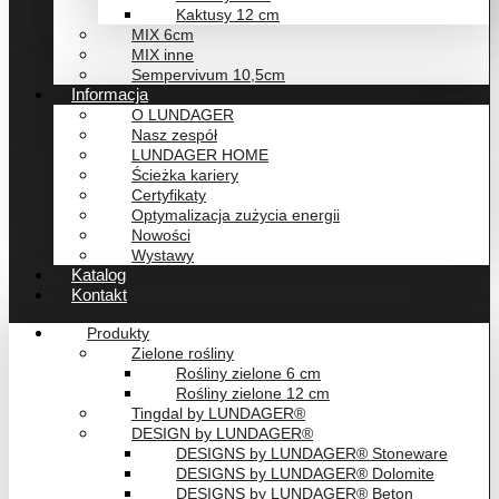
Kaktusy 12 cm
MIX 6cm
MIX inne
Sempervivum 10,5cm
Informacja
O LUNDAGER
Nasz zespół
LUNDAGER HOME
Ścieżka kariery
Certyfikaty
Optymalizacja zużycia energii
Nowości
Wystawy
Katalog
Kontakt
Produkty
Zielone rośliny
Rośliny zielone 6 cm
Rośliny zielone 12 cm
Tingdal by LUNDAGER®
DESIGN by LUNDAGER®
DESIGNS by LUNDAGER® Stoneware
DESIGNS by LUNDAGER® Dolomite
DESIGNS by LUNDAGER® Beton