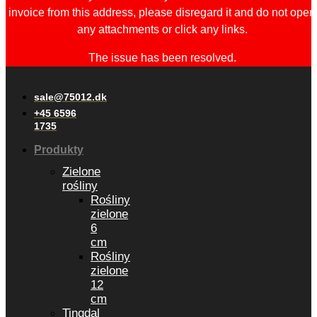
invoice from this address, please disregard it and do not open
any attachments or click any links.
The issue has been resolved.
sale@75012.dk
+45 6596
1735
Produkty
Zielone
rośliny
Rośliny
zielone
6
cm
Rośliny
zielone
12
cm
Tingdal