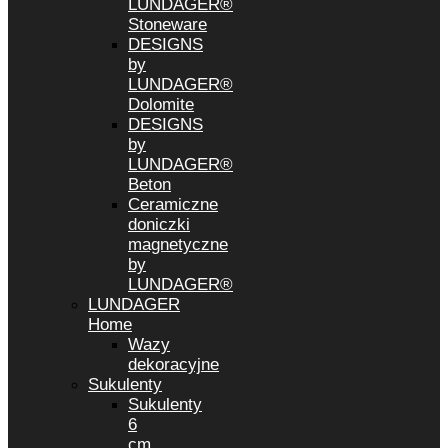
LUNDAGER®
Stoneware
DESIGNS
by
LUNDAGER®
Dolomite
DESIGNS
by
LUNDAGER®
Beton
Ceramiczne
doniczki
magnetyczne
by
LUNDAGER®
LUNDAGER
Home
Wazy
dekoracyjne
Sukulenty
Sukulenty
6
cm