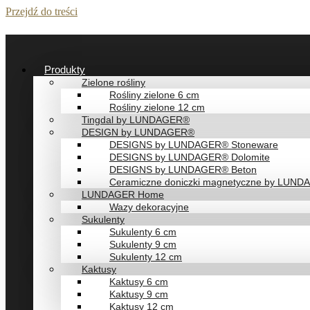
Przejdź do treści
Produkty
Zielone rośliny
Rośliny zielone 6 cm
Rośliny zielone 12 cm
Tingdal by LUNDAGER®
DESIGN by LUNDAGER®
DESIGNS by LUNDAGER® Stoneware
DESIGNS by LUNDAGER® Dolomite
DESIGNS by LUNDAGER® Beton
Ceramiczne doniczki magnetyczne by LUN
LUNDAGER Home
Wazy dekoracyjne
Sukulenty
Sukulenty 6 cm
Sukulenty 9 cm
Sukulenty 12 cm
Kaktusy
Kaktusy 6 cm
Kaktusy 9 cm
Kaktusy 12 cm