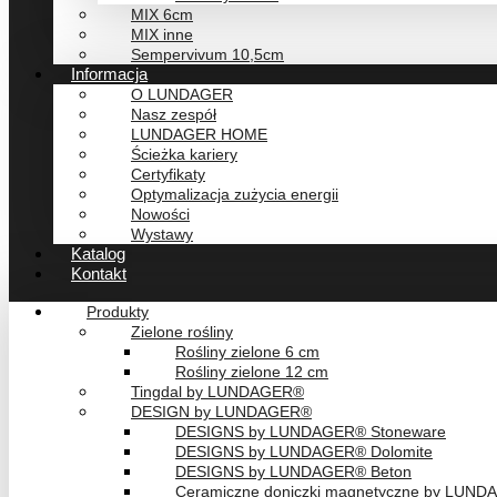
MIX 6cm
MIX inne
Sempervivum 10,5cm
Informacja
O LUNDAGER
Nasz zespół
LUNDAGER HOME
Ścieżka kariery
Certyfikaty
Optymalizacja zużycia energii
Nowości
Wystawy
Katalog
Kontakt
Produkty
Zielone rośliny
Rośliny zielone 6 cm
Rośliny zielone 12 cm
Tingdal by LUNDAGER®
DESIGN by LUNDAGER®
DESIGNS by LUNDAGER® Stoneware
DESIGNS by LUNDAGER® Dolomite
DESIGNS by LUNDAGER® Beton
Ceramiczne doniczki magnetyczne by LUN