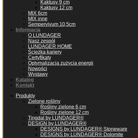
Kaktusy 9 cm
Kaktusy 12 cm
MIX 6cm
MIX inne
Sempervivum 10,5cm
Informacja
O LUNDAGER
Nasz zespół
LUNDAGER HOME
Ścieżka kariery
Certyfikaty
Optymalizacja zużycia energii
Nowości
Wystawy
Katalog
Kontakt
Produkty
Zielone rośliny
Rośliny zielone 6 cm
Rośliny zielone 12 cm
Tingdal by LUNDAGER®
DESIGN by LUNDAGER®
DESIGNS by LUNDAGER® Stoneware
DESIGNS by LUNDAGER® Dolomite