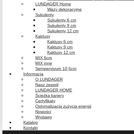
LUNDAGER Home
Wazy dekoracyjne
Sukulenty
Sukulenty 6 cm
Sukulenty 9 cm
Sukulenty 12 cm
Kaktusy
Kaktusy 6 cm
Kaktusy 9 cm
Kaktusy 12 cm
MIX 6cm
MIX inne
Sempervivum 10,5cm
Informacja
O LUNDAGER
Nasz zespół
LUNDAGER HOME
Ścieżka kariery
Certyfikaty
Optymalizacja zużycia energii
Nowości
Wystawy
Katalog
Kontakt