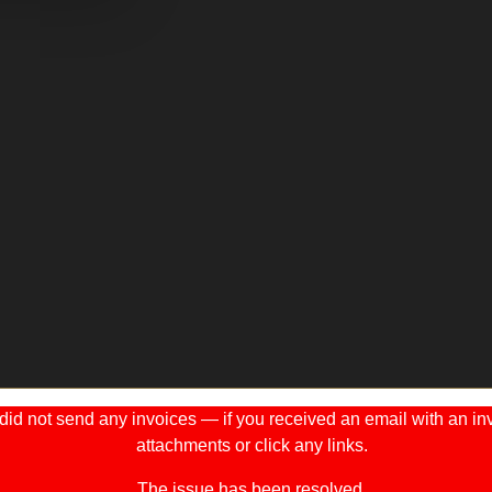
 not send any invoices — if you received an email with an invo
attachments or click any links.
The issue has been resolved.