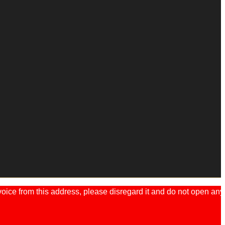
ice from this address, please disregard it and do not open any