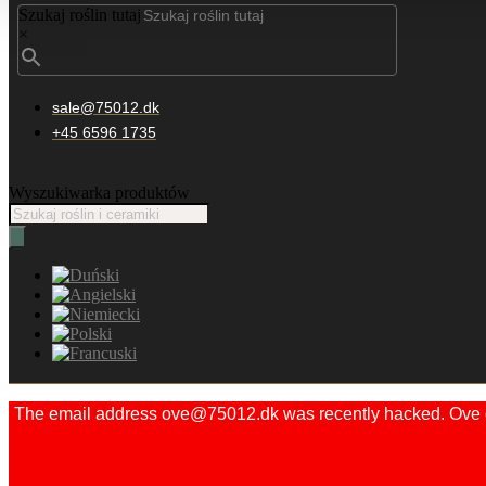
Szukaj roślin tutaj
×
sale@75012.dk
+45 6596 1735
Wyszukiwarka produktów
The email address ove@75012.dk was recently hacked. Ove did