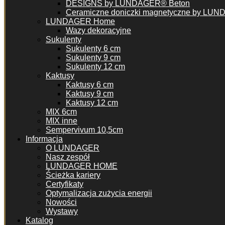
DESIGNS by LUNDAGER® Beton
Ceramiczne doniczki magnetyczne by LU
LUNDAGER Home
Wazy dekoracyjne
Sukulenty
Sukulenty 6 cm
Sukulenty 9 cm
Sukulenty 12 cm
Kaktusy
Kaktusy 6 cm
Kaktusy 9 cm
Kaktusy 12 cm
MIX 6cm
MIX inne
Sempervivum 10,5cm
Informacja
O LUNDAGER
Nasz zespół
LUNDAGER HOME
Ścieżka kariery
Certyfikaty
Optymalizacja zużycia energii
Nowości
Wystawy
Katalog