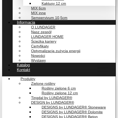
Kaktusy 12 cm
MIX 6cm
MIX inne
Sempervivum 10,5cm
Informacja
O LUNDAGER
Nasz zespół
LUNDAGER HOME
Ścieżka kariery
Certyfikaty
Optymalizacja zużycia energii
Nowości
Wystawy
Katalog
Kontakt
Produkty
Zielone rośliny
Rośliny zielone 6 cm
Rośliny zielone 12 cm
Tingdal by LUNDAGER®
DESIGN by LUNDAGER®
DESIGNS by LUNDAGER® Stoneware
DESIGNS by LUNDAGER® Dolomite
DESIGNS by LUNDAGER® Beton