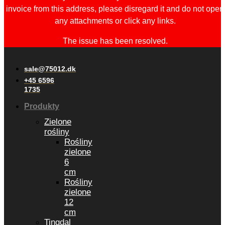
invoice from this address, please disregard it and do not open
any attachments or click any links.
The issue has been resolved.
sale@75012.dk
+45 6596
1735
Produkty
Zielone
rośliny
Rośliny
zielone
6
cm
Rośliny
zielone
12
cm
Tingdal