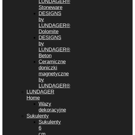
LUNDAGER®
Stoneware
DESIGNS
by
LUNDAGER®
Dolomite
DESIGNS
by
LUNDAGER®
Beton
Ceramiczne
doniczki
magnetyczne
by
LUNDAGER®
LUNDAGER
Home
Wazy
dekoracyjne
Sukulenty
Sukulenty
6
cm