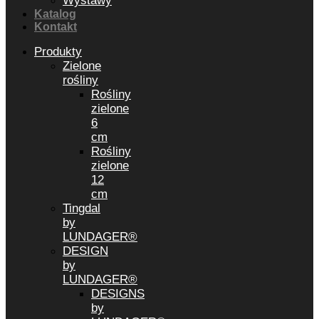
Wystawy
Katalog
Kontakt
Produkty
Zielone
rośliny
Rośliny
zielone
6
cm
Rośliny
zielone
12
cm
Tingdal
by
LUNDAGER®
DESIGN
by
LUNDAGER®
DESIGNS
by