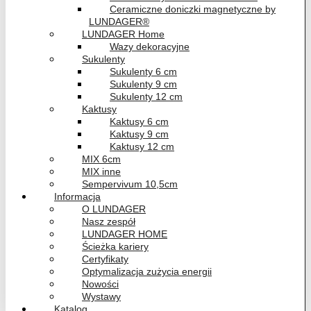
Ceramiczne doniczki magnetyczne by
LUNDAGER®
LUNDAGER Home
Wazy dekoracyjne
Sukulenty
Sukulenty 6 cm
Sukulenty 9 cm
Sukulenty 12 cm
Kaktusy
Kaktusy 6 cm
Kaktusy 9 cm
Kaktusy 12 cm
MIX 6cm
MIX inne
Sempervivum 10,5cm
Informacja
O LUNDAGER
Nasz zespół
LUNDAGER HOME
Ścieżka kariery
Certyfikaty
Optymalizacja zużycia energii
Nowości
Wystawy
Katalog