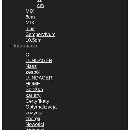
cm
MIX
6cm
MIX
inne
Sempervivum
10,5cm
Informacja
O
LUNDAGER
Nasz
zespół
LUNDAGER
HOME
Ścieżka
kariery
Certyfikaty
Optymalizacja
zużycia
energii
Nowości