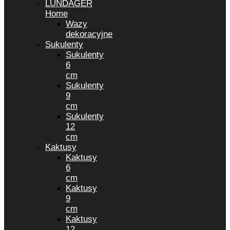
LUNDAGER
Home
Wazy
dekoracyjne
Sukulenty
Sukulenty
6
cm
Sukulenty
9
cm
Sukulenty
12
cm
Kaktusy
Kaktusy
6
cm
Kaktusy
9
cm
Kaktusy
12