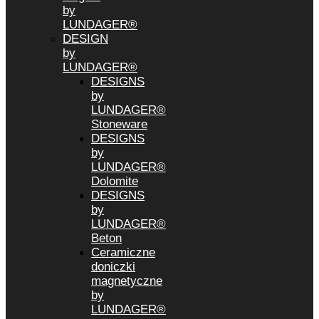
by
LUNDAGER®
DESIGN
by
LUNDAGER®
DESIGNS
by
LUNDAGER®
Stoneware
DESIGNS
by
LUNDAGER®
Dolomite
DESIGNS
by
LUNDAGER®
Beton
Ceramiczne
doniczki
magnetyczne
by
LUNDAGER®