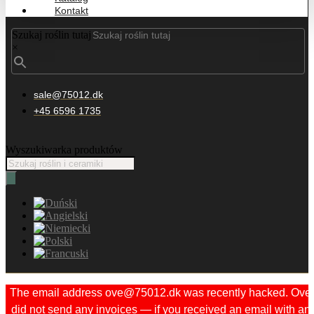
Kontakt
Szukaj roślin tutaj
×
sale@75012.dk
+45 6596 1735
Wyszukiwarka produktów
The email address ove@75012.dk was recently hacked. Ove
did not send any invoices — if you received an email with an