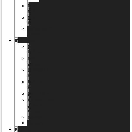
MIX
6cm
MIX
inne
Sempervivum
10,5cm
Informacja
O
LUNDAGER
Nasz
zespół
LUNDAGER
HOME
Ścieżka
kariery
Certyfikaty
Optymalizacja
zużycia
energii
Nowości
Wystawy
Katalog