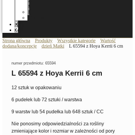
zużycia
energii
Nowości
Wystawy
Katalog
Kontakt
Strona główna
Produkty
Wszystkie kategorie
Wartość
dodana/koncepcje
dzień Matki
L 65594 z Hoya Kerrii 6 cm
numer przedmiotu: 65594
L 65594 z Hoya Kerrii 6 cm
12 sztuk w opakowaniu
6 pudełek lub 72 sztuki / warstwa
9 warstw lub 54 pudełka lub 648 sztuk / CC
Nie ponosimy odpowiedzialności za rośliny
zmieniające kolor i rozmiar w zależności od pory