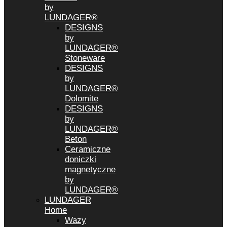
by
LUNDAGER®
DESIGNS
by
LUNDAGER®
Stoneware
DESIGNS
by
LUNDAGER®
Dolomite
DESIGNS
by
LUNDAGER®
Beton
Ceramiczne
doniczki
magnetyczne
by
LUNDAGER®
LUNDAGER
Home
Wazy