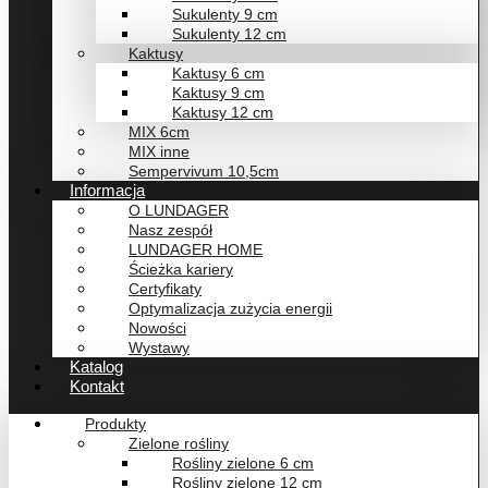
Sukulenty 9 cm
Sukulenty 12 cm
Kaktusy
Kaktusy 6 cm
Kaktusy 9 cm
Kaktusy 12 cm
MIX 6cm
MIX inne
Sempervivum 10,5cm
Informacja
O LUNDAGER
Nasz zespół
LUNDAGER HOME
Ścieżka kariery
Certyfikaty
Optymalizacja zużycia energii
Nowości
Wystawy
Katalog
Kontakt
Produkty
Zielone rośliny
Rośliny zielone 6 cm
Rośliny zielone 12 cm