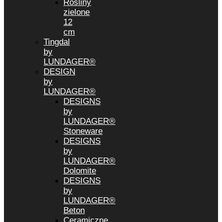
Rośliny
zielone
12
cm
Tingdal
by
LUNDAGER®
DESIGN
by
LUNDAGER®
DESIGNS
by
LUNDAGER®
Stoneware
DESIGNS
by
LUNDAGER®
Dolomite
DESIGNS
by
LUNDAGER®
Beton
Ceramiczne