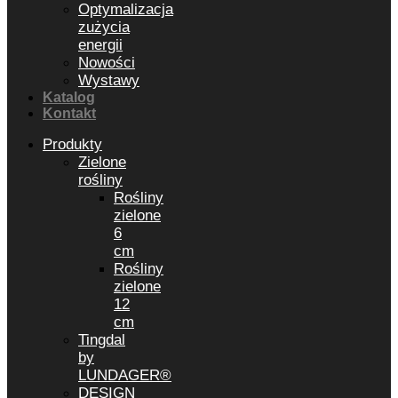
Optymalizacja
zużycia
energii
Nowości
Wystawy
Katalog
Kontakt
Produkty
Zielone
rośliny
Rośliny
zielone
6
cm
Rośliny
zielone
12
cm
Tingdal
by
LUNDAGER®
DESIGN