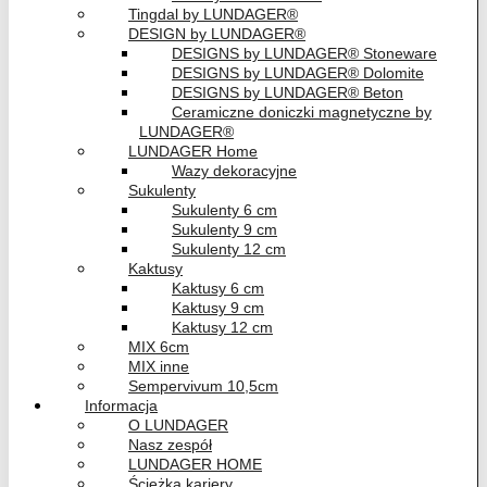
Tingdal by LUNDAGER®
DESIGN by LUNDAGER®
DESIGNS by LUNDAGER® Stoneware
DESIGNS by LUNDAGER® Dolomite
DESIGNS by LUNDAGER® Beton
Ceramiczne doniczki magnetyczne by
LUNDAGER®
LUNDAGER Home
Wazy dekoracyjne
Sukulenty
Sukulenty 6 cm
Sukulenty 9 cm
Sukulenty 12 cm
Kaktusy
Kaktusy 6 cm
Kaktusy 9 cm
Kaktusy 12 cm
MIX 6cm
MIX inne
Sempervivum 10,5cm
Informacja
O LUNDAGER
Nasz zespół
LUNDAGER HOME
Ścieżka kariery