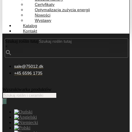
Certyfikaty
Optymalizacja zużycia energii
Nowości
Wystawy
Katalog
Kontakt
Szukaj roślin tutaj
×
sale@75012.dk
+45 6596 1735
Wyszukiwarka produktów