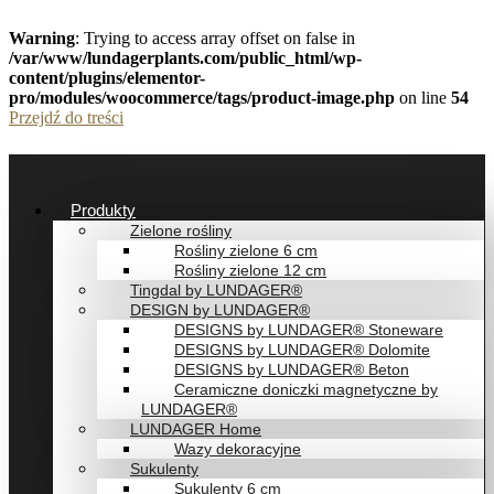
Warning
: Trying to access array offset on false in
/var/www/lundagerplants.com/public_html/wp-
content/plugins/elementor-
pro/modules/woocommerce/tags/product-image.php
on line
54
Przejdź do treści
Produkty
Zielone rośliny
Rośliny zielone 6 cm
Rośliny zielone 12 cm
Tingdal by LUNDAGER®
DESIGN by LUNDAGER®
DESIGNS by LUNDAGER® Stoneware
DESIGNS by LUNDAGER® Dolomite
DESIGNS by LUNDAGER® Beton
Ceramiczne doniczki magnetyczne by
LUNDAGER®
LUNDAGER Home
Wazy dekoracyjne
Sukulenty
Sukulenty 6 cm