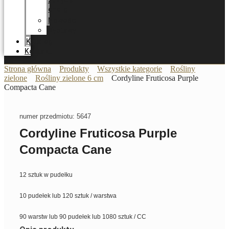
zużycia
energii
Nowości
Wystawy
Katalog
Kontakt
Strona główna
Produkty
Wszystkie kategorie
Rośliny
zielone
Rośliny zielone 6 cm
Cordyline Fruticosa Purple
Compacta Cane
numer przedmiotu: 5647
Cordyline Fruticosa Purple
Compacta Cane
12 sztuk w pudełku
10 pudełek lub 120 sztuk / warstwa
90 warstw lub 90 pudełek lub 1080 sztuk / CC