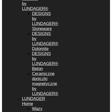
by
LUNDAGER®
DESIGNS
by
LUNDAGER®
Stoneware
DESIGNS
by
LUNDAGER®
Dolomite
DESIGNS
by
LUNDAGER®
Beton
Ceramiczne
doniczki
magnetyczne
by
LUNDAGER®
LUNDAGER
Home
Wazy