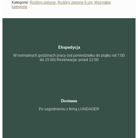
Kategorie:
Rośliny zielone
,
Rośliny zielone 6 cm
,
Wszystkie
kategorie
Ekspedycja
W normalnych godzinach pracy (od poniedziałku do piątku od 7:00
do 15:00) Rezerwacja: przed 12:00
Dostawa
Po uzgodnieniu z firmą LUNDAGER