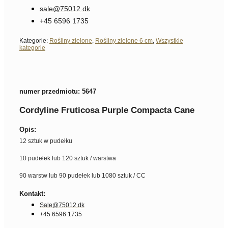
sale@75012.dk
+45 6596 1735
Kategorie:
Rośliny zielone
,
Rośliny zielone 6 cm
,
Wszystkie
kategorie
numer przedmiotu: 5647
Cordyline Fruticosa Purple Compacta Cane
Opis:
12 sztuk w pudełku
10 pudełek lub 120 sztuk / warstwa
90 warstw lub 90 pudełek lub 1080 sztuk / CC
Kontakt:
Sale@75012.dk
+45 6596 1735