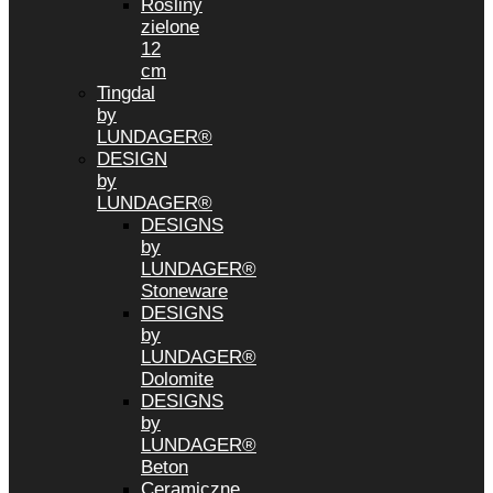
Rośliny
zielone
12
cm
Tingdal
by
LUNDAGER®
DESIGN
by
LUNDAGER®
DESIGNS
by
LUNDAGER®
Stoneware
DESIGNS
by
LUNDAGER®
Dolomite
DESIGNS
by
LUNDAGER®
Beton
Ceramiczne