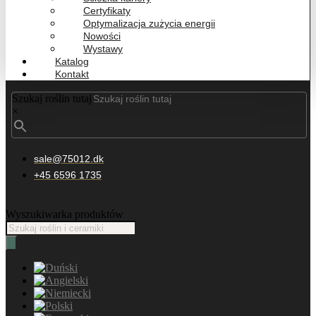
Certyfikaty
Optymalizacja zużycia energii
Nowości
Wystawy
Katalog
Kontakt
Szukaj roślin tutaj
×
sale@75012.dk
+45 6596 1735
Wyszukiwarka produktów