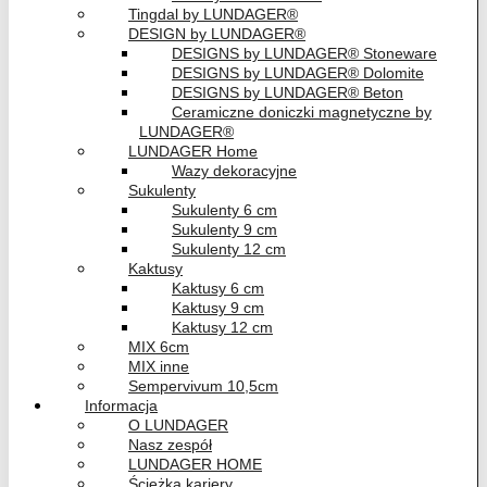
Tingdal by LUNDAGER®
DESIGN by LUNDAGER®
DESIGNS by LUNDAGER® Stoneware
DESIGNS by LUNDAGER® Dolomite
DESIGNS by LUNDAGER® Beton
Ceramiczne doniczki magnetyczne by
LUNDAGER®
LUNDAGER Home
Wazy dekoracyjne
Sukulenty
Sukulenty 6 cm
Sukulenty 9 cm
Sukulenty 12 cm
Kaktusy
Kaktusy 6 cm
Kaktusy 9 cm
Kaktusy 12 cm
MIX 6cm
MIX inne
Sempervivum 10,5cm
Informacja
O LUNDAGER
Nasz zespół
LUNDAGER HOME
Ścieżka kariery