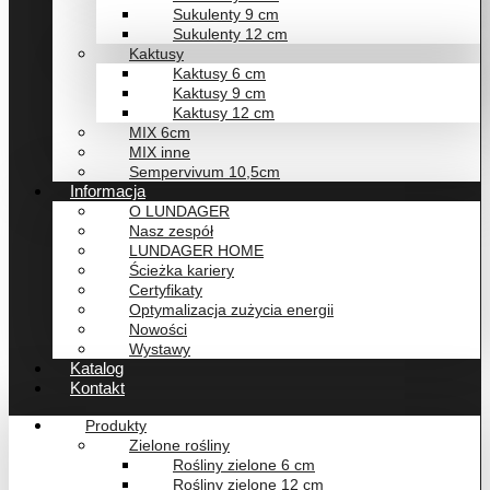
Sukulenty 9 cm
Sukulenty 12 cm
Kaktusy
Kaktusy 6 cm
Kaktusy 9 cm
Kaktusy 12 cm
MIX 6cm
MIX inne
Sempervivum 10,5cm
Informacja
O LUNDAGER
Nasz zespół
LUNDAGER HOME
Ścieżka kariery
Certyfikaty
Optymalizacja zużycia energii
Nowości
Wystawy
Katalog
Kontakt
Produkty
Zielone rośliny
Rośliny zielone 6 cm
Rośliny zielone 12 cm