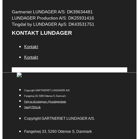
Gartneriet LUNDAGER A/S: DK39634481
LUNDAGER Production A/S: DK25931416
Tingdal by LUNDAGER ApS: DK43531751
KONTAKT LUNDAGER
Kontakt
Kontakt
Copyright GARTNERIET LUNDAGER A/S.
Fangelvej 33, 5260 Odense S, Danmark
Følg os på instagram: @Lundagerplants
Sale@75012.dk
Copyright GARTNERIET LUNDAGER A/S.
Fangelvej 33, 5260 Odense S, Danmark