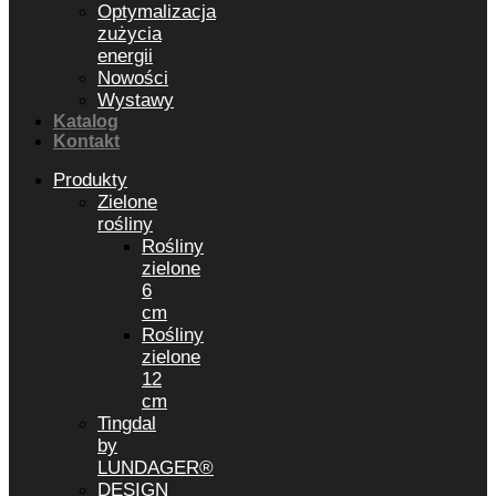
Optymalizacja
zużycia
energii
Nowości
Wystawy
Katalog
Kontakt
Produkty
Zielone
rośliny
Rośliny
zielone
6
cm
Rośliny
zielone
12
cm
Tingdal
by
LUNDAGER®
DESIGN