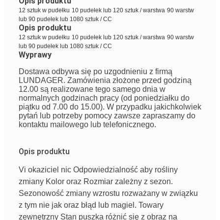
Opis produktu
12 sztuk w pudełku
10 pudełek lub 120 sztuk / warstwa
90 warstw
lub 90 pudełek lub 1080 sztuk / CC
Opis produktu
12 sztuk w pudełku
10 pudełek lub 120 sztuk / warstwa
90 warstw
lub 90 pudełek lub 1080 sztuk / CC
Wyprawy
Dostawa odbywa się po uzgodnieniu z firmą
LUNDAGER. Zamówienia złożone przed godziną
12.00 są realizowane tego samego dnia w
normalnych godzinach pracy (od poniedziałku do
piątku od 7.00 do 15.00). W przypadku jakichkolwiek
pytań lub potrzeby pomocy zawsze zapraszamy do
kontaktu mailowego lub telefonicznego.
Opis produktu
Vi
okaziciel
nic
Odpowiedzialność
aby rośliny
zmiany
Kolor
oraz
Rozmiar
zależny
z
sezon
.
Sezonowość
zmiany wzrostu
rozważany
w związku
z tym
nie
jak
oraz
błąd
lub
magiel
.
Towary
zewnętrzny
Stan
puszka
różnić się
z
obraz
na