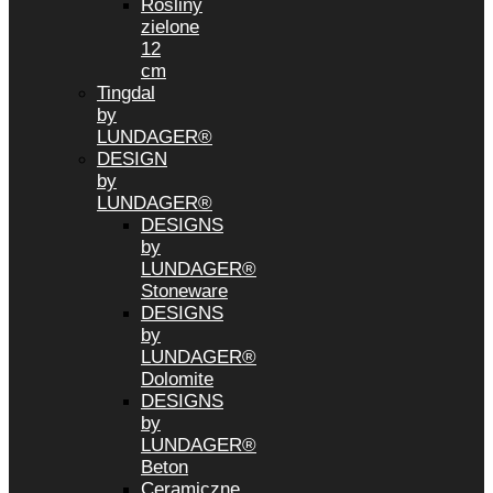
Rośliny
zielone
12
cm
Tingdal
by
LUNDAGER®
DESIGN
by
LUNDAGER®
DESIGNS
by
LUNDAGER®
Stoneware
DESIGNS
by
LUNDAGER®
Dolomite
DESIGNS
by
LUNDAGER®
Beton
Ceramiczne