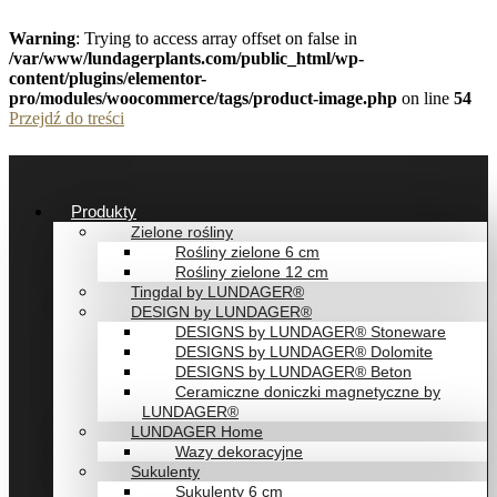
Warning
: Trying to access array offset on false in
/var/www/lundagerplants.com/public_html/wp-
content/plugins/elementor-
pro/modules/woocommerce/tags/product-image.php
on line
54
Przejdź do treści
Produkty
Zielone rośliny
Rośliny zielone 6 cm
Rośliny zielone 12 cm
Tingdal by LUNDAGER®
DESIGN by LUNDAGER®
DESIGNS by LUNDAGER® Stoneware
DESIGNS by LUNDAGER® Dolomite
DESIGNS by LUNDAGER® Beton
Ceramiczne doniczki magnetyczne by
LUNDAGER®
LUNDAGER Home
Wazy dekoracyjne
Sukulenty
Sukulenty 6 cm