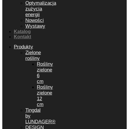
Optymalizacja
zużycia
energii
Nowości
Wystawy
Katalog
Kontakt
Produkty
Zielone
rośliny
Rośliny
zielone
6
cm
Rośliny
zielone
12
cm
Tingdal
by
LUNDAGER®
DESIGN