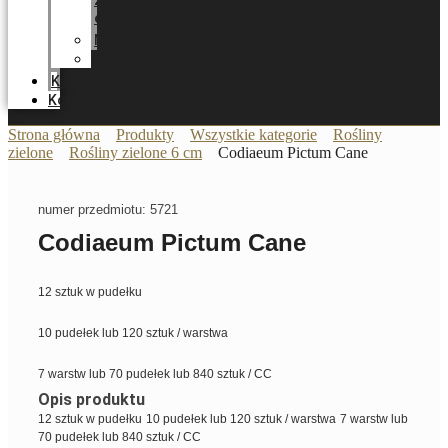
zużycia
energii
Nowości
Wystawy
Katalog
Kontakt
Strona główna
Produkty
Wszystkie kategorie
Rośliny
zielone
Rośliny zielone 6 cm
Codiaeum Pictum Cane
numer przedmiotu: 5721
Codiaeum Pictum Cane
12 sztuk w pudełku
10 pudełek lub 120 sztuk / warstwa
7 warstw lub 70 pudełek lub 840 sztuk / CC
Opis produktu
12 sztuk w pudełku
10 pudełek lub 120 sztuk / warstwa
7 warstw lub
70 pudełek lub 840 sztuk / CC