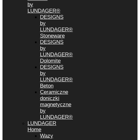
by
LUNDAGER®
DESIGNS
by
LUNDAGER®
Stoneware
DESIGNS
by
LUNDAGER®
Dolomite
DESIGNS
by
LUNDAGER®
Beton
Ceramiczne
doniczki
magnetyczne
by
LUNDAGER®
LUNDAGER
Home
Wazy