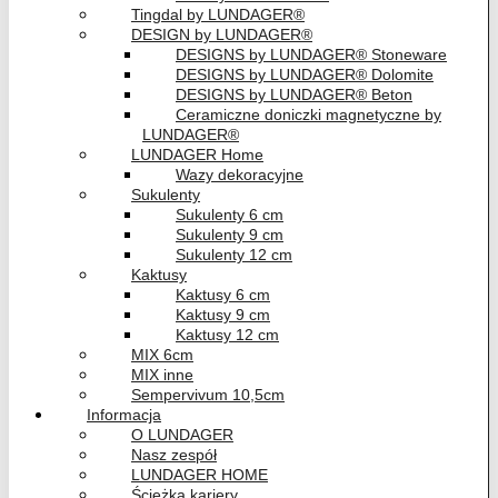
Tingdal by LUNDAGER®
DESIGN by LUNDAGER®
DESIGNS by LUNDAGER® Stoneware
DESIGNS by LUNDAGER® Dolomite
DESIGNS by LUNDAGER® Beton
Ceramiczne doniczki magnetyczne by
LUNDAGER®
LUNDAGER Home
Wazy dekoracyjne
Sukulenty
Sukulenty 6 cm
Sukulenty 9 cm
Sukulenty 12 cm
Kaktusy
Kaktusy 6 cm
Kaktusy 9 cm
Kaktusy 12 cm
MIX 6cm
MIX inne
Sempervivum 10,5cm
Informacja
O LUNDAGER
Nasz zespół
LUNDAGER HOME
Ścieżka kariery