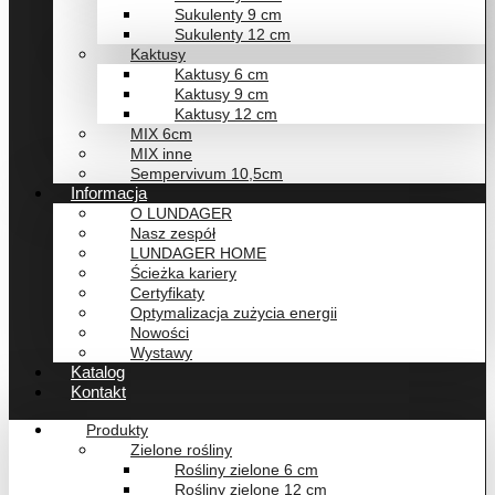
Sukulenty 9 cm
Sukulenty 12 cm
Kaktusy
Kaktusy 6 cm
Kaktusy 9 cm
Kaktusy 12 cm
MIX 6cm
MIX inne
Sempervivum 10,5cm
Informacja
O LUNDAGER
Nasz zespół
LUNDAGER HOME
Ścieżka kariery
Certyfikaty
Optymalizacja zużycia energii
Nowości
Wystawy
Katalog
Kontakt
Produkty
Zielone rośliny
Rośliny zielone 6 cm
Rośliny zielone 12 cm