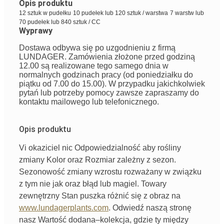
Opis produktu
12 sztuk w pudełku
10 pudełek lub 120 sztuk / warstwa
7 warstw lub
70 pudełek lub 840 sztuk / CC
Wyprawy
Dostawa odbywa się po uzgodnieniu z firmą
LUNDAGER. Zamówienia złożone przed godziną
12.00 są realizowane tego samego dnia w
normalnych godzinach pracy (od poniedziałku do
piątku od 7.00 do 15.00). W przypadku jakichkolwiek
pytań lub potrzeby pomocy zawsze zapraszamy do
kontaktu mailowego lub telefonicznego.
Opis produktu
Vi
okaziciel
nic
Odpowiedzialność
aby rośliny
zmiany
Kolor
oraz
Rozmiar
zależny
z
sezon
.
Sezonowość
zmiany wzrostu
rozważany
w związku
z tym
nie
jak
oraz
błąd
lub
magiel
.
Towary
zewnętrzny
Stan
puszka
różnić się
z
obraz
na
www.lundagerplants.com
.
Odwiedź naszą stronę
nasz
Wartość dodana
–
kolekcja
,
gdzie
ty
między