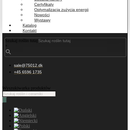
Certyfikaty
Optymalizacja zużycia energii
Nowości
Wystawy
Katalog
Kontakt
Szukaj roślin tutaj
×
sale@75012.dk
+45 6596 1735
Wyszukiwarka produktów