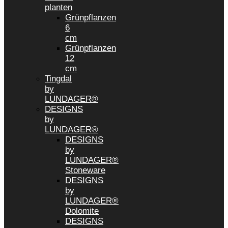
planten
Grünpflanzen
6
cm
Grünpflanzen
12
cm
Tingdal
by
LUNDAGER®
DESIGNS
by
LUNDAGER®
DESIGNS
by
LUNDAGER®
Stoneware
DESIGNS
by
LUNDAGER®
Dolomite
DESIGNS