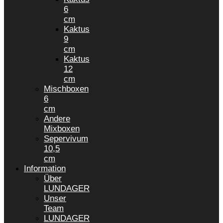
6
cm
Kaktus
9
cm
Kaktus
12
cm
Mischboxen
6
cm
Andere
Mixboxen
Sepervivum
10,5
cm
Information
Über
LUNDAGER
Unser
Team
LUNDAGER