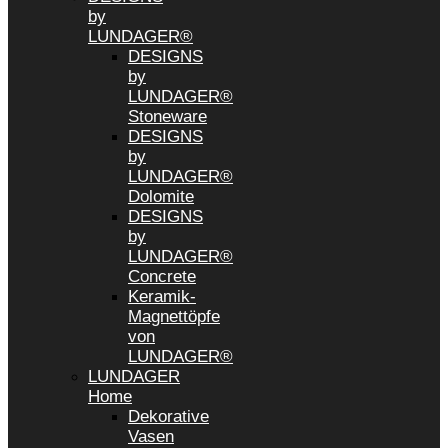
by
LUNDAGER®
DESIGNS
by
LUNDAGER®
Stoneware
DESIGNS
by
LUNDAGER®
Dolomite
DESIGNS
by
LUNDAGER®
Concrete
Keramik-
Magnettöpfe
von
LUNDAGER®
LUNDAGER
Home
Dekorative
Vasen