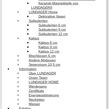
Keramik-Magnettöpfe von
LUNDAGER®
LUNDAGER Home
Dekorative Vasen
Sukkulenten
Sukkulenten 6 cm
Sukkulenten 9 cm
Sukkulenten 12 cm
Kaktus
Kaktus 6 cm
Kaktus 9 cm
Kaktus 12 cm
Mischboxen 6 cm
Andere Mixboxen
Sepervivum 10,5 cm
Information
Über LUNDAGER
Unser Team
LUNDAGER HOME
Werdegang
Zertifikate
Energieoptimierung
Neuheiten
Messer
Katalog