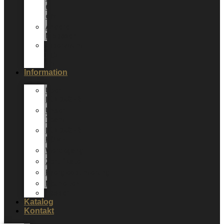
6
cm
Andere
Mixboxen
Sepervivum
10,5
cm
Information
Über
LUNDAGER
Unser
Team
LUNDAGER
HOME
Werdegang
Zertifikate
Energieoptimierung
Neuheiten
Messer
Katalog
Kontakt