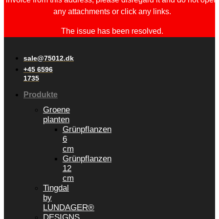
any attachments or click any links.
The issue has been resolved.
sale@75012.dk
+45 6596
1735
Produkte
Groene
planten
Grünpflanzen
6
cm
Grünpflanzen
12
cm
Tingdal
by
LUNDAGER®
DESIGNS