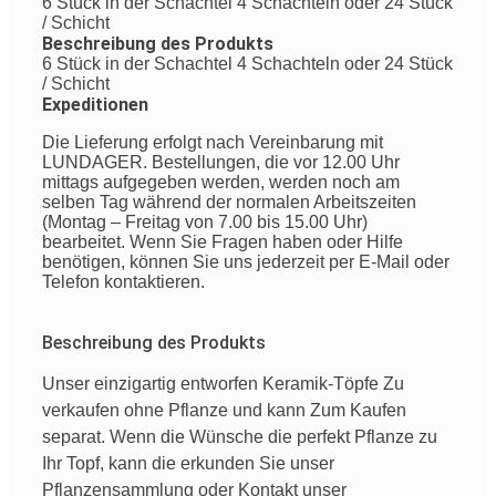
6 Stück in der Schachtel 4 Schachteln oder 24 Stück
/ Schicht
Beschreibung des Produkts
6 Stück in der Schachtel 4 Schachteln oder 24 Stück
/ Schicht
Expeditionen
Die Lieferung erfolgt nach Vereinbarung mit
LUNDAGER. Bestellungen, die vor 12.00 Uhr
mittags aufgegeben werden, werden noch am
selben Tag während der normalen Arbeitszeiten
(Montag – Freitag von 7.00 bis 15.00 Uhr)
bearbeitet. Wenn Sie Fragen haben oder Hilfe
benötigen, können Sie uns jederzeit per E-Mail oder
Telefon kontaktieren.
Beschreibung des Produkts
Unser
einzigartig
entworfen
Keramik-Töpfe
Zu
verkaufen
ohne
Pflanze
und
kann
Zum Kaufen
separat
.
Wenn
die
Wünsche
die
perfekt
Pflanze
zu
Ihr
Topf
,
kann
die
erkunden Sie
unser
Pflanzensammlung
oder
Kontakt
unser