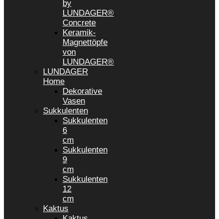
by
LUNDAGER®
Concrete
Keramik-
Magnettöpfe
von
LUNDAGER®
LUNDAGER
Home
Dekorative
Vasen
Sukkulenten
Sukkulenten
6
cm
Sukkulenten
9
cm
Sukkulenten
12
cm
Kaktus
Kaktus