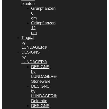
planten
Grünpflanzen
6
cm
Grünpflanzen
12
cm
Tingdal
by
LUNDAGER®
DESIGNS
by
LUNDAGER®
DESIGNS
by
LUNDAGER®
Stoneware
DESIGNS
by
LUNDAGER®
Dolomite
DESIGNS