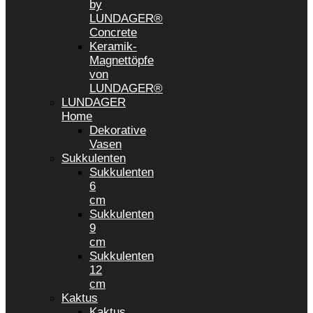
by
LUNDAGER®
Concrete
Keramik-
Magnettöpfe
von
LUNDAGER®
LUNDAGER
Home
Dekorative
Vasen
Sukkulenten
Sukkulenten
6
cm
Sukkulenten
9
cm
Sukkulenten
12
cm
Kaktus
Kaktus