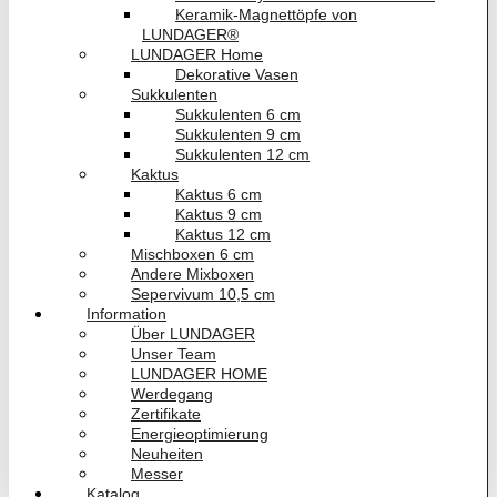
Keramik-Magnettöpfe von
LUNDAGER®
LUNDAGER Home
Dekorative Vasen
Sukkulenten
Sukkulenten 6 cm
Sukkulenten 9 cm
Sukkulenten 12 cm
Kaktus
Kaktus 6 cm
Kaktus 9 cm
Kaktus 12 cm
Mischboxen 6 cm
Andere Mixboxen
Sepervivum 10,5 cm
Information
Über LUNDAGER
Unser Team
LUNDAGER HOME
Werdegang
Zertifikate
Energieoptimierung
Neuheiten
Messer
Katalog