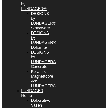
by
LUNDAGER®
DESIGNS
by
LUNDAGER®
Stoneware
DESIGNS
by
LUNDAGER®
Dolomite
DESIGNS
by
LUNDAGER®
Concrete
Keramik-
Magnettöpfe
von
LUNDAGER®
LUNDAGER
Home
Dekorative
Vasen