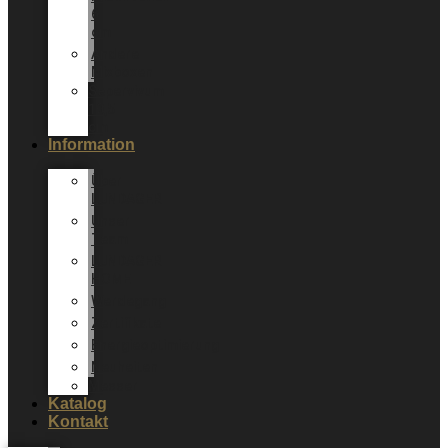
6
cm
Andere
Mixboxen
Sepervivum
10,5
cm
Information
Über
LUNDAGER
Unser
Team
LUNDAGER
HOME
Werdegang
Zertifikate
Energieoptimierung
Neuheiten
Messer
Katalog
Kontakt