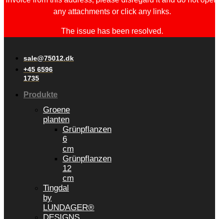
any attachments or click any links.
The issue has been resolved.
sale@75012.dk
+45 6596
1735
Produkte
Groene
planten
Grünpflanzen
6
cm
Grünpflanzen
12
cm
Tingdal
by
LUNDAGER®
DESIGNS