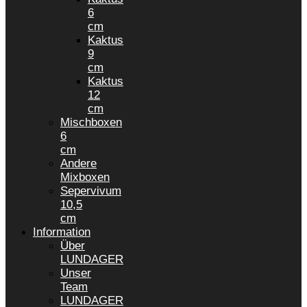
6
cm
Kaktus
9
cm
Kaktus
12
cm
Mischboxen
6
cm
Andere
Mixboxen
Sepervivum
10,5
cm
Information
Über
LUNDAGER
Unser
Team
LUNDAGER