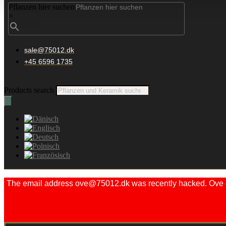
Pflanzen hier suchen
×
sale@75012.dk
+45 6596 1735
Products search
The email address ove@75012.dk was recently hacked. Ove did