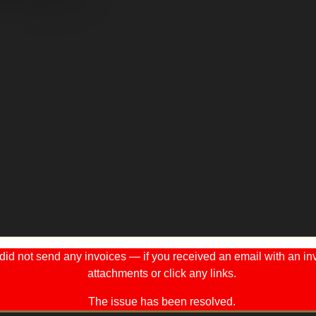
 not send any invoices — if you received an email with an invo
attachments or click any links.
The issue has been resolved.