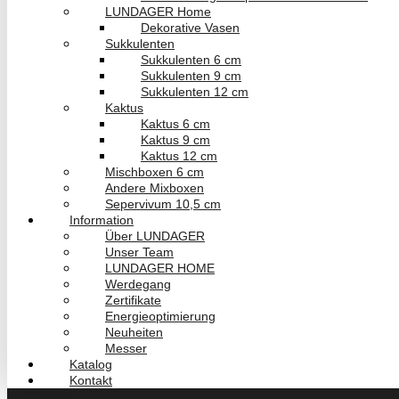
LUNDAGER Home
Dekorative Vasen
Sukkulenten
Sukkulenten 6 cm
Sukkulenten 9 cm
Sukkulenten 12 cm
Kaktus
Kaktus 6 cm
Kaktus 9 cm
Kaktus 12 cm
Mischboxen 6 cm
Andere Mixboxen
Sepervivum 10,5 cm
Information
Über LUNDAGER
Unser Team
LUNDAGER HOME
Werdegang
Zertifikate
Energieoptimierung
Neuheiten
Messer
Katalog
Kontakt