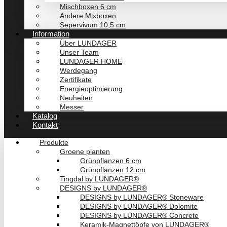
Mischboxen 6 cm
Andere Mixboxen
Sepervivum 10,5 cm
Information
Über LUNDAGER
Unser Team
LUNDAGER HOME
Werdegang
Zertifikate
Energieoptimierung
Neuheiten
Messer
Katalog
Kontakt
Produkte
Groene planten
Grünpflanzen 6 cm
Grünpflanzen 12 cm
Tingdal by LUNDAGER®
DESIGNS by LUNDAGER®
DESIGNS by LUNDAGER® Stoneware
DESIGNS by LUNDAGER® Dolomite
DESIGNS by LUNDAGER® Concrete
Keramik-Magnettöpfe von LUNDAGER®