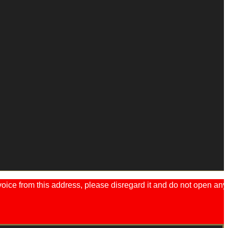
ice from this address, please disregard it and do not open any