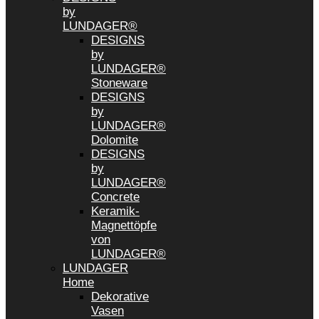
by
LUNDAGER®
DESIGNS
by
LUNDAGER®
Stoneware
DESIGNS
by
LUNDAGER®
Dolomite
DESIGNS
by
LUNDAGER®
Concrete
Keramik-
Magnettöpfe
von
LUNDAGER®
LUNDAGER
Home
Dekorative
Vasen