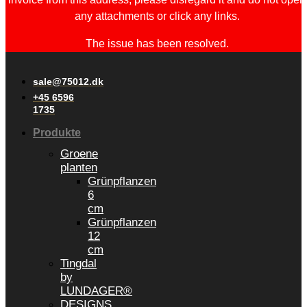
any attachments or click any links.
The issue has been resolved.
sale@75012.dk
+45 6596
1735
Produkte
Groene
planten
Grünpflanzen
6
cm
Grünpflanzen
12
cm
Tingdal
by
LUNDAGER®
DESIGNS