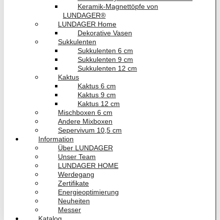
Keramik-Magnettöpfe von
LUNDAGER®
LUNDAGER Home
Dekorative Vasen
Sukkulenten
Sukkulenten 6 cm
Sukkulenten 9 cm
Sukkulenten 12 cm
Kaktus
Kaktus 6 cm
Kaktus 9 cm
Kaktus 12 cm
Mischboxen 6 cm
Andere Mixboxen
Sepervivum 10,5 cm
Information
Über LUNDAGER
Unser Team
LUNDAGER HOME
Werdegang
Zertifikate
Energieoptimierung
Neuheiten
Messer
Katalog