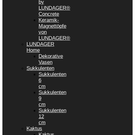
by
LUNDAGER®
Concrete
Keramik-
Magnettöpfe
von
LUNDAGER®
LUNDAGER
Home
Dekorative
Vasen
Sukkulenten
Sukkulenten
6
cm
Sukkulenten
9
cm
Sukkulenten
12
cm
Kaktus
Kaktus