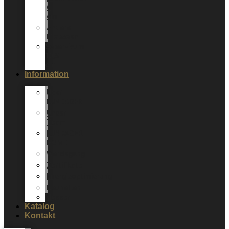
6
cm
Andere
Mixboxen
Sepervivum
10,5
cm
Information
Über
LUNDAGER
Unser
Team
LUNDAGER
HOME
Werdegang
Zertifikate
Energieoptimierung
Neuheiten
Messer
Katalog
Kontakt