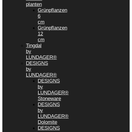
planten
Grünpflanzen
6
cm
Grünpflanzen
12
cm
Tingdal
by
LUNDAGER®
DESIGNS
by
LUNDAGER®
DESIGNS
by
LUNDAGER®
Stoneware
DESIGNS
by
LUNDAGER®
Dolomite
DESIGNS