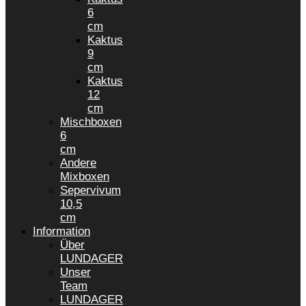
6
cm
Kaktus
9
cm
Kaktus
12
cm
Mischboxen
6
cm
Andere
Mixboxen
Sepervivum
10,5
cm
Information
Über
LUNDAGER
Unser
Team
LUNDAGER