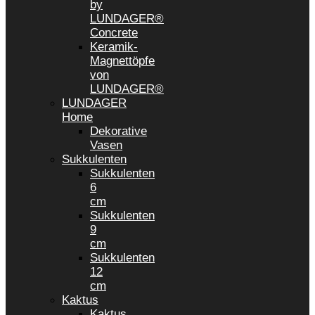
by
LUNDAGER®
Concrete
Keramik-
Magnettöpfe
von
LUNDAGER®
LUNDAGER
Home
Dekorative
Vasen
Sukkulenten
Sukkulenten
6
cm
Sukkulenten
9
cm
Sukkulenten
12
cm
Kaktus
Kaktus