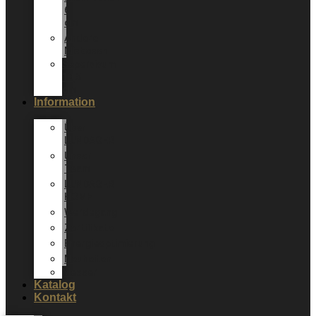
6
cm
Andere
Mixboxen
Sepervivum
10,5
cm
Information
Über
LUNDAGER
Unser
Team
LUNDAGER
HOME
Werdegang
Zertifikate
Energieoptimierung
Neuheiten
Messer
Katalog
Kontakt