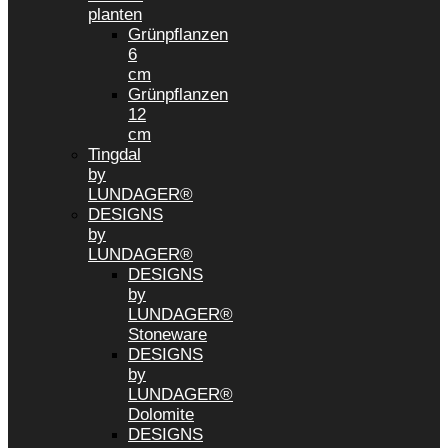
planten
Grünpflanzen
6
cm
Grünpflanzen
12
cm
Tingdal
by
LUNDAGER®
DESIGNS
by
LUNDAGER®
DESIGNS
by
LUNDAGER®
Stoneware
DESIGNS
by
LUNDAGER®
Dolomite
DESIGNS