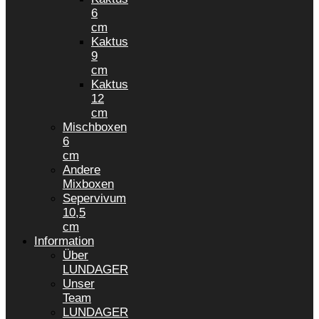
6
cm
Kaktus
9
cm
Kaktus
12
cm
Mischboxen
6
cm
Andere
Mixboxen
Sepervivum
10,5
cm
Information
Über
LUNDAGER
Unser
Team
LUNDAGER