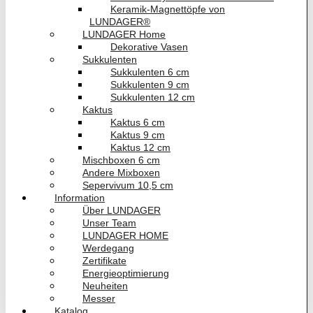
Keramik-Magnettöpfe von
LUNDAGER®
LUNDAGER Home
Dekorative Vasen
Sukkulenten
Sukkulenten 6 cm
Sukkulenten 9 cm
Sukkulenten 12 cm
Kaktus
Kaktus 6 cm
Kaktus 9 cm
Kaktus 12 cm
Mischboxen 6 cm
Andere Mixboxen
Sepervivum 10,5 cm
Information
Über LUNDAGER
Unser Team
LUNDAGER HOME
Werdegang
Zertifikate
Energieoptimierung
Neuheiten
Messer
Katalog