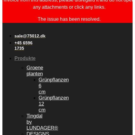
any attachments or click any links.
The issue has been resolved.
sale@75012.dk
+45 6596
1735
Produkte
Groene
planten
Grünpflanzen
6
cm
Grünpflanzen
12
cm
Tingdal
by
LUNDAGER®
DESIGNS