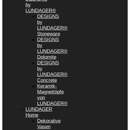
by
LUNDAGER®
DESIGNS
by
LUNDAGER®
Stoneware
DESIGNS
by
LUNDAGER®
Dolomite
DESIGNS
by
LUNDAGER®
Concrete
Keramik-
Magnettöpfe
von
LUNDAGER®
LUNDAGER
Home
Dekorative
Vasen