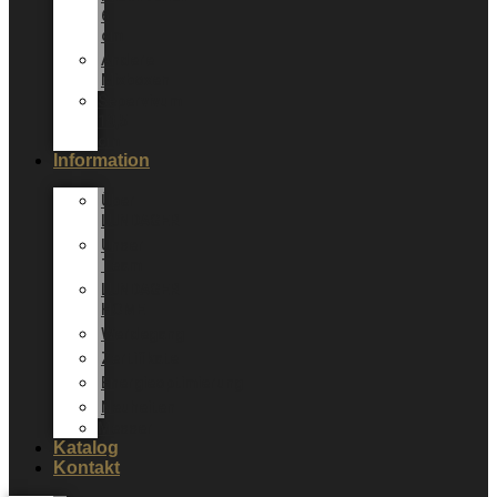
6
cm
Andere
Mixboxen
Sepervivum
10,5
cm
Information
Über
LUNDAGER
Unser
Team
LUNDAGER
HOME
Werdegang
Zertifikate
Energieoptimierung
Neuheiten
Messer
Katalog
Kontakt