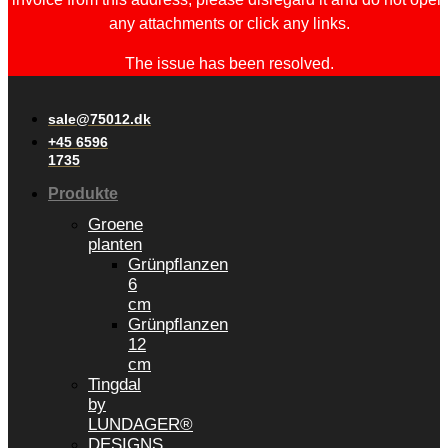
any attachments or click any links.
The issue has been resolved.
sale@75012.dk
+45 6596
1735
Produkte
Groene
planten
Grünpflanzen
6
cm
Grünpflanzen
12
cm
Tingdal
by
LUNDAGER®
DESIGNS