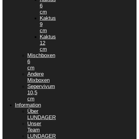
6
cm
Kaktus
9
cm
Kaktus
12
cm
Mischboxen
6
cm
Andere
Mixboxen
Sepervivum
10,5
cm
Information
Über
LUNDAGER
Unser
Team
LUNDAGER