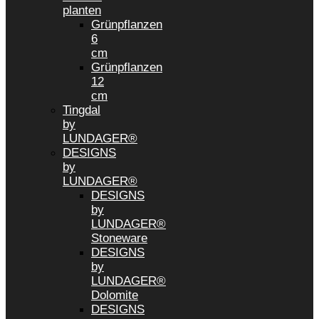
planten
Grünpflanzen
6
cm
Grünpflanzen
12
cm
Tingdal
by
LUNDAGER®
DESIGNS
by
LUNDAGER®
DESIGNS
by
LUNDAGER®
Stoneware
DESIGNS
by
LUNDAGER®
Dolomite
DESIGNS