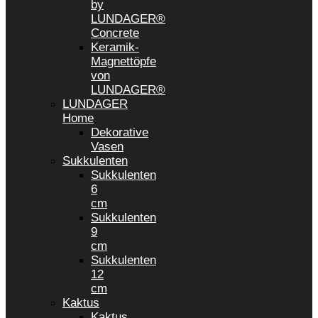
by
LUNDAGER®
Concrete
Keramik-
Magnettöpfe
von
LUNDAGER®
LUNDAGER
Home
Dekorative
Vasen
Sukkulenten
Sukkulenten
6
cm
Sukkulenten
9
cm
Sukkulenten
12
cm
Kaktus
Kaktus