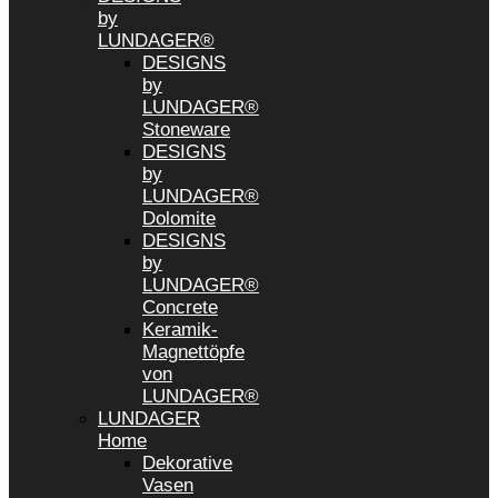
by
LUNDAGER®
DESIGNS
by
LUNDAGER®
Stoneware
DESIGNS
by
LUNDAGER®
Dolomite
DESIGNS
by
LUNDAGER®
Concrete
Keramik-
Magnettöpfe
von
LUNDAGER®
LUNDAGER
Home
Dekorative
Vasen