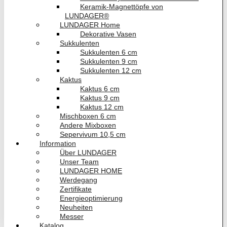
Keramik-Magnettöpfe von
LUNDAGER®
LUNDAGER Home
Dekorative Vasen
Sukkulenten
Sukkulenten 6 cm
Sukkulenten 9 cm
Sukkulenten 12 cm
Kaktus
Kaktus 6 cm
Kaktus 9 cm
Kaktus 12 cm
Mischboxen 6 cm
Andere Mixboxen
Sepervivum 10,5 cm
Information
Über LUNDAGER
Unser Team
LUNDAGER HOME
Werdegang
Zertifikate
Energieoptimierung
Neuheiten
Messer
Katalog