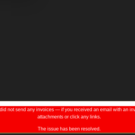
 not send any invoices — if you received an email with an invo
attachments or click any links.
The issue has been resolved.