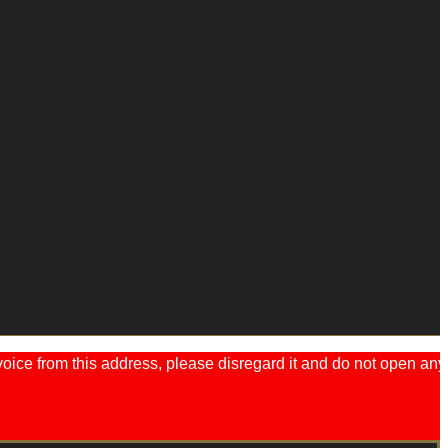
ice from this address, please disregard it and do not open any