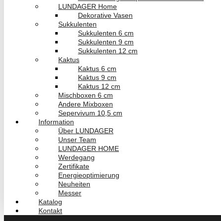
LUNDAGER Home
Dekorative Vasen
Sukkulenten
Sukkulenten 6 cm
Sukkulenten 9 cm
Sukkulenten 12 cm
Kaktus
Kaktus 6 cm
Kaktus 9 cm
Kaktus 12 cm
Mischboxen 6 cm
Andere Mixboxen
Sepervivum 10,5 cm
Information
Über LUNDAGER
Unser Team
LUNDAGER HOME
Werdegang
Zertifikate
Energieoptimierung
Neuheiten
Messer
Katalog
Kontakt