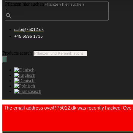
Pflanzen hier suchen
×
sale@75012.dk
+45 6596 1735
Products search
The email address ove@75012.dk was recently hacked. Ove did