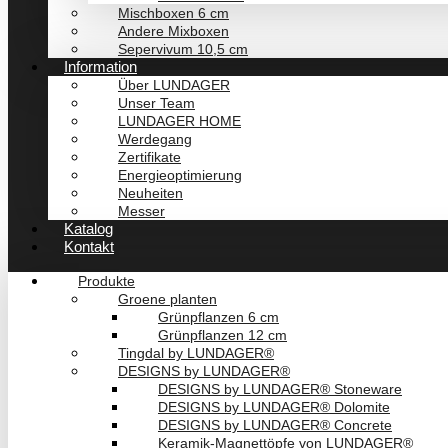
Mischboxen 6 cm
Andere Mixboxen
Sepervivum 10,5 cm
Information
Über LUNDAGER
Unser Team
LUNDAGER HOME
Werdegang
Zertifikate
Energieoptimierung
Neuheiten
Messer
Katalog
Kontakt
Produkte
Groene planten
Grünpflanzen 6 cm
Grünpflanzen 12 cm
Tingdal by LUNDAGER®
DESIGNS by LUNDAGER®
DESIGNS by LUNDAGER® Stoneware
DESIGNS by LUNDAGER® Dolomite
DESIGNS by LUNDAGER® Concrete
Keramik-Magnettöpfe von LUNDAGER®