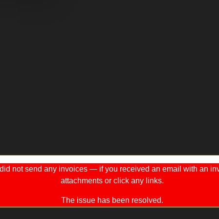
 not send any invoices — if you received an email with an invo
attachments or click any links.
The issue has been resolved.