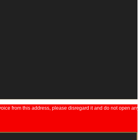
ice from this address, please disregard it and do not open any