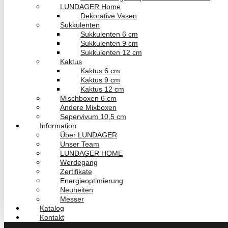
LUNDAGER Home
Dekorative Vasen
Sukkulenten
Sukkulenten 6 cm
Sukkulenten 9 cm
Sukkulenten 12 cm
Kaktus
Kaktus 6 cm
Kaktus 9 cm
Kaktus 12 cm
Mischboxen 6 cm
Andere Mixboxen
Sepervivum 10,5 cm
Information
Über LUNDAGER
Unser Team
LUNDAGER HOME
Werdegang
Zertifikate
Energieoptimierung
Neuheiten
Messer
Katalog
Kontakt