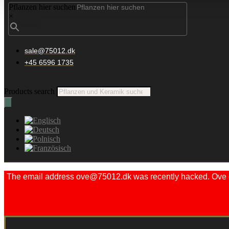
Pflanzen hier suchen
×
sale@75012.dk
+45 6596 1735
Products search
The email address ove@75012.dk was recently hacked. Ove did