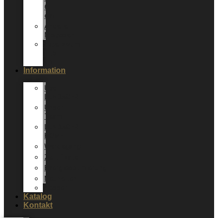
6
cm
Andere
Mixboxen
Sepervivum
10,5
cm
Information
Über
LUNDAGER
Unser
Team
LUNDAGER
HOME
Werdegang
Zertifikate
Energieoptimierung
Neuheiten
Messer
Katalog
Kontakt