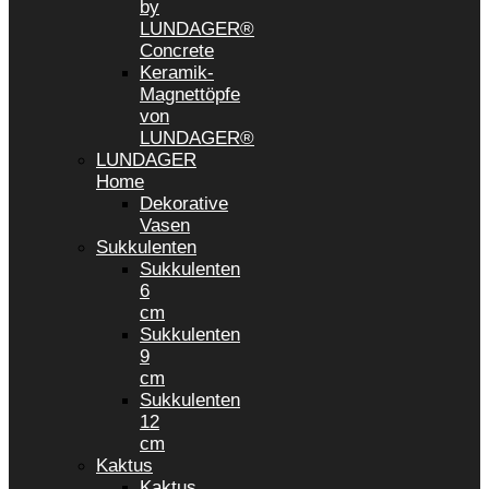
by
LUNDAGER®
Concrete
Keramik-
Magnettöpfe
von
LUNDAGER®
LUNDAGER
Home
Dekorative
Vasen
Sukkulenten
Sukkulenten
6
cm
Sukkulenten
9
cm
Sukkulenten
12
cm
Kaktus
Kaktus