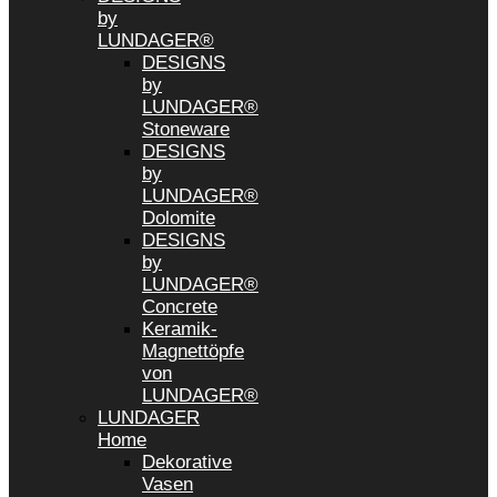
by
LUNDAGER®
DESIGNS
by
LUNDAGER®
Stoneware
DESIGNS
by
LUNDAGER®
Dolomite
DESIGNS
by
LUNDAGER®
Concrete
Keramik-
Magnettöpfe
von
LUNDAGER®
LUNDAGER
Home
Dekorative
Vasen