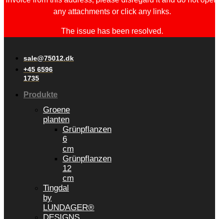
any attachments or click any links.
The issue has been resolved.
sale@75012.dk
+45 6596
1735
Produkte
Groene
planten
Grünpflanzen
6
cm
Grünpflanzen
12
cm
Tingdal
by
LUNDAGER®
DESIGNS