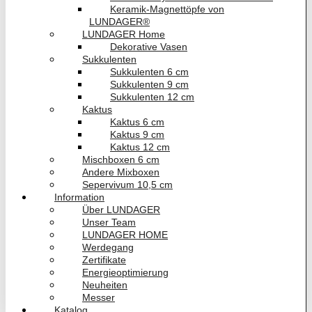
Keramik-Magnettöpfe von
LUNDAGER®
LUNDAGER Home
Dekorative Vasen
Sukkulenten
Sukkulenten 6 cm
Sukkulenten 9 cm
Sukkulenten 12 cm
Kaktus
Kaktus 6 cm
Kaktus 9 cm
Kaktus 12 cm
Mischboxen 6 cm
Andere Mixboxen
Sepervivum 10,5 cm
Information
Über LUNDAGER
Unser Team
LUNDAGER HOME
Werdegang
Zertifikate
Energieoptimierung
Neuheiten
Messer
Katalog