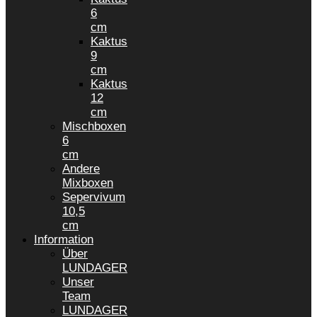
6
cm
Kaktus
9
cm
Kaktus
12
cm
Mischboxen
6
cm
Andere
Mixboxen
Sepervivum
10,5
cm
Information
Über
LUNDAGER
Unser
Team
LUNDAGER