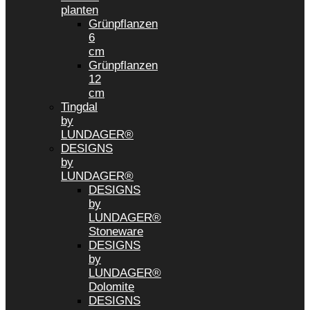
planten
Grünpflanzen
6
cm
Grünpflanzen
12
cm
Tingdal
by
LUNDAGER®
DESIGNS
by
LUNDAGER®
DESIGNS
by
LUNDAGER®
Stoneware
DESIGNS
by
LUNDAGER®
Dolomite
DESIGNS